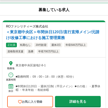
募集している求人
ROファシリティーズ株式会社
＜東京都中央区＞年間休日120日/直行直帰メイン/元請
け/改修工事における施工管理業務
正社員
転勤なし
20代歓迎
週休2日
年収500万円以上
資格取得支援
急募
年収700万円以上
東京都中央区築地2-8-1
勤務地
■勤務時間： 09：00～18：00（休憩：60分）
就業時間
■年間休日120日 ・週休2日制（平日メイン） ■その他： ・夏季休
暇 ・年末年始 ・有給休暇
休日
詳細を見る
お気に入り登録