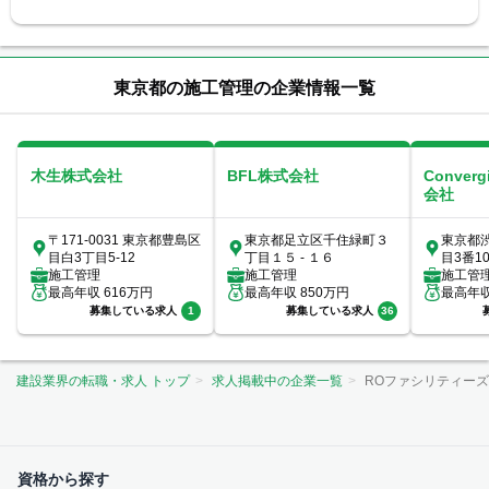
東京都の施工管理の企業情報一覧
木生株式会社
BFL株式会社
Conver
会社
〒171-0031 東京都豊島区
東京都足立区千住緑町３
東京都
目白3丁目5-12
丁目１５ - １６
目3番1
施工管理
施工管理
ックス7
施工管
最高年収
616
万円
最高年収
850
万円
最高年
募集している求人
1
募集している求人
36
建設業界の転職・求人 トップ
求人掲載中の企業一覧
ROファシリティー
資格から探す