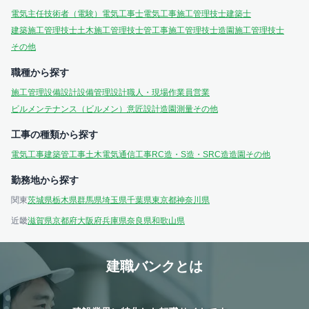
電気主任技術者（電験）
電気工事士
電気工事施工管理技士
建築士
建築施工管理技士
土木施工管理技士
管工事施工管理技士
造園施工管理技士
その他
職種から探す
施工管理
設備設計
設備管理
設計
職人・現場作業員
営業
ビルメンテナンス（ビルメン）
意匠設計
造園
測量
その他
工事の種類から探す
電気工事
建築
管工事
土木
電気通信工事
RC造・S造・SRC造
造園
その他
勤務地から探す
関東
茨城県
栃木県
群馬県
埼玉県
千葉県
東京都
神奈川県
近畿
滋賀県
京都府
大阪府
兵庫県
奈良県
和歌山県
建職バンクとは