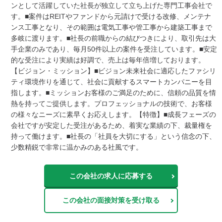
ンとして活躍していた社長が独立して立ち上げた専門工事会社で
す。■案件はREITやファンドから元請けで受ける改修、メンテナ
ンス工事となり、その範囲は電気工事や管工事から建築工事まで
多岐に渡ります。■社長の前職からの結びつきにより、取引先は大
手企業のみであり、毎月50件以上の案件を受注しています。■安定
的な受注により実績は好調で、売上は毎年倍増しております。
【ビジョン・ミッション】■ビジョン未来社会に適応したファシリ
ティ環境作りを通じて、社会に貢献するスマートカンパニーを目
指します。■ミッションお客様のご満足のために、信頼の品質を情
熱を持ってご提供します。プロフェッショナルの技術で、お客様
の様々なニーズに素早くお応えします。【特徴】■成長フェーズの
会社ですが安定した受注があるため、着実な業績の下、裁量権を
持って働けます。■社長の「社員を大切にする」という信念の下、
少数精鋭で非常に温かみのある社風です。
この会社の求人に応募する
この会社の面接対策を受け取る