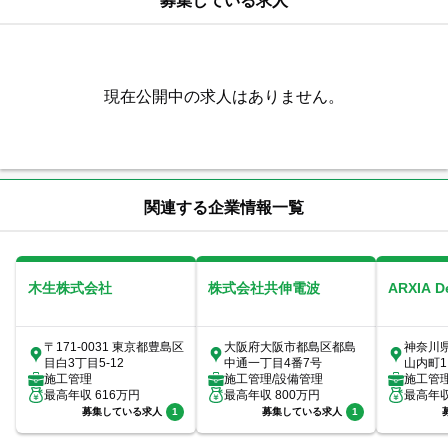
募集している求人
現在公開中の求人はありません。
関連する企業情報一覧
木生株式会社
株式会社共伸電波
ARXIA 
〒171-0031 東京都豊島区
大阪府大阪市都島区都島
神奈川
目白3丁目5-12
中通一丁目4番7号
山内町1
施工管理
施工管理/設備管理
室
施工管
最高年収
616
万円
最高年収
800
万円
最高年
募集している求人
1
募集している求人
1