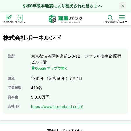
令和8年熊本地震により被災された皆さまへ
メニュー
会員登録
ログイン
求人検索
株式会社ボーネルンド
東京都渋谷区神宮前1-3-12 ジブラルタ生命原宿
住所
ビル 3階
Googleマップで開く
1981年（昭和56年）7月7日
設立
410名
従業員数
5,000万円
資本金
https://www.bornelund.co.jp/
会社HP