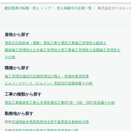
建設業界の転職・求人 トップ
求人掲載中の企業一覧
株式会社ボーネルン
資格から探す
電気主任技術者（電験）
電気工事士
電気工事施工管理技士
建築士
建築施工管理技士
土木施工管理技士
管工事施工管理技士
造園施工管理技士
その他
職種から探す
施工管理
設備設計
設備管理
設計
職人・現場作業員
営業
ビルメンテナンス（ビルメン）
意匠設計
造園
測量
その他
工事の種類から探す
電気工事
建築
管工事
土木
電気通信工事
RC造・S造・SRC造
造園
その他
勤務地から探す
関東
茨城県
栃木県
群馬県
埼玉県
千葉県
東京都
神奈川県
近畿
滋賀県
京都府
大阪府
兵庫県
奈良県
和歌山県