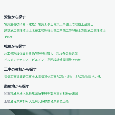
資格から探す
電気主任技術者（電験）
電気工事士
電気工事施工管理技士
建築士
建築施工管理技士
土木施工管理技士
管工事施工管理技士
造園施工管理技士
その他
職種から探す
施工管理
設備設計
設備管理
設計
職人・現場作業員
営業
ビルメンテナンス（ビルメン）
意匠設計
造園
測量
その他
工事の種類から探す
電気工事
建築
管工事
土木
電気通信工事
RC造・S造・SRC造
造園
その他
勤務地から探す
関東
茨城県
栃木県
群馬県
埼玉県
千葉県
東京都
神奈川県
近畿
滋賀県
京都府
大阪府
兵庫県
奈良県
和歌山県