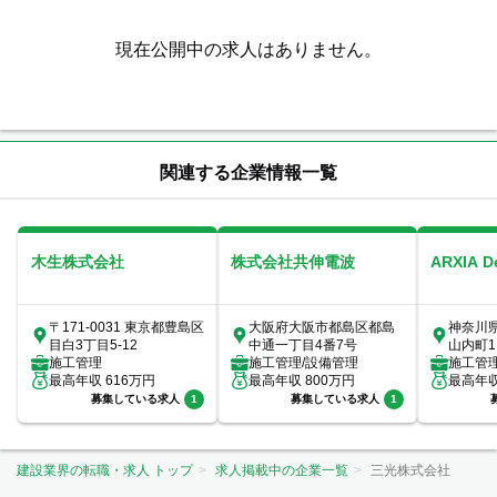
現在公開中の求人はありません。
関連する企業情報一覧
木生株式会社
株式会社共伸電波
ARXIA 
〒171-0031 東京都豊島区
大阪府大阪市都島区都島
神奈川
目白3丁目5-12
中通一丁目4番7号
山内町1
施工管理
施工管理/設備管理
室
施工管
最高年収
616
万円
最高年収
800
万円
最高年
募集している求人
1
募集している求人
1
建設業界の転職・求人 トップ
求人掲載中の企業一覧
三光株式会社