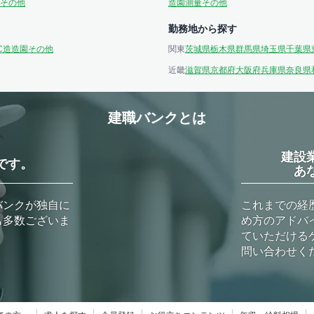
その他
造園
測量
その他
勤務地から探す
C造
造園
その他
関東
茨城県
栃木県
群馬県
埼玉県
千葉県
近畿
滋賀県
京都府
大阪府
兵庫県
奈良県
建職バンクとは
建設
です。
あ
バンクが独自に
これまでの経
も多数ございま
め方のアドバ
ていただける
問い合わせく