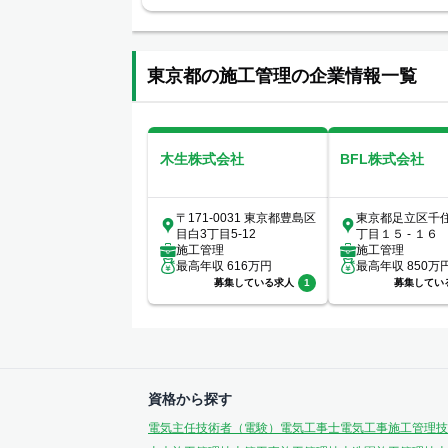
東京都の施工管理の企業情報一覧
木生株式会社
BFL株式会社
〒171-0031 東京都豊島区
東京都足立区千
目白3丁目5-12
丁目１５ - １６
施工管理
施工管理
最高年収
616
万円
最高年収
850
万
募集している求人
1
募集してい
資格から探す
電気主任技術者（電験）
電気工事士
電気工事施工管理技