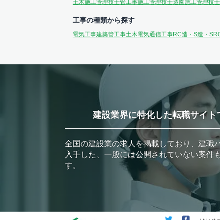
土木施工管理技士
管工事施工管理技士
造園施工管理技士
工事の種類から探す
電気工事
建築
管工事
土木
電気通信工事
RC造・S造・SR
建設業界に特化した転職サイト
全国の建設業の求人を掲載しており、建職
入手した、一般には公開されていない案件
す。