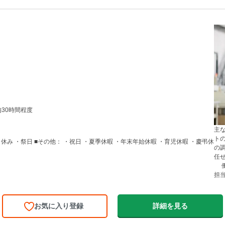
均30時間程度
主
ト
み ・祭日 ■その他： ・祝日 ・夏季休暇 ・年末年始休暇 ・育児休暇 ・慶弔休
の
任
働
担
お気に入り登録
詳細を見る