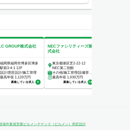
LC GROUP株式会社
NECファシリティーズ株
NHPソリューシ
式会社
会社
福岡県福岡市博多区博多
東京都港区芝2-22-12
東京都千代田区
駅前3-4-1 12F
NEC第二別館
丁目２ - １X-P
設計/意匠設計/施工管理
その他/施工管理/設備管
町6F
施工管理
最高年収
1,120
万円
理/ビルメンテナンス（ビ
最高年収
1,030
万円
最高年収
700
万
ルメン）/...
募集している求人
9
募集している求人
74
募集してい
現場作業員
営業
ビルメンテナンス（ビルメン）
意匠設計