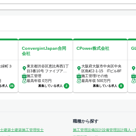
ConvergintJapan合同
CPower株式会社
G
会社
住緑町３
東京都渋谷区恵比寿西1丁
大阪府大阪市中央区中央
目3番10号 ファイブアネ
区島町2-1-15 ITビル8F
ックス7階
施工管理
施工管理/その他
円
最高年収
0
万円
最高年収
500
万円
る求人
36
募集している求人
2
募集している求人
8
職種から探す
士
建築士
建築施工管理技士
施工管理
設備設計
設備管理
設計
職人・