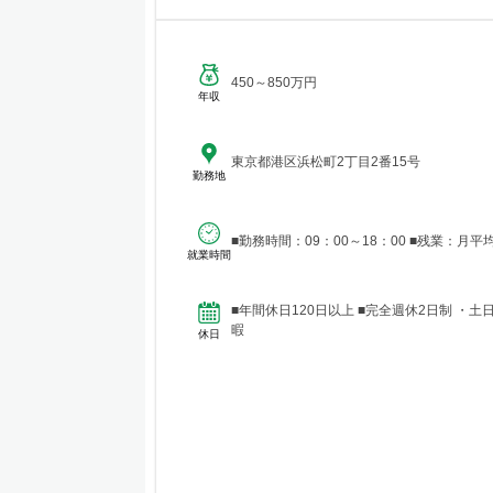
450～850万円
年収
東京都港区浜松町2丁目2番15号
勤務地
■勤務時間：09：00～18：00 ■残業：月平
就業時間
■年間休日120日以上 ■完全週休2日制 ・土日休
暇
休日