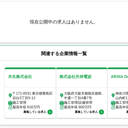
現在公開中の求人はありません。
関連する企業情報一覧
木生株式会社
株式会社共伸電波
ARXIA 
〒171-0031 東京都豊島区
大阪府大阪市都島区都島
神奈川
目白3丁目5-12
中通一丁目4番7号
山内町1
施工管理
施工管理/設備管理
室
施工管
最高年収
616
万円
最高年収
800
万円
最高年
募集している求人
1
募集している求人
1