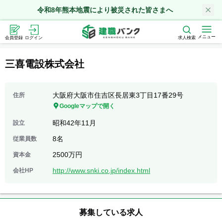
令和8年熊本地震により被災された皆さまへ
メニュー
会員登録
ログイン
求人検索
三喜電設株式会社
大阪府大阪市住吉区長居東3丁目17番29号
住所
Googleマップで開く
昭和42年11月
設立
8名
従業員数
2500万円
資本金
http://www.snki.co.jp/index.html
会社HP
募集している求人