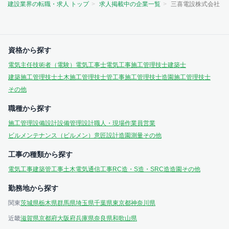
建設業界の転職・求人 トップ
求人掲載中の企業一覧
三喜電設株式会社
資格から探す
電気主任技術者（電験）
電気工事士
電気工事施工管理技士
建築士
建築施工管理技士
土木施工管理技士
管工事施工管理技士
造園施工管理技士
その他
職種から探す
施工管理
設備設計
設備管理
設計
職人・現場作業員
営業
ビルメンテナンス（ビルメン）
意匠設計
造園
測量
その他
工事の種類から探す
電気工事
建築
管工事
土木
電気通信工事
RC造・S造・SRC造
造園
その他
勤務地から探す
関東
茨城県
栃木県
群馬県
埼玉県
千葉県
東京都
神奈川県
近畿
滋賀県
京都府
大阪府
兵庫県
奈良県
和歌山県