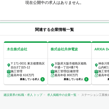
現在公開中の求人はありません。
関連する企業情報一覧
木生株式会社
株式会社共伸電波
ARXIA 
〒171-0031 東京都豊島区
大阪府大阪市都島区都島
神奈川
目白3丁目5-12
中通一丁目4番7号
山内町1
施工管理
施工管理/設備管理
室
施工管
最高年収
616
万円
最高年収
800
万円
最高年
募集している求人
1
募集している求人
1
建設業界の転職・求人 トップ
求人掲載中の企業一覧
ステーション工業株