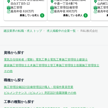
目白3丁目5-12
中通一丁目4番7号
山内町1
施工管理
施工管理/設備管理
室
施工管
最高年収
616
万円
最高年収
800
万円
最高年
募集している求人
1
募集している求人
1
建設業界の転職・求人 トップ
求人掲載中の企業一覧
R&L株式会社
資格から探す
電気主任技術者（電験）
電気工事士
電気工事施工管理技士
建築士
建築施工管理技士
土木施工管理技士
管工事施工管理技士
造園施工管理技士
その他
職種から探す
施工管理
設備設計
設備管理
設計
職人・現場作業員
営業
ビルメンテナンス（ビルメン）
意匠設計
造園
測量
その他
工事の種類から探す