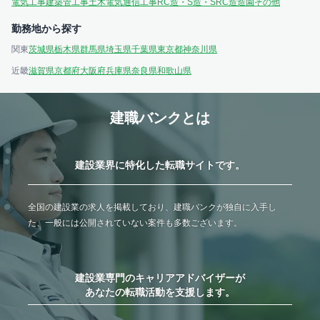
電気工事
建築
管工事
土木
電気通信工事
RC造・S造・SRC造
造園
その他
勤務地から探す
関東
茨城県
栃木県
群馬県
埼玉県
千葉県
東京都
神奈川県
近畿
滋賀県
京都府
大阪府
兵庫県
奈良県
和歌山県
建職バンクとは
建設業界に特化した転職サイトです。
全国の建設業の求人を掲載しており、建職バンクが独自に入手し
た、一般には公開されていない案件も多数ございます。
建設業専門のキャリアアドバイザーが
あなたの転職活動を支援します。