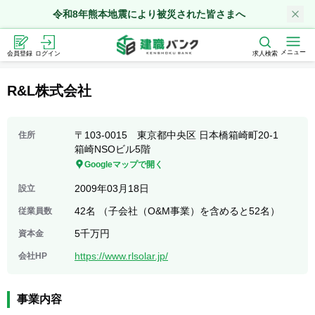
令和8年熊本地震により被災された皆さまへ
メニュー
会員登録
ログイン
求人検索
R&L株式会社
〒103-0015 東京都中央区 日本橋箱崎町20-1
住所
箱崎NSOビル5階
Googleマップで開く
2009年03月18日
設立
42名 （子会社（O&M事業）を含めると52名）
従業員数
5千万円
資本金
https://www.rlsolar.jp/
会社HP
事業内容