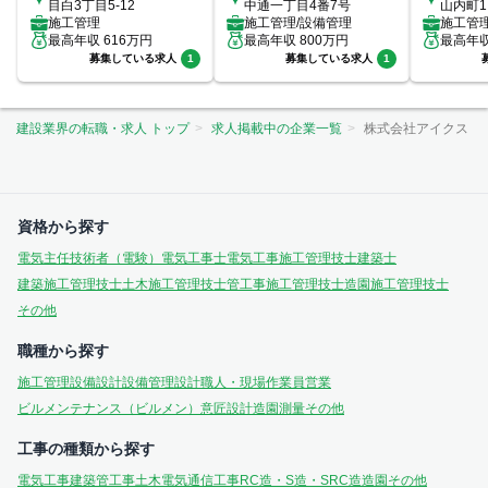
目白3丁目5-12
中通一丁目4番7号
山内町1
施工管理
施工管理/設備管理
室
施工管
最高年収
616
万円
最高年収
800
万円
最高年
募集している求人
1
募集している求人
1
建設業界の転職・求人 トップ
求人掲載中の企業一覧
株式会社アイクス
資格から探す
電気主任技術者（電験）
電気工事士
電気工事施工管理技士
建築士
建築施工管理技士
土木施工管理技士
管工事施工管理技士
造園施工管理技士
その他
職種から探す
施工管理
設備設計
設備管理
設計
職人・現場作業員
営業
ビルメンテナンス（ビルメン）
意匠設計
造園
測量
その他
工事の種類から探す
電気工事
建築
管工事
土木
電気通信工事
RC造・S造・SRC造
造園
その他