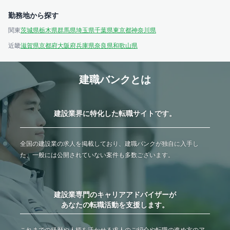
勤務地から探す
関東
茨城県
栃木県
群馬県
埼玉県
千葉県
東京都
神奈川県
近畿
滋賀県
京都府
大阪府
兵庫県
奈良県
和歌山県
建職バンクとは
建設業界に特化した転職サイトです。
全国の建設業の求人を掲載しており、建職バンクが独自に入手し
た、一般には公開されていない案件も多数ございます。
建設業専門のキャリアアドバイザーが
あなたの転職活動を支援します。