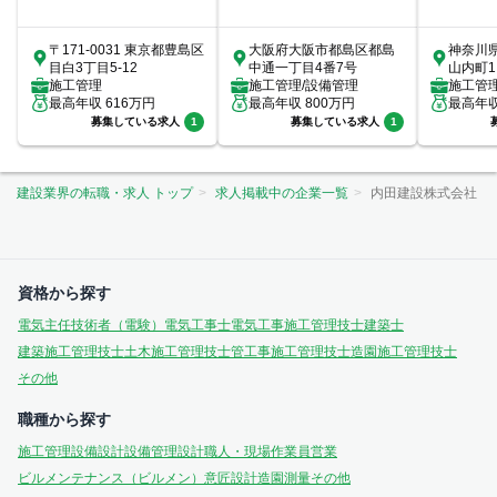
〒171-0031 東京都豊島区
大阪府大阪市都島区都島
神奈川
目白3丁目5-12
中通一丁目4番7号
山内町1
施工管理
施工管理/設備管理
室
施工管
最高年収
616
万円
最高年収
800
万円
最高年
募集している求人
1
募集している求人
1
建設業界の転職・求人 トップ
求人掲載中の企業一覧
内田建設株式会社
資格から探す
電気主任技術者（電験）
電気工事士
電気工事施工管理技士
建築士
建築施工管理技士
土木施工管理技士
管工事施工管理技士
造園施工管理技士
その他
職種から探す
施工管理
設備設計
設備管理
設計
職人・現場作業員
営業
ビルメンテナンス（ビルメン）
意匠設計
造園
測量
その他