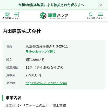
令和8年熊本地震により被災された皆さまへ
メニュー
会員登録
ログイン
求人検索
内田建設株式会社
東京都国分寺市新町3-20-11
住所
Googleマップで開く
昭和38年8月
設立
12名（男性:5名/女性:7名）
従業員数
2,400万円
資本金
https://www.k-uchiken.com/
会社HP
事業内容
注文住宅・リフォームの設計・施工業務
