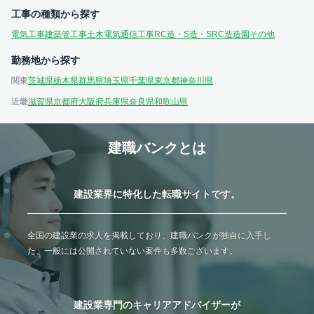
工事の種類から探す
電気工事
建築
管工事
土木
電気通信工事
RC造・S造・SRC造
造園
その他
勤務地から探す
関東
茨城県
栃木県
群馬県
埼玉県
千葉県
東京都
神奈川県
近畿
滋賀県
京都府
大阪府
兵庫県
奈良県
和歌山県
建職バンクとは
建設業界に特化した転職サイトです。
全国の建設業の求人を掲載しており、建職バンクが独自に入手し
た、一般には公開されていない案件も多数ございます。
建設業専門のキャリアアドバイザーが