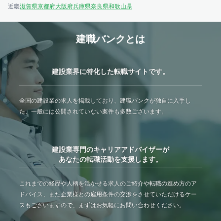
近畿
滋賀県
京都府
大阪府
兵庫県
奈良県
和歌山県
建職バンクとは
建設業界に特化した転職サイトです。
全国の建設業の求人を掲載しており、建職バンクが独自に入手し
た、一般には公開されていない案件も多数ございます。
建設業専門のキャリアアドバイザーが
あなたの転職活動を支援します。
これまでの経歴や人柄を活かせる求人のご紹介や転職の進め方のア
ドバイス、また企業様との雇用条件の交渉をさせていただけるケー
スもございますので、まずはお気軽にお問い合わせください。