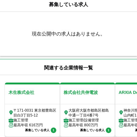
募集している求人
現在公開中の求人はありません。
関連する企業情報一覧
木生株式会社
株式会社共伸電波
ARXIA 
〒171-0031 東京都豊島区
大阪府大阪市都島区都島
神奈川
目白3丁目5-12
中通一丁目4番7号
山内町1
施工管理
施工管理/設備管理
室
施工管
最高年収
616
万円
最高年収
800
万円
最高年
募集している求人
1
募集している求人
1