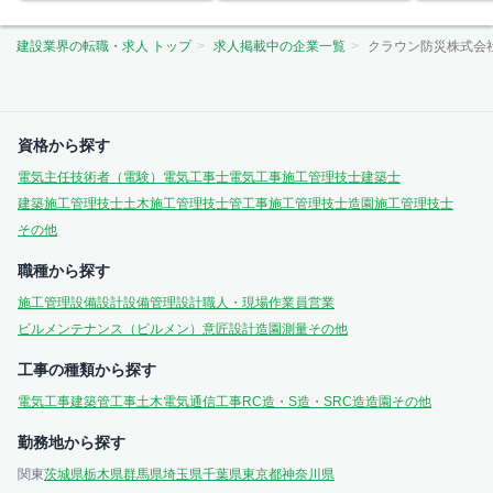
建設業界の転職・求人 トップ
求人掲載中の企業一覧
クラウン防災株式会
資格から探す
電気主任技術者（電験）
電気工事士
電気工事施工管理技士
建築士
建築施工管理技士
土木施工管理技士
管工事施工管理技士
造園施工管理技士
その他
職種から探す
施工管理
設備設計
設備管理
設計
職人・現場作業員
営業
ビルメンテナンス（ビルメン）
意匠設計
造園
測量
その他
工事の種類から探す
電気工事
建築
管工事
土木
電気通信工事
RC造・S造・SRC造
造園
その他
勤務地から探す
関東
茨城県
栃木県
群馬県
埼玉県
千葉県
東京都
神奈川県