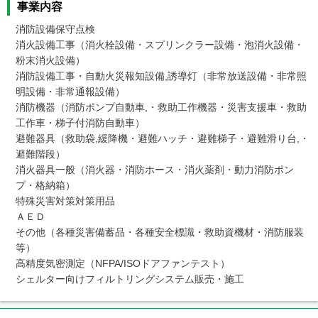
事業内容
消防設備保守点検

消火設備工事（消火栓設備・スプリンクラー設備・泡消火設備・
粉末消火設備）

消防設備工事・自動火災報知設備,誘導灯（非常放送設備・非常照
明設備・非常通報設備）

消防機器（消防ポンプ自動車,・救助工作機器・災害支援車・救助
工作車・梯子付消防自動車）

避難器具（救助袋,緩降機・避難ハッチ・避難梯子・避難滑り台,・
避難階段）

消火器具一般（消火器・消防ホース・消火薬剤・動力消防ポン
プ・格納箱）

特殊災害対策対策用品

ＡＥＤ

その他（各種災害備蓄品・各種安全標識・救助資機材・消防服装
等）

高精度気密測定（NFPA/ISOドアファンテスト）

シェルター向けフィルトリングシステム販売・施工