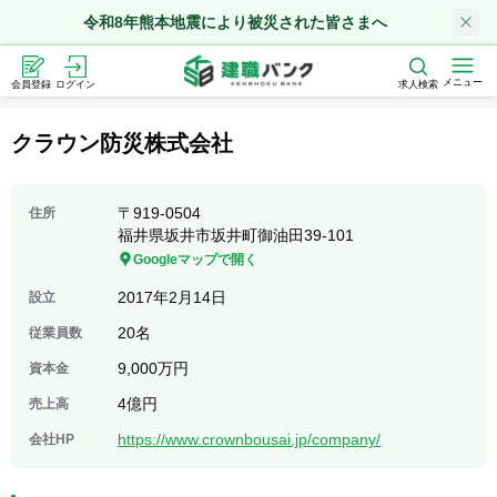
令和8年熊本地震により被災された皆さまへ
メニュー
会員登録
ログイン
求人検索
クラウン防災株式会社
〒
919-0504
住所
福井県坂井市坂井町御油田39-101
Googleマップで開く
2017年2月14日
設立
20名
従業員数
9,000万円
資本金
4億円
売上高
https://www.crownbousai.jp/company/
会社HP