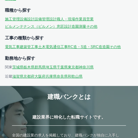
職種から探す
施工管理
設備設計
設備管理
設計
職人・現場作業員
営業
ビルメンテナンス（ビルメン）
意匠設計
造園
測量
その他
工事の種類から探す
電気工事
建築
管工事
土木
電気通信工事
RC造・S造・SRC造
造園
その他
勤務地から探す
関東
茨城県
栃木県
群馬県
埼玉県
千葉県
東京都
神奈川県
近畿
滋賀県
京都府
大阪府
兵庫県
奈良県
和歌山県
建職バンクとは
建設業界に特化した転職サイトです。
全国の建設業の求人を掲載しており、建職バンクが独自に入手し