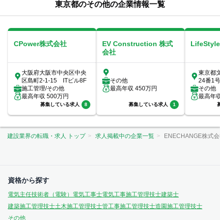
東京都のその他の企業情報一覧
CPower株式会社
EV Construction 株式
LifeSt
会社
大阪府大阪市中央区中央
東京都
区島町2-1-15 ITビル8F
その他
24番1
施工管理/その他
最高年収
450
万円
エア8F
その他
最高年収
500
万円
最高年
募集している求人
8
募集している求人
1
建設業界の転職・求人 トップ
求人掲載中の企業一覧
ENECHANGE株式
資格から探す
電気主任技術者（電験）
電気工事士
電気工事施工管理技士
建築士
建築施工管理技士
土木施工管理技士
管工事施工管理技士
造園施工管理技士
その他