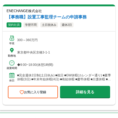
ENECHANGE株式会社
【事務職】設置工事監理チームの申請事務
契約社員
学歴不問
土日祝休み
週休2日
300～360万円
年収
東京都中央区京橋3-1-1
勤務地
◆9:00~18:00(休憩1時間)
就業時間
■完全週休2日制(土日休み) ■祝日 ■GW休暇(カレンダー通り) ■夏季
休暇(3日) ■年末年始休暇(4日) ■有給休暇 ■慶弔休暇 ■介護休暇 ■産
休日
休・育休(取得後の復帰実績あ...
詳細を見る
お気に入り登録