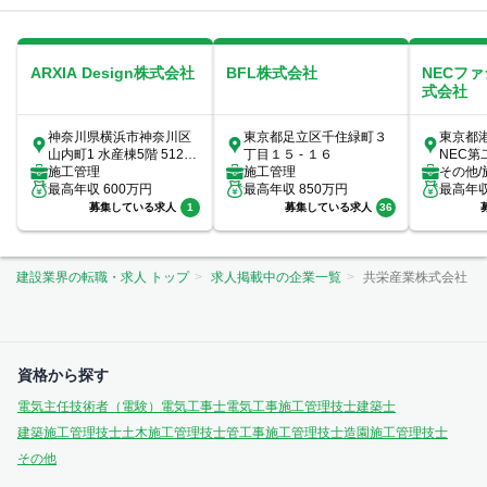
ARXIA Design株式会社
BFL株式会社
NECフ
式会社
神奈川県横浜市神奈川区
東京都足立区千住緑町３
東京都港
山内町1 水産棟5階 512号
丁目１５ - １６
NEC第
室
施工管理
施工管理
その他/
最高年収
600
万円
最高年収
850
万円
理/ビ
最高年
ルメン）/
募集している求人
1
募集している求人
36
建設業界の転職・求人 トップ
求人掲載中の企業一覧
共栄産業株式会社
資格から探す
電気主任技術者（電験）
電気工事士
電気工事施工管理技士
建築士
建築施工管理技士
土木施工管理技士
管工事施工管理技士
造園施工管理技士
その他