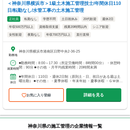
＜神奈川県横浜市＞1級土木施工管理技士/年間休日110
日/転勤なし/水管工事の土木施工管理
正社員
転勤なし
学歴不問
土日祝休み
20代歓迎
週休2日
年収500万円以上
資格取得支援
残業20時間以内
シニア歓迎
女性歓迎
夜勤なし
年収700万円以上
直行直帰
神奈川県横浜市港南区日野中央2-36-25
勤務地
■勤務時間：8:00～17:30（所定労働時間：8時間00分） ・休憩時
間：90分 ■その他 ・月平均残業時間：20時間未満
就業時間
■年間休日：110日 ・週休2日制（原則土・日、祝日がある週は土
曜出勤） ■その他： ・夏季休暇 ・年末年始 ・慶事休暇 ・ＧＷ休暇
休日
（会社カレンダーによる） ・年間有給休暇10...
詳細を見る
お気に入り登録
神奈川県の施工管理の企業情報一覧