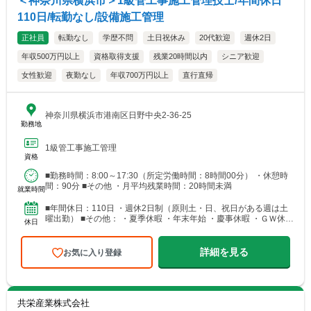
＜神奈川県横浜市＞1級管工事施工管理技士/年間休日
110日/転勤なし/設備施工管理
正社員
転勤なし
学歴不問
土日祝休み
20代歓迎
週休2日
年収500万円以上
資格取得支援
残業20時間以内
シニア歓迎
女性歓迎
夜勤なし
年収700万円以上
直行直帰
神奈川県横浜市港南区日野中央2-36-25
勤務地
1級管工事施工管理
資格
■勤務時間：8:00～17:30（所定労働時間：8時間00分） ・休憩時
間：90分 ■その他 ・月平均残業時間：20時間未満
就業時間
■年間休日：110日 ・週休2日制（原則土・日、祝日がある週は土
曜出勤） ■その他： ・夏季休暇 ・年末年始 ・慶事休暇 ・ＧＷ休暇
休日
（会社カレンダーによる） ・年間有給休暇10...
詳細を見る
お気に入り登録
共栄産業株式会社