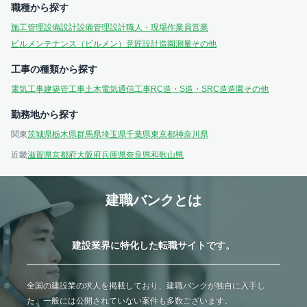
職種から探す
施工管理
設備設計
設備管理
設計
職人・現場作業員
営業
ビルメンテナンス（ビルメン）
意匠設計
造園
測量
その他
工事の種類から探す
電気工事
建築
管工事
土木
電気通信工事
RC造・S造・SRC造
造園
その他
勤務地から探す
関東
茨城県
栃木県
群馬県
埼玉県
千葉県
東京都
神奈川県
近畿
滋賀県
京都府
大阪府
兵庫県
奈良県
和歌山県
建職バンクとは
建設業界に特化した転職サイトです。
全国の建設業の求人を掲載しており、建職バンクが独自に入手し
た、一般には公開されていない案件も多数ございます。