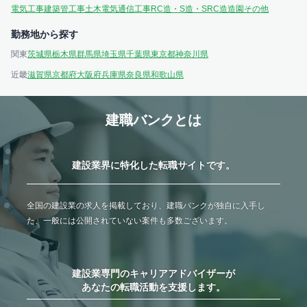
電気工事
建築
管工事
土木
電気通信工事
RC造・S造・SRC造
造園
その他
勤務地から探す
関東
茨城県
栃木県
群馬県
埼玉県
千葉県
東京都
神奈川県
近畿
滋賀県
京都府
大阪府
兵庫県
奈良県
和歌山県
建職バンクとは
建設業界に特化した転職サイトです。
全国の建設業の求人を掲載しており、建職バンクが独自に入手し
た、一般には公開されていない案件も多数ございます。
建設業専門のキャリアアドバイザーが
あなたの転職活動を支援します。