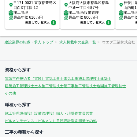
〒171-0031 東京都豊島区
大阪府大阪市都島区都島
神奈川
目白3丁目5-12
中通一丁目4番7号
山内町1
施工管理
施工管理/設備管理
室
施工管
最高年収
616
万円
最高年収
800
万円
最高年
募集している求人
1
募集している求人
1
建設業界の転職・求人 トップ
求人掲載中の企業一覧
ウエダ工業株式会社
資格から探す
電気主任技術者（電験）
電気工事士
電気工事施工管理技士
建築士
建築施工管理技士
土木施工管理技士
管工事施工管理技士
造園施工管理技士
その他
職種から探す
施工管理
設備設計
設備管理
設計
職人・現場作業員
営業
ビルメンテナンス（ビルメン）
意匠設計
造園
測量
その他
工事の種類から探す