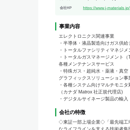
https://www.j-materials.jp/
会社HP
事業内容
エレクトロニクス関連事業

・半導体・液晶製造向けガス供給
・トータルファシリティマネジメン
・トータルガスマネージメント（T
各種メンテナンスサービス

・特殊ガス・超純水・薬液・真空
グラフィックスソリューション事業
・各種システム向けマルチモニタ
（カナダ Matrox 社正規代理店)

・デジタルサイネージ製品の輸入
会社の特徴
◇東証一部上場企業◇「最先端工
なライフラインを支える技術者集