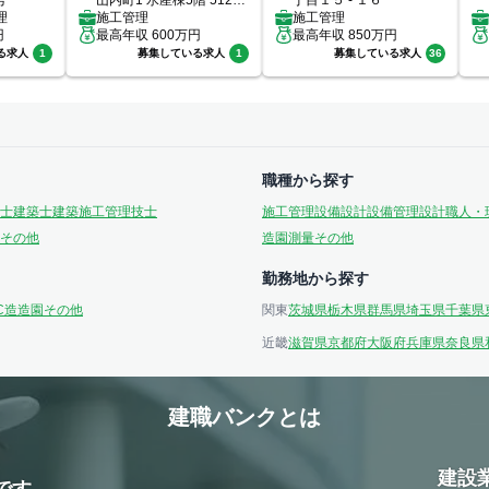
号
山内町1 水産棟5階 512号
丁目１５ - １６
理
室
施工管理
施工管理
円
最高年収
600
万円
最高年収
850
万円
る求人
1
募集している求人
1
募集している求人
36
職種から探す
士
建築士
建築施工管理技士
施工管理
設備設計
設備管理
設計
職人・
その他
造園
測量
その他
勤務地から探す
C造
造園
その他
関東
茨城県
栃木県
群馬県
埼玉県
千葉県
近畿
滋賀県
京都府
大阪府
兵庫県
奈良県
建職バンクとは
建設