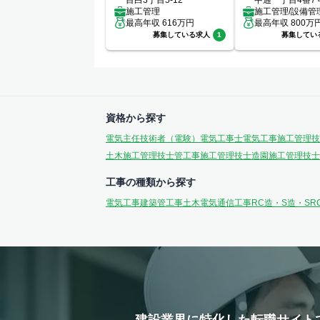
目白3丁目5-12
中通一丁目4番7
施工管理
施工管理/設備管
最高年収
616
万円
最高年収
800
万
募集している求人
1
募集してい
資格から探す
電気主任技術者（電験）
電気工事士
電気工事施工管理技
土木施工管理技士
管工事施工管理技士
造園施工管理技士
工事の種類から探す
電気工事
建築
管工事
土木
電気通信工事
RC造・S造・SR