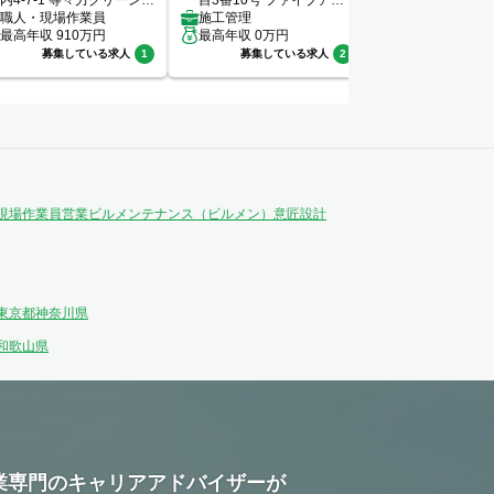
内4-7-1 等々力グリーンビ
目3番10号 ファイブアネ
ーバンネット内
レッジ102
職人・現場作業員
ックス7階
施工管理
階
設備管理
最高年収
910
万円
最高年収
0
万円
最高年収
400
万
募集している求人
1
募集している求人
2
募集してい
現場作業員
営業
ビルメンテナンス（ビルメン）
意匠設計
東京都
神奈川県
和歌山県
業専門のキャリアアドバイザーが