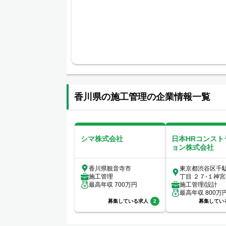
香川県の施工管理の企業情報一覧
シマ株式会社
日本HRコンスト
ョン株式会社
香川県観音寺市
東京都渋谷区千
施工管理
丁目 ２７-１神
最高年収
700
万円
3階
施工管理/設計
最高年収
800
万
募集している求人
2
募集してい