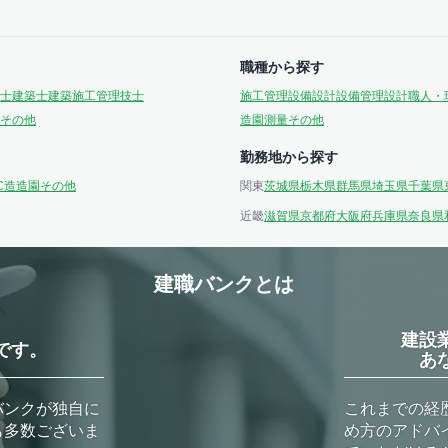
職種から探す
士
建築士
建築施工管理技士
施工管理
設備設計
設備管理
設計
職人・
その他
造園
測量
その他
勤務地から探す
C造
造園
その他
関東
茨城県
栃木県
群馬県
埼玉県
千葉県
近畿
滋賀県
京都府
大阪府
兵庫県
奈良県
建職バンクとは
建設
です。
あ
バンクが独自に
これまでの経
も多数ございま
め方のアドバ