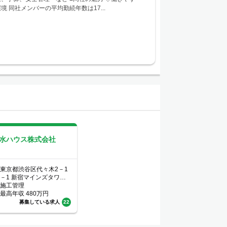
境 同社メンバーの平均勤続年数は17...
水ハウス株式会社
東京都渋谷区代々木2－1
－1 新宿マインズタワー
24F
施工管理
最高年収
480
万円
募集している求人
22