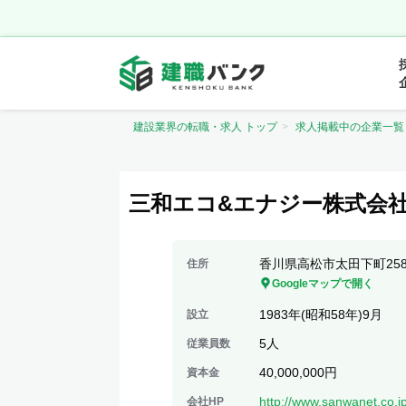
建設業界の転職・求人 トップ
求人掲載中の企業一覧
三和エコ&エナジー株式会
香川県高松市太田下町2580
住所
Googleマップで開く
1983年(昭和58年)9月
設立
5人
従業員数
40,000,000円
資本金
http://www.sanwanet.co.
会社HP