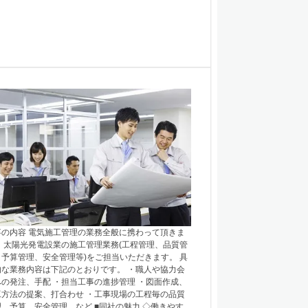
事の内容 電気施工管理の業務全般に携わって頂きま
。 太陽光発電設業の施工管理業務(工程管理、品質管
、予算管理、安全管理等)をご担当いただきます。 具
的な業務内容は下記のとおりです。 ・職人や協力会
への発注、手配 ・担当工事の進捗管理 ・図面作成、
工方法の提案、打合わせ ・工事現場の工程毎の品質
理、予算、安全管理 など ■同社の魅力 ◇働きやす