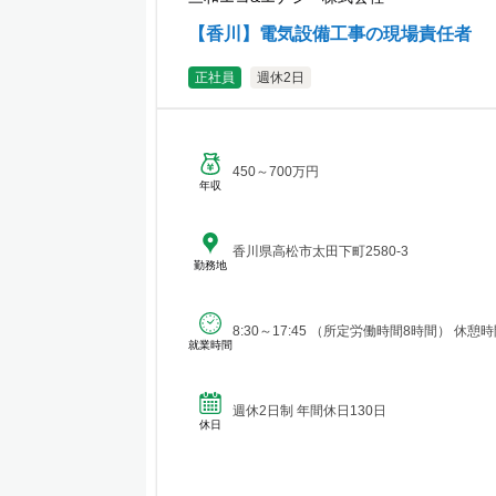
【香川】電気設備工事の現場責任者
正社員
週休2日
450～700万円
年収
香川県高松市太田下町2580‐3
勤務地
8:30～17:45 （所定労働時間8時間） 休憩時
就業時間
週休2日制 年間休日130日
休日