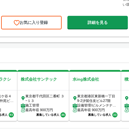
い環
お気に入り登録
詳細を見る
ラクシ
株式会社サンテック
水ing株式会社
積
駄ケ谷４
東京都千代田区二番町 ３
東京都港区東新橋一丁目
宮外苑ビル
−１３
9-2汐留住友ビル27階
施工管理
設備管理/ビルメンテナン
円
最高年収
900
万円
ス（ビルメン）/設計/施工
最高年収
900
万円
管理/その他
る求人
93
募集している求人
46
募集している求人
33