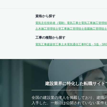
資格から探す
電気主任技術者（電験）
電気工事士
電気工事施工管理技
土木施工管理技士
管工事施工管理技士
造園施工管理技士
工事の種類から探す
電気工事
建築
管工事
土木
電気通信工事
RC造・S造・SR
建設業界に特化した転職サイト
全国の建設業の求人を掲載しており、建職
入手した、一般には公開されていない案件