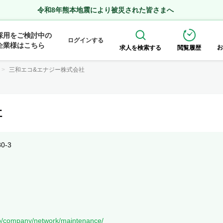
令和8年熊本地震により被災された皆さまへ
採用をご検討中の
ログインする
企業様はこちら
お
求人を検索する
閲覧履歴
三和エコ&エナジー株式会社
社
-3
jp/company/network/maintenance/