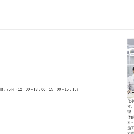
間：75分（12：00～13：00、15：00～15：15）
仕
す
理
体
社
施
管