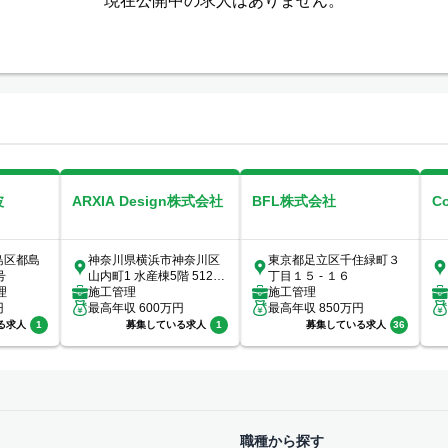
現在公開中の求人はありません。
波
ARXIA Design株式会社
BFL株式会社
C
島区都島
神奈川県横浜市神奈川区
東京都足立区千住緑町３
号
山内町1 水産棟5階 512号
丁目１５ - １６
理
室
施工管理
施工管理
円
最高年収
600
万円
最高年収
850
万円
る求人
1
募集している求人
1
募集している求人
36
職種から探す