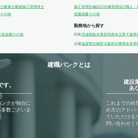
士
建築士
建築施工管理技士
施工管理
設備設計
設備管理
設計
職人・
その他
造園
測量
その他
勤務地から探す
C造
造園
その他
関東
茨城県
栃木県
群馬県
埼玉県
千葉県
近畿
滋賀県
京都府
大阪府
兵庫県
奈良県
建職バンクとは
建設
です。
あ
バンクが独自に
これまでの経
も多数ございま
め方のアドバ
ていただける
問い合わせく