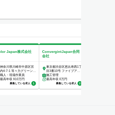
olor Japan株式会社
ConvergintJapan合同
COSOJI株式会
会社
神奈川県川崎市中原区宮
東京都渋谷区恵比寿西1丁
東京都港区新橋1-
内4-7-1 等々力グリーンビ
目3番10号 ファイブアネ
ーバンネット内
レッジ102
職人・現場作業員
ックス7階
施工管理
階
設備管理
最高年収
910
万円
最高年収
0
万円
最高年収
400
万
募集している求人
1
募集している求人
2
募集してい