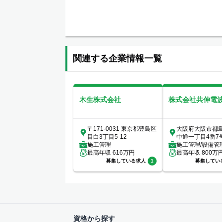
関連する企業情報一覧
木生株式会社
株式会社共伸電
〒171-0031 東京都豊島区
大阪府大阪市都
目白3丁目5-12
中通一丁目4番7
施工管理
施工管理/設備管
最高年収
616
万円
最高年収
800
万
募集している求人
1
募集してい
資格から探す