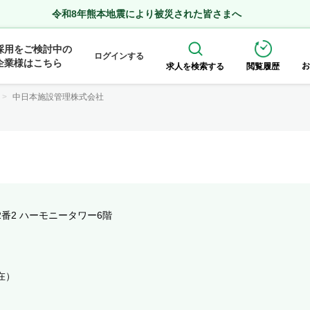
令和8年熊本地震により被災された皆さまへ
採用をご検討中の
ログインする
企業様はこちら
お
求人を検索する
閲覧履歴
中日本施設管理株式会社
番2 ハーモニータワー6階
現在）