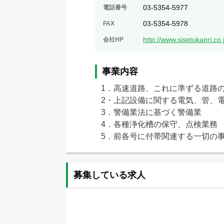
03-5354-5977
電話番号
03-5354-5978
FAX
http://www.sisetukanri.co.
会社HP
事業内容
1．高速道路、これに準ずる道路
2・上記設備に関する電気、管、電
3．警備業法に基づく警備業

4．各種浄化槽の保守、点検業務

5．前各号に付帯関連する一切の
募集している求人