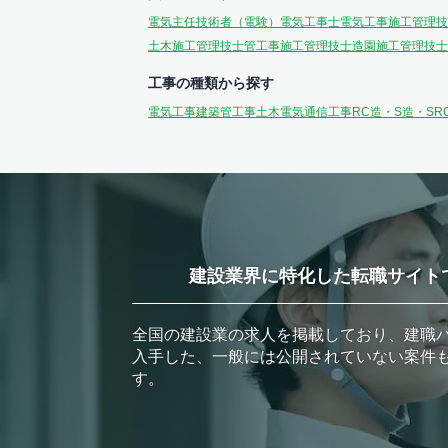
電気主任技術者（電験）
電気工事士
電気工事施工管理技
土木施工管理技士
管工事施工管理技士
造園施工管理技士
工事の種類から探す
電気工事
建築
管工事
土木
電気通信工事
RC造・S造・SR
建設業界に特化した転職サイト
全国の建設業の求人を掲載しており、建職
入手した、一般には公開されていない案件
す。