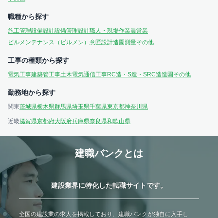
職種から探す
施工管理
設備設計
設備管理
設計
職人・現場作業員
営業
ビルメンテナンス（ビルメン）
意匠設計
造園
測量
その他
工事の種類から探す
電気工事
建築
管工事
土木
電気通信工事
RC造・S造・SRC造
造園
その他
勤務地から探す
関東
茨城県
栃木県
群馬県
埼玉県
千葉県
東京都
神奈川県
近畿
滋賀県
京都府
大阪府
兵庫県
奈良県
和歌山県
建職バンクとは
建設業界に特化した転職サイトです。
全国の建設業の求人を掲載しており、建職バンクが独自に入手し