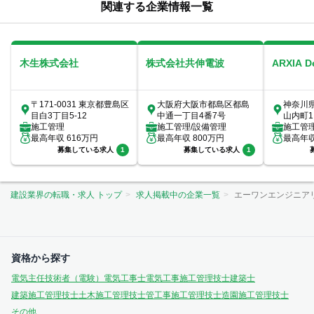
関連する企業情報一覧
木生株式会社
株式会社共伸電波
ARXIA 
〒171-0031 東京都豊島区
大阪府大阪市都島区都島
神奈川
目白3丁目5-12
中通一丁目4番7号
山内町1
施工管理
施工管理/設備管理
室
施工管
最高年収
616
万円
最高年収
800
万円
最高年
募集している求人
1
募集している求人
1
建設業界の転職・求人 トップ
求人掲載中の企業一覧
エーワンエンジニア
資格から探す
電気主任技術者（電験）
電気工事士
電気工事施工管理技士
建築士
建築施工管理技士
土木施工管理技士
管工事施工管理技士
造園施工管理技士
その他