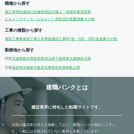
職種から探す
施工管理
設備設計
設備管理
設計
職人・現場作業員
営業
ビルメンテナンス（ビルメン）
意匠設計
造園
測量
その他
工事の種類から探す
電気工事
建築
管工事
土木
電気通信工事
RC造・S造・SRC造
造園
その他
勤務地から探す
関東
茨城県
栃木県
群馬県
埼玉県
千葉県
東京都
神奈川県
近畿
滋賀県
京都府
大阪府
兵庫県
奈良県
和歌山県
建職バンクとは
建設業界に特化した転職サイトです。
全国の建設業の求人を掲載しており、建職バンクが独自に入手し
た、一般には公開されていない案件も多数ございます。