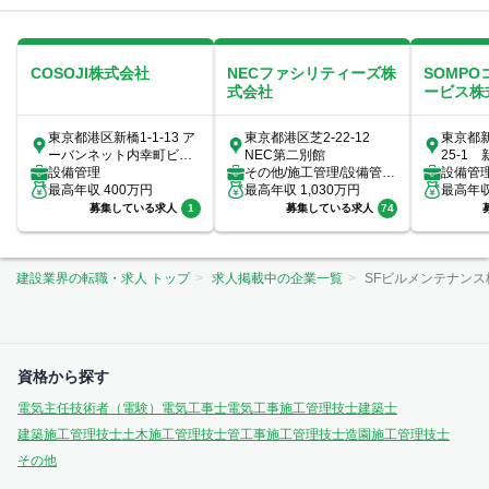
COSOJI株式会社
NECファシリティーズ株
SOMP
式会社
ービス株
東京都港区新橋1-1-13 ア
東京都港区芝2-22-12
東京都
ーバンネット内幸町ビル3
NEC第二別館
25-1
階
設備管理
その他/施工管理/設備管
41階
設備管
最高年収
400
万円
理/ビルメンテナンス（ビ
最高年収
1,030
万円
ス（ビ
最高年
ルメン）/...
募集している求人
1
募集している求人
74
建設業界の転職・求人 トップ
求人掲載中の企業一覧
SFビルメンテナンス
資格から探す
電気主任技術者（電験）
電気工事士
電気工事施工管理技士
建築士
建築施工管理技士
土木施工管理技士
管工事施工管理技士
造園施工管理技士
その他