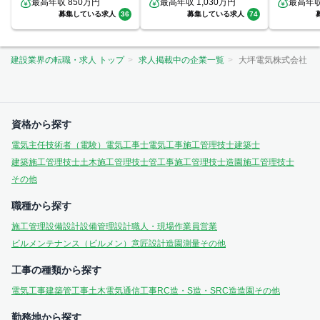
最高年収
850
万円
理/ビルメンテナンス（ビ
最高年収
1,030
万円
最高年
ルメン）/...
募集している求人
36
募集している求人
74
建設業界の転職・求人 トップ
求人掲載中の企業一覧
大坪電気株式会社
資格から探す
電気主任技術者（電験）
電気工事士
電気工事施工管理技士
建築士
建築施工管理技士
土木施工管理技士
管工事施工管理技士
造園施工管理技士
その他
職種から探す
施工管理
設備設計
設備管理
設計
職人・現場作業員
営業
ビルメンテナンス（ビルメン）
意匠設計
造園
測量
その他
工事の種類から探す
電気工事
建築
管工事
土木
電気通信工事
RC造・S造・SRC造
造園
その他
勤務地から探す