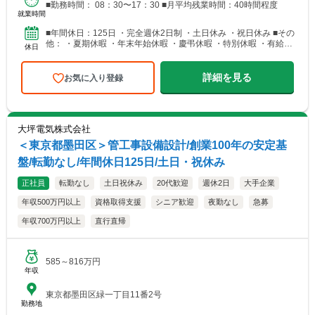
■勤務時間： 08：30〜17：30 ■月平均残業時間：40時間程度
就業時間
■年間休日：125日 ・完全週休2日制 ・土日休み ・祝日休み ■その
他： ・夏期休暇 ・年末年始休暇 ・慶弔休暇 ・特別休暇 ・有給休
休日
暇（有給休暇1時間単位で取得可能）
詳細を見る
お気に入り登録
大坪電気株式会社
＜東京都墨田区＞管工事設備設計/創業100年の安定基
盤/転勤なし/年間休日125日/土日・祝休み
正社員
転勤なし
土日祝休み
20代歓迎
週休2日
大手企業
年収500万円以上
資格取得支援
シニア歓迎
夜勤なし
急募
年収700万円以上
直行直帰
585～816万円
年収
東京都墨田区緑一丁目11番2号
勤務地