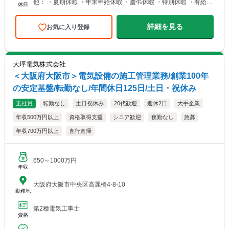
他： ・夏期休暇 ・年末年始休暇 ・慶弔休暇 ・特別休暇 ・有給休
休日
暇（有給休暇1時間単位で取得可能）
詳細を見る
お気に入り登録
大坪電気株式会社
＜大阪府大阪市＞電気設備の施工管理業務/創業100年
の安定基盤/転勤なし/年間休日125日/土日・祝休み
正社員
転勤なし
土日祝休み
20代歓迎
週休2日
大手企業
年収500万円以上
資格取得支援
シニア歓迎
夜勤なし
急募
年収700万円以上
直行直帰
650～1000万円
年収
大阪府大阪市中央区高麗橋4-8-10
勤務地
第2種電気工事士
資格