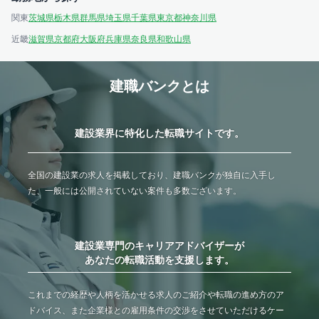
関東
茨城県
栃木県
群馬県
埼玉県
千葉県
東京都
神奈川県
近畿
滋賀県
京都府
大阪府
兵庫県
奈良県
和歌山県
建職バンクとは
建設業界に特化した転職サイトです。
全国の建設業の求人を掲載しており、建職バンクが独自に入手し
た、一般には公開されていない案件も多数ございます。
建設業専門のキャリアアドバイザーが
あなたの転職活動を支援します。
これまでの経歴や人柄を活かせる求人のご紹介や転職の進め方のア
ドバイス、また企業様との雇用条件の交渉をさせていただけるケー