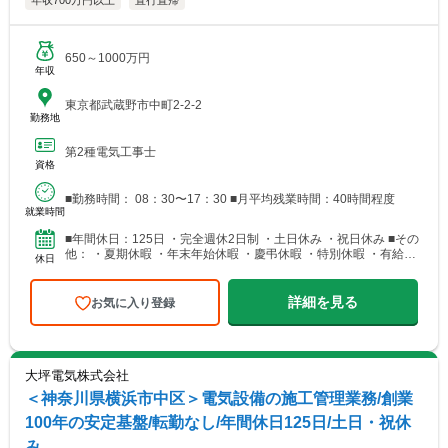
年収700万円以上
直行直帰
650～1000万円
年収
東京都武蔵野市中町2-2-2
勤務地
第2種電気工事士
資格
■勤務時間： 08：30〜17：30 ■月平均残業時間：40時間程度
就業時間
■年間休日：125日 ・完全週休2日制 ・土日休み ・祝日休み ■その
他： ・夏期休暇 ・年末年始休暇 ・慶弔休暇 ・特別休暇 ・有給休
休日
暇（有給休暇1時間単位で取得可能）
詳細を見る
お気に入り登録
大坪電気株式会社
＜神奈川県横浜市中区＞電気設備の施工管理業務/創業
100年の安定基盤/転勤なし/年間休日125日/土日・祝休
み