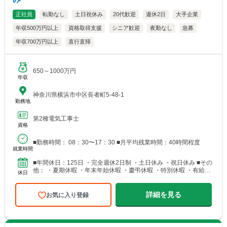
正社員
転勤なし
土日祝休み
20代歓迎
週休2日
大手企業
年収500万円以上
資格取得支援
シニア歓迎
夜勤なし
急募
年収700万円以上
直行直帰
650～1000万円
年収
神奈川県横浜市中区長者町5-48-1
勤務地
第2種電気工事士
資格
■勤務時間： 08：30〜17：30 ■月平均残業時間：40時間程度
就業時間
■年間休日：125日 ・完全週休2日制 ・土日休み ・祝日休み ■その
他： ・夏期休暇 ・年末年始休暇 ・慶弔休暇 ・特別休暇 ・有給休
休日
暇（有給休暇1時間単位で取得可能）
詳細を見る
お気に入り登録