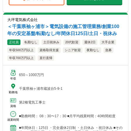
大坪電気株式会社
＜千葉県袖ヶ浦市＞電気設備の施工管理業務/創業100
年の安定基盤/転勤なし/年間休日125日/土日・祝休み
正社員
転勤なし
土日祝休み
20代歓迎
週休2日
大手企業
年収500万円以上
資格取得支援
シニア歓迎
夜勤なし
急募
年収700万円以上
直行直帰
650～1000万円
年収
千葉県袖ヶ浦市蔵波台5-9-1
勤務地
第2種電気工事士
資格
■勤務時間： 08：30〜17：30 ■月平均残業時間：40時間程度
就業時間
■年間休日：125日 ・完全週休2日制 ・土日休み ・祝日休み ■その