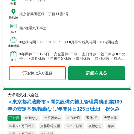
650～1000万円
年収
東京都墨田区緑一丁目11番2号
勤務地
第2種電気工事士
資格
■勤務時間： 08：30〜17：30 ■月平均残業時間：40時間程度
就業時間
■年間休日：125日 ・完全週休2日制 ・土日休み ・祝日休み ■その
他： ・夏期休暇 ・年末年始休暇 ・慶弔休暇 ・特別休暇 ・有給休
休日
暇（有給休暇1時間単位で取得可能）
詳細を見る
お気に入り登録
大坪電気株式会社
＜東京都武蔵野市＞電気設備の施工管理業務/創業100
年の安定基盤/転勤なし/年間休日125日/土日・祝休み
正社員
転勤なし
土日祝休み
20代歓迎
週休2日
大手企業
年収500万円以上
資格取得支援
シニア歓迎
夜勤なし
急募