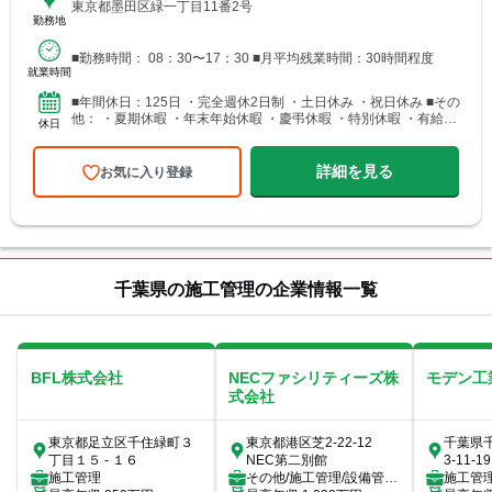
東京都墨田区緑一丁目11番2号
勤務地
■勤務時間： 08：30〜17：30 ■月平均残業時間：30時間程度
就業時間
■年間休日：125日 ・完全週休2日制 ・土日休み ・祝日休み ■その
他： ・夏期休暇 ・年末年始休暇 ・慶弔休暇 ・特別休暇 ・有給休
休日
暇（有給休暇1時間単位で取得可能）
詳細を見る
お気に入り登録
千葉県の施工管理の企業情報一覧
BFL株式会社
NECファシリティーズ株
モデン工
式会社
東京都足立区千住緑町３
東京都港区芝2-22-12
千葉県
丁目１５ - １６
NEC第二別館
3-11-19
施工管理
その他/施工管理/設備管
施工管