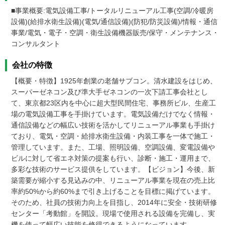
■事業概要:電気設備工事/トータルリニューアル工事(空調/冷暖房
設備)(給排水衛生設備)(電気/通信設備)(防犯/防災設備)/情報・通信
事業/電気・電子・空調・衛生設備機器販売/保守・メンテナンス・
コンサルタント
会社の特徴
【概要・特徴】1925年創業の老舗サブコン。清水建設をはじめ、
スーパーゼネコン及び準大手ゼネコンの一次下請工事会社とし
て、東京都23区内を中心に超大型民間住宅、事務所ビル、生産工
場の電気設備工事を手掛けています。電気設備だけでなく情報・
通信設備などの幅広い技術を活かしてリニューアル事業も手掛け
ており、電気・空調・給排水衛生設備・内装工事を一体で施工・
管理しています。また、工場、照明設備、空調設備、変電設備や
ビルに対して省エネ対策の提案も行い、診断・施工・運用まで、
多彩な技術のサービス提供をしています。【ビジョン】今後、新
築需要が縮小する見込みの中、リニューアル事業を現在の売上比
率約50%から約60%まで引き上げることを目標に掲げています。
そのため、社員の技術力向上を目指し、2014年に安全・技術研修
センター「考動館」を開設。現場で使用される設備を完備し、実
機を使って幅広い技能を修得できるようになっています。