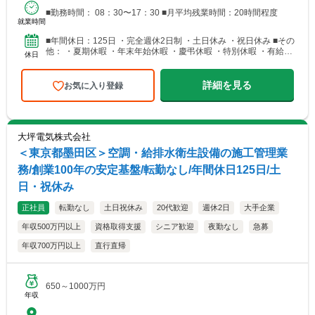
■勤務時間： 08：30〜17：30 ■月平均残業時間：20時間程度
就業時間
■年間休日：125日 ・完全週休2日制 ・土日休み ・祝日休み ■その
他： ・夏期休暇 ・年末年始休暇 ・慶弔休暇 ・特別休暇 ・有給休
休日
暇（有給休暇1時間単位で取得可能）
詳細を見る
お気に入り登録
大坪電気株式会社
＜東京都墨田区＞空調・給排水衛生設備の施工管理業
務/創業100年の安定基盤/転勤なし/年間休日125日/土
日・祝休み
正社員
転勤なし
土日祝休み
20代歓迎
週休2日
大手企業
年収500万円以上
資格取得支援
シニア歓迎
夜勤なし
急募
年収700万円以上
直行直帰
650～1000万円
年収