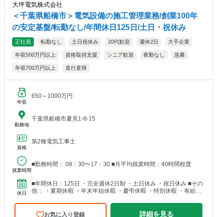
大坪電気株式会社
＜千葉県船橋市＞電気設備の施工管理業務/創業100年
の安定基盤/転勤なし/年間休日125日/土日・祝休み
正社員
転勤なし
土日祝休み
20代歓迎
週休2日
大手企業
年収500万円以上
資格取得支援
シニア歓迎
夜勤なし
急募
年収700万円以上
直行直帰
650～1000万円
年収
千葉県船橋市夏見1-8-15
勤務地
第2種電気工事士
資格
■勤務時間： 08：30〜17：30 ■月平均残業時間：40時間程度
就業時間
■年間休日：125日 ・完全週休2日制 ・土日休み ・祝日休み ■その
他： ・夏期休暇 ・年末年始休暇 ・慶弔休暇 ・特別休暇 ・有給休
休日
暇（有給休暇1時間単位で取得可能）
詳細を見る
お気に入り登録