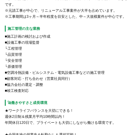
です。
※元請工事が中心で、リニューアル工事案件が大半を占めています。
※工事期間は3ヶ月～半年程度を目安とした、中～大規模案件が中心です。
施工管理の主な業務
■施工計画の検討および作成
■設備工事の現場監督
└工程管理
└品質管理
└安全管理
└原価管理
■空調冷熱設備・ビルシステム・電気設備工事などの施工管理
■顧客対応・打ち合わせ（営業社員同行）
■協力会社の選定・調整
■竣工検査対応
🚀働きやすさと成長環境
★ワークライフバランスを大切にできる！
週休2日制＆残業月平均10時間以内！
年間休日120日で、プライベートも大切にしながら働ける環境です。
★全国各地の就業先＆転勤なしも選択可能！