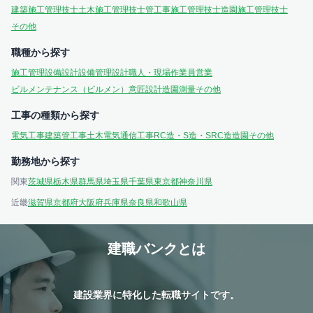
建築施工管理技士
土木施工管理技士
管工事施工管理技士
造園施工管理技士
その他
職種から探す
施工管理
設備設計
設備管理
設計
職人・現場作業員
営業
ビルメンテナンス（ビルメン）
意匠設計
造園
測量
その他
工事の種類から探す
電気工事
建築
管工事
土木
電気通信工事
RC造・S造・SRC造
造園
その他
勤務地から探す
関東
茨城県
栃木県
群馬県
埼玉県
千葉県
東京都
神奈川県
近畿
滋賀県
京都府
大阪府
兵庫県
奈良県
和歌山県
建職バンクとは
建設業界に特化した転職サイトです。