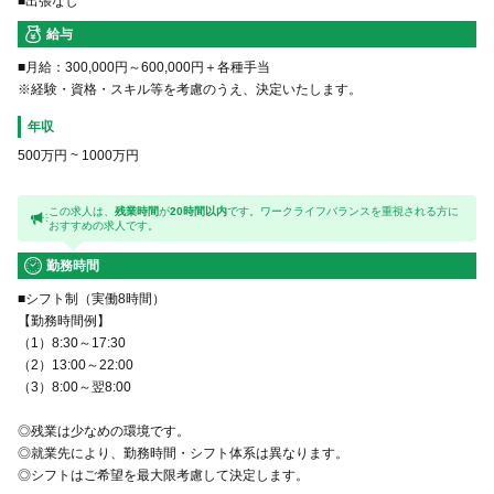
■出張なし
給与
■月給：300,000円～600,000円＋各種手当
※経験・資格・スキル等を考慮のうえ、決定いたします。
年収
500万円
~
1000万円
この求人は、
残業時間
が
20時間以内
です。ワークライフバランスを重視される方に
おすすめの求人です。
勤務時間
■シフト制（実働8時間）
【勤務時間例】
（1）8:30～17:30
（2）13:00～22:00
（3）8:00～翌8:00
◎残業は少なめの環境です。
◎就業先により、勤務時間・シフト体系は異なります。
◎シフトはご希望を最大限考慮して決定します。