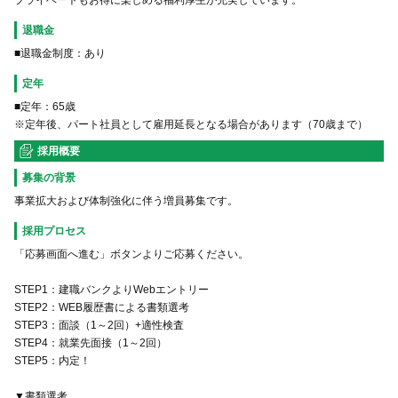
プライベートもお得に楽しめる福利厚生が充実しています。
退職金
■退職金制度：あり
定年
■定年：65歳
※定年後、パート社員として雇用延長となる場合があります（70歳まで）
採用概要
募集の背景
事業拡大および体制強化に伴う増員募集です。
採用プロセス
「応募画面へ進む」ボタンよりご応募ください。
STEP1：建職バンクよりWebエントリー
STEP2：WEB履歴書による書類選考
STEP3：面談（1～2回）+適性検査
STEP4：就業先面接（1～2回）
STEP5：内定！
▼書類選考