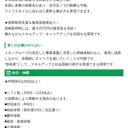
全国に多数の就業先があり、自宅近くでの勤務も可能。
ライフスタイルに合わせた柔軟な働き方を実現できます。
★資格取得支援＆報奨金制度あり！
資格取得時には、最大20万円の報奨金を支給！
働きながらスキルアップ・キャリアアップを目指せる環境です。
🛠️この仕事のやりがい
イオングループの安定した事業基盤と充実した研修体制のもと、着実に成長
しながら、長期的にキャリアを築いていくことが可能です。
“技術者”として、スキルアップと社会貢献の両方を実感できる環境です。
休日・休暇
★年間休日120日以上！
■シフト制（月9日～11日休み）
※就業先により変動する場合があります。
■特別休日（年8日）
■有給休暇（初年度10日／法定通り）
■慶弔休暇
■産前・産後休暇
■介護休暇