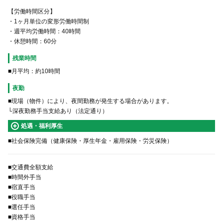
【労働時間区分】
・1ヶ月単位の変形労働時間制
・週平均労働時間：40時間
・休憩時間：60分
残業時間
■月平均：約10時間
夜勤
■現場（物件）により、夜間勤務が発生する場合があります。
└深夜勤務手当支給あり（法定通り）
処遇・福利厚生
■社会保険完備（健康保険・厚生年金・雇用保険・労災保険）
■交通費全額支給
■時間外手当
■宿直手当
■役職手当
■選任手当
■資格手当