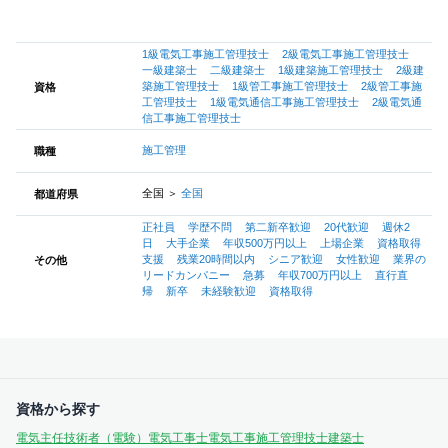
1級電気工事施工管理技士
2級電気工事施工管理技士
一級建築士
二級建築士
1級建築施工管理技士
2級建
築施工管理技士
1級管工事施工管理技士
2級管工事施
資格
工管理技士
1級電気通信工事施工管理技士
2級電気通
信工事施工管理技士
施工管理
職種
全国
＞
全国
都道府県
正社員
学歴不問
第二新卒歓迎
20代歓迎
週休2
日
大手企業
年収500万円以上
上場企業
資格取得
支援
残業20時間以内
シニア歓迎
女性歓迎
業界の
その他
リードカンパニー
急募
年収700万円以上
直行直
帰
新卒
未経験歓迎
資格取得
資格から探す
電気主任技術者（電験）
電気工事士
電気工事施工管理技士
建築士