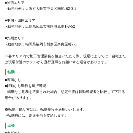
■関西エリア
└勤務地例：大阪府大阪市中央区南船場2-3-2
■中国・四国エリア
└勤務地例：広島県広島市南区段原南1-3-52
■九州エリア
└勤務地例：福岡県福岡市博多区奈良屋町2-1
※各エリア内で施工管理業務を担当いただく際、現場によっては、自宅また
は現場付近のホテルから直行直帰をお願いする場合があります。
転勤
■当面なし
■転勤なし勤務を選択可能
└転勤なし勤務を選択された場合、想定年収は転勤可能者と比較して下回る
場合があります。
※転勤可能な方には、転勤規程を適用いたします。
└転勤時には、別途手当を支給します。
出張