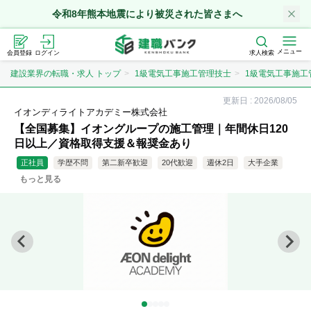
令和8年熊本地震により被災された皆さまへ
メニュー
会員登録
ログイン
求人検索
建設業界の転職・求人 トップ
1級電気工事施工管理技士
1級電気工事施工
更新日 :
2026/08/05
イオンディライトアカデミー株式会社
【全国募集】イオングループの施工管理｜年間休日120
日以上／資格取得支援＆報奨金あり
正社員
学歴不問
第二新卒歓迎
20代歓迎
週休2日
大手企業
もっと見る
年収500万円以上
上場企業
資格取得支援
残業20時間以内
シニア歓迎
女性歓迎
業界のリードカンパニー
急募
年収700万円以上
直行直帰
新卒
未経験歓迎
資格取得