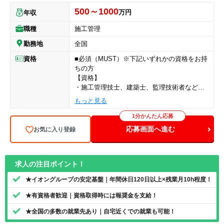
500～1000
万円
年収
職種
施工管理
勤務地
全国
資格
■必須（MUST）※下記いずれかの資格をお持
ちの方
【資格】
・施工管理技士、建築士、監理技術者などの
いずれかの資格保有者
もっと見る
■歓迎（WANT）※必須ではありません
1分かんたん応募
【資格】
応募画面へ進む
お気に入り登録
・一級建築士
・二級建築士
・1級電気通信工事施工管理技士
・2級電気通信工事施工管理技士
求人の注目ポイント！
・1級建築施工管理技士
★イオングループの安定基盤｜年間休日120日以上×残業月10h程度！
・2級建築施工管理技士
・1級管工事施工管理技士
★有資格者歓迎｜資格取得時には報奨金を支給！
・2級管工事施工管理技士
・1級電気工事施工管理技士
★全国の多数の就業先あり｜自宅近くでの就業も可能！
・2級電気工事施工管理技士