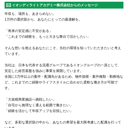
イオンディライトアカデミー株式会社からのメッセージ
年収も、場所も、あきらめない。
1万件の選択肢から、あなたにとっての最適解を。
「将来の安定感に不安がある」
「これまでの経験を、もっと大きな舞台で活かしたい」
そんな想いを抱えるあなたにこそ、当社の環境を知っていただきたいと考え
ています。
当社は、日本を代表する流通グループであるイオングループの一員として、
安定した経営基盤を強みに事業を展開しています。
全国に1万件以上の案件・配属先があるため、物件規模・案件種類・勤務地な
ど、これまでのご経験やライフスタイルに合わせた柔軟な働き方が可能で
す。
「大規模商業施設へ挑戦したい」
「自宅から無理なく通える範囲で働きたい」
「経験を活かして年収アップを目指したい」
など、多彩な選択肢の中から、あなたの希望を最大限考慮した配属を行って