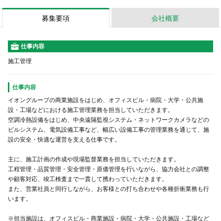
・監理技術者資格者証保有者
募集要項
会社概要
【経験】
・施工管理（建築・電気工事・管工事・電気
通信工事など）の実務経験
仕事内容
施工管理
※経験の浅い方からベテランの方まで、経
験・スキルに応じた配属・業務を検討いたし
ます。
仕事内容
イオングループの商業施設をはじめ、オフィスビル・病院・大学・公共施
設・工場などにおける施工管理業務を担当していただきます。
空調冷熱設備をはじめ、中央遠隔監視システム・ネットワークカメラなどの
ビルシステム、電気設備工事など、幅広い設備工事の管理業務を通じて、施
設の安全・快適な運営を支える仕事です。
主に、施工計画の作成や現場監督業務を担当していただきます。
工程管理・品質管理・安全管理・原価管理を行いながら、協力会社との調整
や顧客対応、竣工検査まで一貫して携わっていただきます。
また、営業社員と同行しながら、お客様との打ち合わせや各種折衝業務も行
います。
※担当施設は、オフィスビル・商業施設・病院・大学・公共施設・工場など