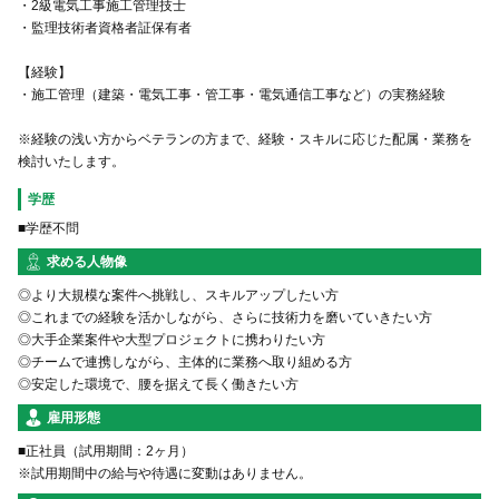
・2級電気工事施工管理技士
・監理技術者資格者証保有者
【経験】
・施工管理（建築・電気工事・管工事・電気通信工事など）の実務経験
※経験の浅い方からベテランの方まで、経験・スキルに応じた配属・業務を
検討いたします。
学歴
■学歴不問
求める人物像
◎より大規模な案件へ挑戦し、スキルアップしたい方
◎これまでの経験を活かしながら、さらに技術力を磨いていきたい方
◎大手企業案件や大型プロジェクトに携わりたい方
◎チームで連携しながら、主体的に業務へ取り組める方
◎安定した環境で、腰を据えて長く働きたい方
雇用形態
■正社員（試用期間：2ヶ月）
※試用期間中の給与や待遇に変動はありません。