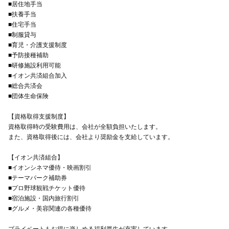
■居住地手当
■扶養手当
■住宅手当
■制服貸与
■育児・介護支援制度
■予防接種補助
■研修施設利用可能
■イオン共済組合加入
■総合共済会
■団体生命保険
【資格取得支援制度】
資格取得時の受験費用は、会社が全額負担いたします。
また、資格取得後には、会社より奨励金を支給しています。
【イオン共済組合】
■イオンシネマ優待・映画割引
■テーマパーク補助券
■プロ野球観戦チケット優待
■宿泊施設・国内旅行割引
■グルメ・美容関連の各種優待