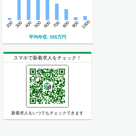
1000
200
300
400
500
600
700
800
900
平均年収: 555万円
スマホで新着求人をチェック！
新着求人をいつでもチェックできます