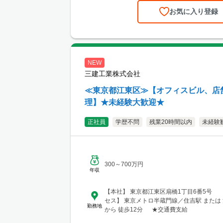
お気に入り登録
NEW
三建工業株式会社
≪東京都江東区≫【オフィスビル、店
理】★未経験大歓迎★
正社員
学歴不問
残業20時間以内
未経験
300～700万円
年収
【本社】 東京都江東区扇橋1丁目6番5号 
セス】 東京メトロ半蔵門線／住吉駅 または
勤務地
から 徒歩12分 ★交通費支給