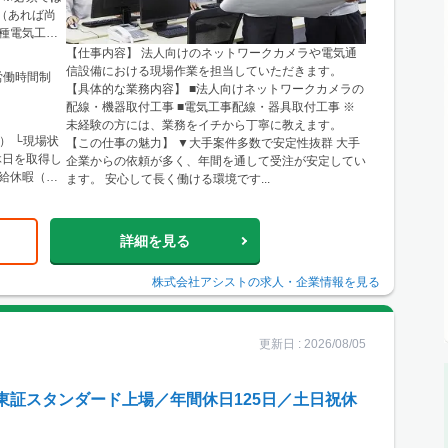
（あれば尚
一種電気工事
【仕事内容】 法人向けのネットワークカメラや電気通
信設備における現場作業を担当していただきます。
形労働時間制
【具体的な業務内容】 ■法人向けネットワークカメラの
配線・機器取付工事 ■電気工事配線・器具取付工事 ※
未経験の方には、業務をイチから丁寧に教えます。
） └現場状
【この仕事の魅力】 ▼大手案件多数で安定性抜群 大手
休日を取得し
企業からの依頼が多く、年間を通して受注が安定してい
有給休暇（入
ます。 安心して長く働ける環境です...
詳細を見る
株式会社アシスト
の求人・企業情報を見る
更新日 :
2026/08/05
東証スタンダード上場／年間休日125日／土日祝休