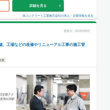
詳細を見る
旭コンクリート工業株式会社
の求人・企業情報を見る
更新日 :
2026/08/05
舗、工場などの改修やリニューアル工事の施工管
歓迎
【交通アク
 清澄白河駅