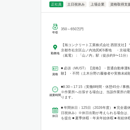
正社員
土日祝休み
上場企業
資格取得支
350～650万円
年収
【旭コンクリート工業株式会社 西部支社】 〒6
京都市右京区山ノ内池尻町6番地 ・京福
勤務地
（嵐電）：「山ノ内」駅（徒歩約9〜11分）
京都本線：「西院」駅(徒歩約15分) ・社用
可能
■ 必須（MUST） 【資格】 ・普通自動車運
験】 ・不問（土木分野の履修者や実務未経
資格
■8:30～17:15（実働8時間・休憩45分 / 
※作業所へ出張する場合は、当該作業所の
就業時間
ります。
■ 年間休日：125日（2026年度） ■ 完全週
日祝休み）※休日出勤が考えられる場合は
休日
を提出 ■ 夏季休暇・年末年始休暇 ■ 有給休