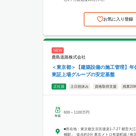
お気に入り登録
NEW
鹿島道路株式会社
＜東京都＞【建築設備の施工管理】年休12
東証上場グループの安定基盤
正社員
土日祝休み
資格取得支援
残業20
600～1100万円
年収
■所在地：東京都文京区後楽1-7-27 都営大
橋駅」: 徒歩約3分 東京メトロ有楽町線 / 南北