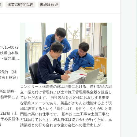
援
残業20時間以内
未経験歓迎
15-0072
電鉄嵐山本線
 ・阪急電鉄
車による通勤
転免許 【経
験者も歓迎）
コンクリート構造物の施工現場における、自社製品の組
事務所出勤時）
立・据え付け管理および土木施工管理業務全般を担当し
勤務時間によ
ていただきます。 当社製品をお客様にお渡しする重要
な最終ステージであり、製品がきちんと機能するよう現
場に設置するという「総仕上げ」を担う、やりがいと専
休2日制（土
門性の高いお仕事です。 基本的に土工事や土留工事な
、予め振替休
どは請けておらず、施工自体は協力会社が行うため、元
暇
請業者との打ち合わせや協力会社への指示出しが...