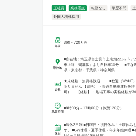
正社員
業務委託
転勤なし
学歴不問
土
外国人積極採用
360～720万円
年収
■所在地：埼玉県富士見市上南畑221-2 └
東上線「鶴瀬駅」より自転車15分 ■主な
勤務地
県・東京都・千葉県・神奈川県
★未経験・無資格歓迎！ ■歓迎（WANT
ありません 【資格】 ・普通自動車運転免許
資格
可） 【経験】 ・足場工事の実務経験が3
は優遇（ブ...
■8時00分～17時00分（休憩120分）
就業時間
■週休2日制 ■日曜日・祝日休み └土曜休み
す。 ■GW休暇・夏季休暇・年末年始休暇 
休日
社6ヶ月経過後10日付与）