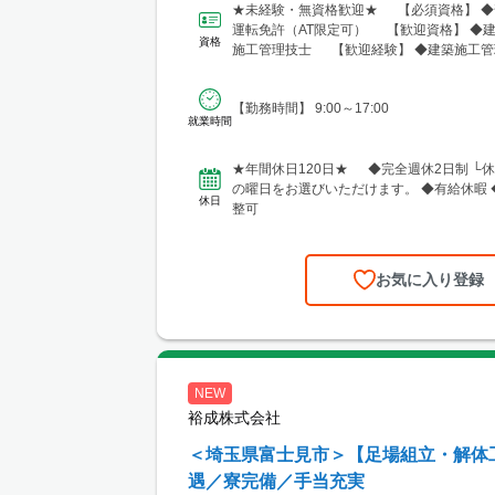
★未経験・無資格歓迎★ 【必須資格】 ◆
運転免許（AT限定可） 【歓迎資格】 ◆建
資格
施工管理技士 【歓迎経験】 ◆建築施工管
験者（工...
【勤務時間】 9:00～17:00
就業時間
★年間休日120日★ ◆完全週休2日制 └
の曜日をお選びいただけます。 ◆有給休暇 
休日
整可
お気に入り登録
NEW
裕成株式会社
＜埼玉県富士見市＞【足場組立・解体
遇／寮完備／手当充実