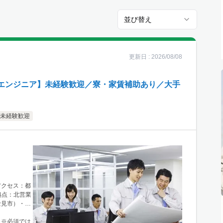
並び替え
更新日 :
2026/08/08
エンジニア】未経験歓迎／寮・家賃補助あり／大手
未経験歓迎
アクセス：都
拠点：北営業
士見市）・北
）※必須では