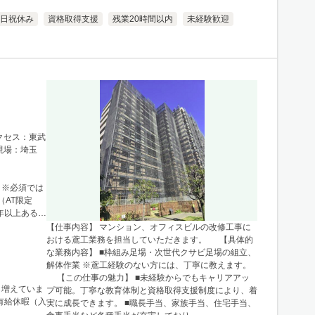
日祝休み
資格取得支援
残業20時間以内
未経験歓迎
アクセス：東武
現場：埼玉
）※必須では
（AT限定
年以上ある方
【仕事内容】 マンション、オフィスビルの改修工事に
おける鳶工業務を担当していただきます。 【具体的
な業務内容】 ■枠組み足場・次世代クサビ足場の組立、
解体作業 ※鳶工経験のない方には、丁寧に教えます。
【この仕事の魅力】 ■未経験からでもキャリアアッ
も増えていま
プ可能。丁寧な教育体制と資格取得支援制度により、着
■有給休暇（入
実に成長できます。 ■職長手当、家族手当、住宅手当、