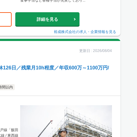
食事手当など各種手当が充実しており...
詳細を見る
裕成株式会社
の求人・企業情報を見る
更新日 :
2026/08/04
6日／残業月10h程度／年収600万～1100万円/
時間以内
江戸線「飯田
線 / 東西線