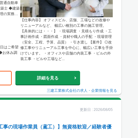
普通自動車
築士 ◆建築
理の実務経
【仕事内容】 オフィスビル、店舗、工場などの改修や
リニューアルなど、 幅広い種別の工事の施工管理。
【具体的には・・・】 ・現場調査 ・見積もり作成 ・工
事計画作成 ・図面作成 ・資材や職人の手配 ・現場管理
（安全、工程、予算、品質） ・引き渡し 【案件】 ◎改
休日はご希望
修工事やリニューアル工事を中心に、幅広い工事を手掛
◆お休み調
けています。 ・オフィスや店舗の内装工事 ・ビルの外
装工事 ・ビルや工場など...
詳細を見る
三建工業株式会社
の求人・企業情報を見る
更新日 :
2026/08/05
工事の現場作業員（鳶工）】無資格歓迎／経験者優