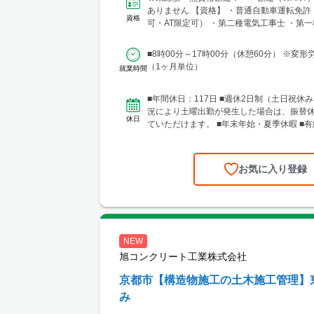
ありません 【資格】 ・普通自動車運転免許
資格
可・AT限定可） ・第二種電気工事士 ・第
士 ■年...
■8時00分～17時00分（休憩60分） ※変
（1ヶ月単位）
就業時間
■年間休日：117日 ■週休2日制（土日祝休み
況により土曜出勤が発生した場合は、振替
休日
ていただけます。 ■年末年始・夏季休暇 ■
社6ヶ月経過...
お気に入り登録
NEW
旭コンクリート工業株式会社
京都市【構造物施工の土木施工管理】
み