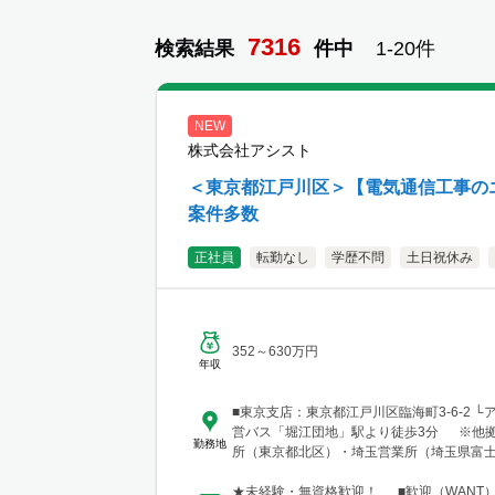
7316
検索結果
件
中
1-
20
件
NEW
株式会社アシスト
＜東京都江戸川区＞【電気通信工事の
案件多数
正社員
転勤なし
学歴不問
土日祝休み
352～630万円
年収
■東京支店：東京都江戸川区臨海町3-6-2 └
営バス「堀江団地」駅より徒歩3分 ※他
勤務地
所（東京都北区）・埼玉営業所（埼玉県富
関東営業所（群馬県太田市下浜田）
★未経験・無資格歓迎！ ■歓迎（WANT