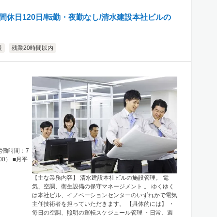
間休日120日/転勤・夜勤なし/清水建設本社ビルの
援
残業20時間以内
定労働時間：7
00） ■月平
【主な業務内容】 清水建設本社ビルの施設管理。 電
気、空調、衛生設備の保守マネージメント 。 ゆくゆく
は本社ビル、イノベーションセンターのいずれかで電気
主任技術者を担っていただきます。 【具体的には】 ・
毎日の空調、照明の運転スケジュール管理 ・日常、週