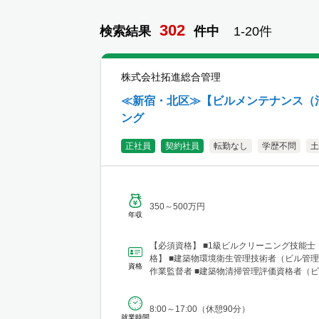
302
検索結果
件
中
1-
20
件
株式会社拓進総合管理
≪新宿・北区≫【ビルメンテナンス（
ング
正社員
契約社員
転勤なし
学歴不問
土
350～500万円
年収
【必須資格】 ■1級ビルクリーニング技能
格】 ■建築物環境衛生管理技術者（ビル管理
資格
作業監督者 ■建築物清掃管理評価資格者（
ング品質イン...
8:00～17:00（休憩90分）
就業時間