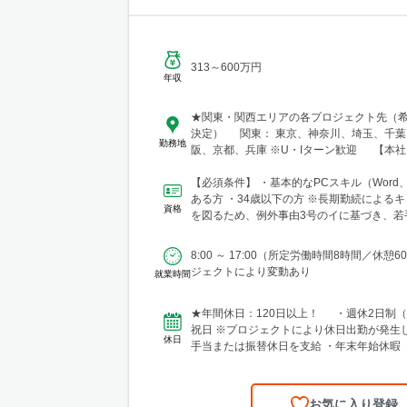
313～600万円
年収
★関東・関西エリアの各プロジェクト先（
決定） 関東： 東京、神奈川、埼玉、千葉 関西： 大
勤務地
阪、京都、兵庫 ※U・Iターン歓迎 【本社】 東京都港
区芝浦三丁目1番1号 田町ステーションタワー
【必須条件】 ・基本的なPCスキル（Word、E
ある方 ・34歳以下の方 ※長期勤続によるキャリア形成
資格
を図るため、例外事由3号のイに基づき、若
育成を目...
8:00 ～ 17:00（所定労働時間8時間／休憩6
ジェクトにより変動あり
就業時間
★年間休日：120日以上！ ・週休2日制
祝日 ※プロジェクトにより休日出勤が発生した場合は、
休日
手当または振替休日を支給 ・年末年始休暇 ・GW休暇
（※配属先...
お気に入り登録