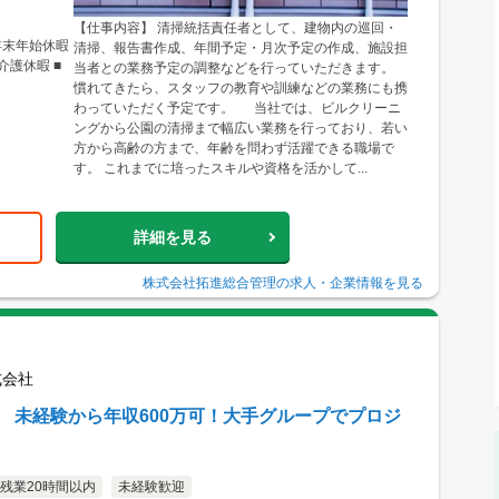
【仕事内容】 清掃統括責任者として、建物内の巡回・
年末年始休暇
清掃、報告書作成、年間予定・月次予定の作成、施設担
介護休暇 ■
当者との業務予定の調整などを行っていただきます。
慣れてきたら、スタッフの教育や訓練などの業務にも携
わっていただく予定です。 当社では、ビルクリーニ
ングから公園の清掃まで幅広い業務を行っており、若い
方から高齢の方まで、年齢を問わず活躍できる職場で
す。 これまでに培ったスキルや資格を活かして...
詳細を見る
株式会社拓進総合管理
の求人・企業情報を見る
式会社
用】 未経験から年収600万可！大手グループでプロジ
残業20時間以内
未経験歓迎