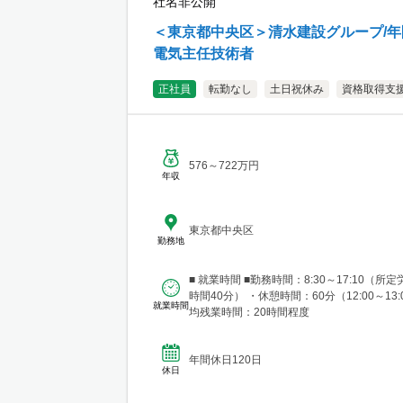
社名非公開
＜東京都中央区＞清水建設グループ/年
電気主任技術者
正社員
転勤なし
土日祝休み
資格取得支
576～722万円
年収
東京都中央区
勤務地
■ 就業時間 ■勤務時間：8:30～17:10（所
時間40分） ・休憩時間：60分（12:00～13:
就業時間
均残業時間：20時間程度
年間休日120日
休日