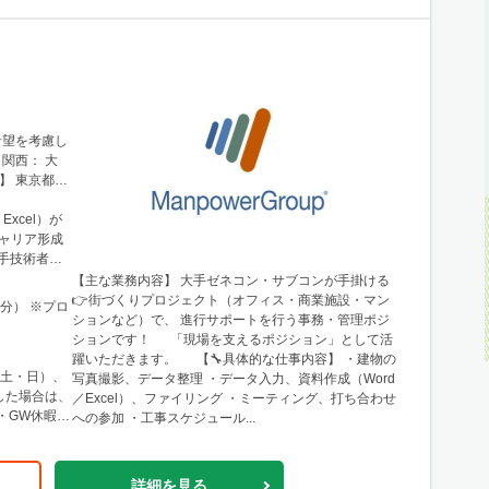
希望を考慮し
N 30階
xcel）が
手技術者の
【主な業務内容】 大手ゼネコン・サブコンが手掛ける
👉街づくりプロジェクト（オフィス・商業施設・マン
0分） ※プロ
ションなど）で、 進行サポートを行う事務・管理ポジ
ションです！ 「現場を支えるポジション」として活
躍いただきます。 【🔧具体的な仕事内容】 ・建物の
（土・日）、
写真撮影、データ整理 ・データ入力、資料作成（Word
／Excel）、ファイリング ・ミーティング、打ち合わせ
への参加 ・工事スケジュール...
詳細を見る