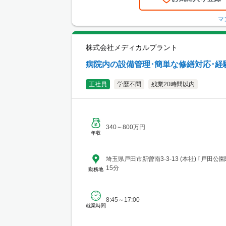
マ
株式会社メディカルプラント
病院内の設備管理･簡単な修繕対応･経
正社員
学歴不問
残業20時間以内
340～800万円
年収
埼玉県戸田市新曽南3-3-13 (本社) ｢戸田公
15分
勤務地
8:45～17:00
就業時間