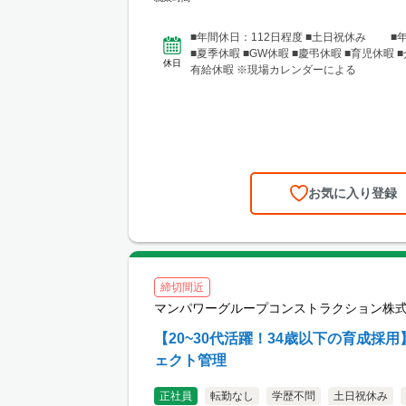
■年間休日：112日程度 ■土日祝休み ■
■夏季休暇 ■GW休暇 ■慶弔休暇 ■育児休暇 ■
休日
有給休暇 ※現場カレンダーによる
お気に入り登録
締切間近
マンパワーグループコンストラクション株
【20~30代活躍！34歳以下の育成採
ェクト管理
正社員
転勤なし
学歴不問
土日祝休み