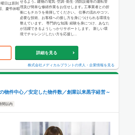
せるよう､ 建物の電気･空調･衛生･消防設備等の運転管
日曜日は原則
理及び簡単な修繕作業をお任せします｡ 工事業者との折
休暇、慶弔休暇
衝にもチカラを発揮してください。 仕事の流れやコツ､
必要な技術、お客様への接し方を身につけられる環境を
整えています。 専門的な知識･経験を身につけ、あなた
が活躍できるようしっかりサポートします。 新しい環
境でチャレンジしたい方を応援し...
詳細を見る
株式会社メディカルプラント
の求人・企業情報を見る
プの物件中心／安定した物件数／創業以来黒字経営～
時間以内