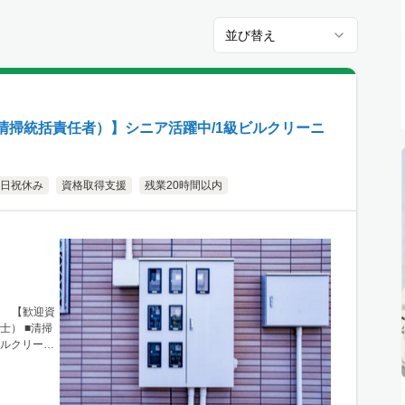
並び替え
清掃統括責任者）】シニア活躍中/1級ビルクリーニ
日祝休み
資格取得支援
残業20時間以内
士 【歓迎資
士） ■清掃
ビルクリーニ