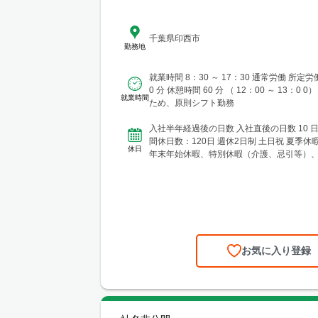
千葉県印西市
勤務地
就業時間 8：30 ～ 17：30 通常労働 所定労働時間 8時間
0 分 休憩時間 60 分 （ 12：00 ～ 13：0 0） 常駐ビルの
就業時間
ため、原則シフト勤務
入社半年経過後の日数 入社直後の日数 10 日 ～
間休日数：120日 週休2日制 土日祝 夏季休暇（3日）、
休日
年末年始休暇、特別休暇（介護、忌引等）、有
お気に入り登録