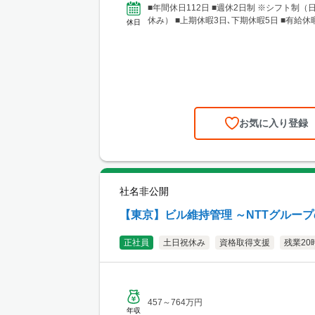
■年間休日112日 ■週休2日制 ※シフト制（
休み） ■上期休暇3日､下期休暇5日 ■有給
休日
お気に入り登録
社名非公開
【東京】ビル維持管理 ～NTTグルー
正社員
土日祝休み
資格取得支援
残業20
457～764万円
年収