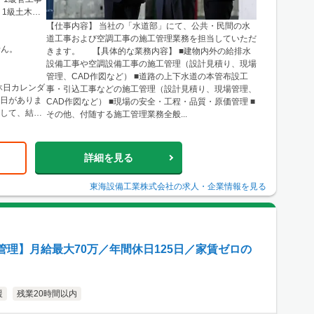
・1級土木施
【仕事内容】 当社の「水道部」にて、公共・民間の水
道工事および空調工事の施工管理業務を担当していただ
せん。
きます。 【具体的な業務内容】 ■建物内外の給排水
設備工事や空調設備工事の施工管理（設計見積り、現場
管理、CAD作図など） ■道路の上下水道の本管布設工
休日カレンダ
事・引込工事などの施工管理（設計見積り、現場管理、
勤日がありま
CAD作図など） ■現場の安全・工程・品質・原価管理 ■
として、結
その他、付随する施工管理業務全般...
詳細を見る
東海設備工業株式会社
の求人・企業情報を見る
理】月給最大70万／年間休日125日／家賃ゼロの
援
残業20時間以内