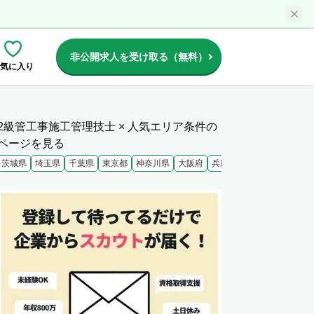
非公開求人を受け取る（無料）
気に入り
2級管工事施工管理技士 × 人気エリア条件の
ページを見る
茨城県
埼玉県
千葉県
東京都
神奈川県
大阪府
兵庫県