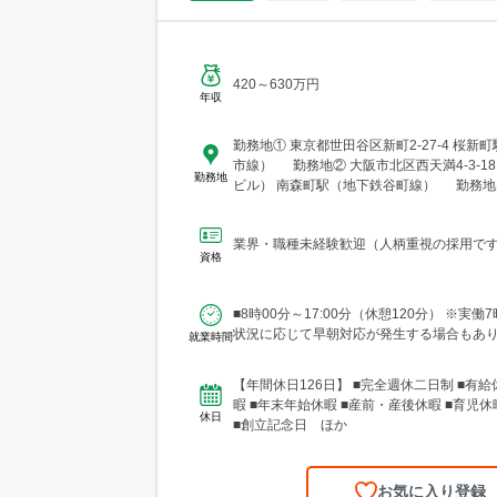
420～630万円
年収
勤務地① 東京都世田谷区新町2-27-4 桜新町駅（田園都
市線） 勤務地② 大阪市北区西天満4-3-18（MF西天満
勤務地
ビル） 南森町駅（地下鉄谷町線） 勤務地
りですが、現場管理業務を行う期間は、勤
センターの現場がある土地の近隣となりま
業界・職種未経験歓迎（人柄重視の採用で
千葉県、大阪府など）。 希望する勤務地は
資格
す。現時点で通勤ができない方も住宅補助
でお気軽にご相談お願いいたします。 ご自宅から通勤が
難しい現場の場合は、現場近隣での借り上
■8時00分～17:00分（休憩120分） ※実働
が可能です。 （物件はご自身で選定いただ
状況に応じて早朝対応が発生する場合もあ
就業時間
法人契約を行います） ※借り上げ住宅は駐
月額最大12万円程度までを想定（社内規定
【年間休日126日】 ■完全週休二日制 ■有給
暇 ■年末年始休暇 ■産前・産後休暇 ■育児休
休日
■創立記念日 ほか
お気に入り登録