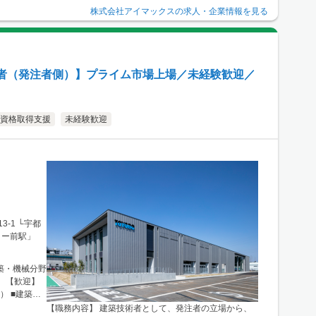
り。 ■関西
株式会社アイマックス
の求人・企業情報を見る
500 大阪駅
大阪梅田
よりアクセス
ほか、東海・
者（発注者側）】プライム市場上場／未経験歓迎／
資格取得支援
未経験歓迎
-1 └宇都
ター前駅」
築・機械分野
 【歓迎】
） ■建築施
【職務内容】 建築技術者として、発注者の立場から、