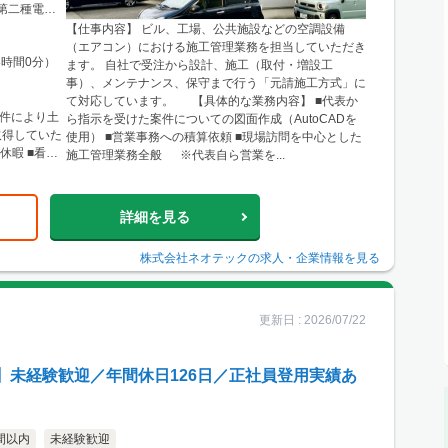
第二種電気
【仕事内容】 ビル、工場、公共施設などの空調設備
（エアコン）における施工管理業務を担当していただき
8時間0分）
ます。 自社で受注から設計、施工（取付・増設工
事）、メンテナンス、保守まで行う「元請施工方式」に
て対応しています。 【具体的な業務内容】 ■代表か
案件により土
ら指示を受けた案件についての図面作成（AutoCADを
取得していた
使用） ■営業事務への積算依頼 ■現場訪問を中心とした
休暇 ■看護
施工管理業務全般 ※代表自ら営業を...
詳細を見る
株式会社ネオテック
の求人・企業情報を見る
更新日 :
2026/07/22
】未経験歓迎／年間休日126日／正社員登用実績あ
間以内
未経験歓迎