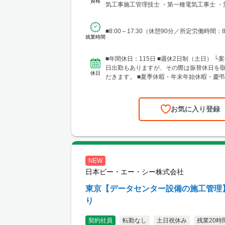
資格
気工事施工管理技士 ・第一種電気工事士 ・
工事士 ・...
■8:00～17:30（休憩90分／所定労働時間：
就業時間
■年間休日：115日 ■週休2日制（土日） └
日出勤もありますが、その際は振替休日を
休日
だきます。 ■夏季休暇・年末年始休暇・慶弔
休暇（取得実...
お気に入り登録
NEW
日本ビー・エー・シー株式会社
東京【データセンター設備の施工管理
り
契約社員
転勤なし
土日祝休み
残業20時