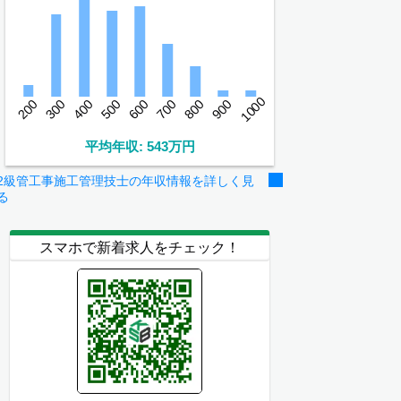
1000
200
300
400
500
600
700
800
900
平均年収: 543万円
2級管工事施工管理技士の年収情報を詳しく見
る
スマホで新着求人をチェック！