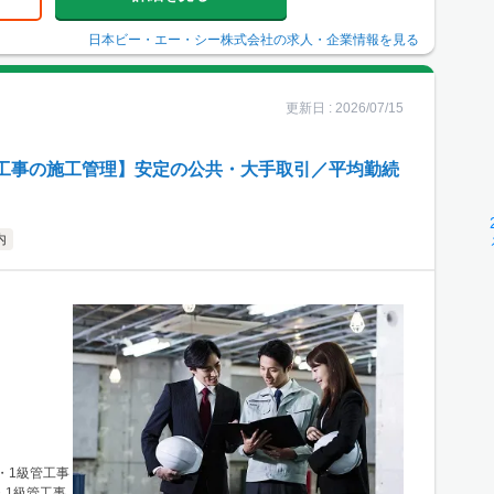
日本ビー・エー・シー株式会社
の求人・企業情報を見る
更新日 :
2026/07/15
工事の施工管理】安定の公共・大手取引／平均勤続
内
・1級管工事
・1級管工事