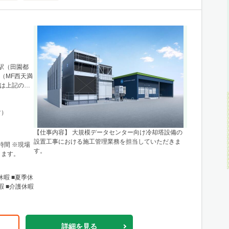
は上記の通
務地がデータ
す（東京都、
す）
相談可能で
が可能ですの
【仕事内容】 大規模データセンター向け冷却塔設備の
げ住宅の利用
設置工事における施工管理業務を担当していただきま
7時間 ※現場
き、会社にて
す。
ります。
車場代込みで
あり）
休暇 ■夏季休
暇 ■介護休暇
詳細を見る