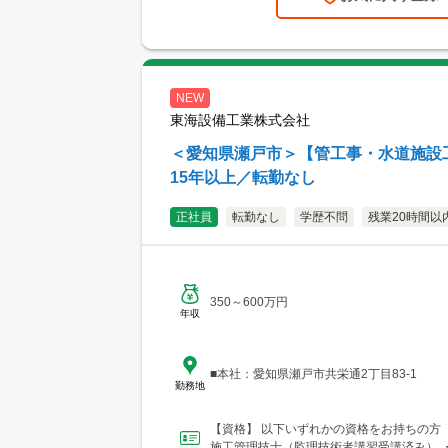
NEW
東海設備工業株式会社
＜愛知県瀬戸市＞【管工事・水道施設
15年以上／転勤なし
正社員
転勤なし
学歴不問
残業20時間以
350～600万円
年収
■本社：愛知県瀬戸市共栄通2丁目83-1
勤務地
【資格】 以下いずれかの資格をお持ちの方 
施工管理技士（監理技術者講習受講済み） 