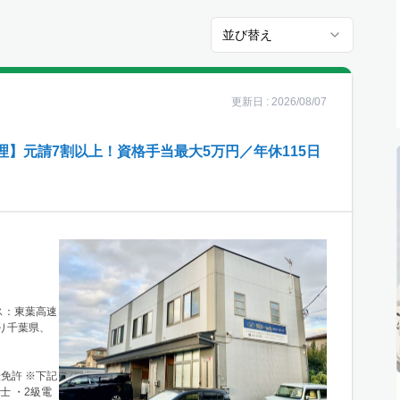
並び替え
更新日 :
2026/08/07
】元請7割以上！資格手当最大5万円／年休115日
セス：東葉高速
り千葉県、
転免許 ※下記
士 ・2級電