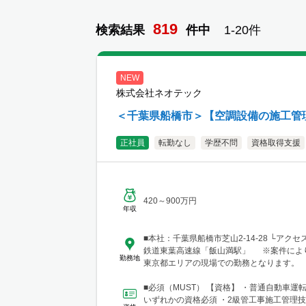
819
検索結果
件
中
1-
20
件
NEW
株式会社ネオテック
＜千葉県船橋市＞【空調設備の施工管理
正社員
転勤なし
学歴不問
資格取得支援
420～900万円
年収
■本社：千葉県船橋市芝山2-14-28 └アク
鉄道東葉高速線「飯山満駅」 ※案件によ
勤務地
東京都エリアの現場での勤務となります。
■必須（MUST） 【資格】 ・普通自動車運
いずれかの資格必須 ・2級管工事施工管理技