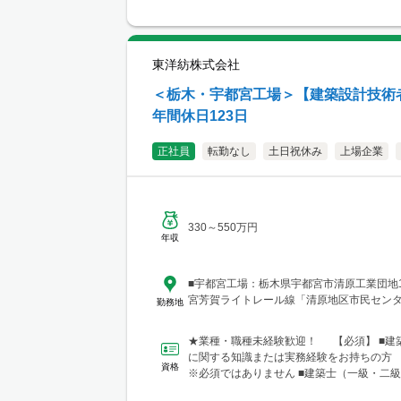
西日本（九州・四国・中国）にも現場あ
支店 大阪事務所 大阪府大阪市北区梅田1-1-3-
前第3ビル5階10号 └アクセス：阪急電鉄「
駅」、御堂筋線「梅田駅」、JR「大阪駅」
東洋紡株式会社
良好 ※関西、近畿圏を中心としたエリアの
北陸エリアにも現場あり。
＜栃木・宇都宮工場＞【建築設計技術
年間休日123日
正社員
転勤なし
土日祝休み
上場企業
330～550万円
年収
■宇都宮工場：栃木県宇都宮市清原工業団地13
宮芳賀ライトレール線「清原地区市民セン
勤務地
★業種・職種未経験歓迎！ 【必須】 ■建
に関する知識または実務経験をお持ちの方
資格
※必須ではありません ■建築士（一級・二級
工管理技士（...