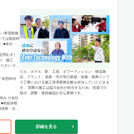
場（希望勤務
いては面談時
 ■本社・関
1 ニュース
新宿駅」から徒
限定問わず）
、栃木・群
計、施工
に関東圏内の
ださい ※経
県仙台市青葉
ビル、ホテル、駅、工場、タワーマンション、物流施
ル4F ※宮
設、プラント、道路・河川等の新築・改修・復興インフ
／休憩60分
形・福島など
ラ工事における施工管理業務全般を担当していただきま
す。 実際の施工は協力会社が担当するため、現場での
0条西3丁目
指示・調整・進捗確認が主な業務です。
北12条駅」徒
休み ※会社
心とした道央
 ■有給休暇
樽・千歳・岩
護休暇・出張
店 神戸営業
階 └アクセ
三宮駅」か
詳細を見る
リアのほか、