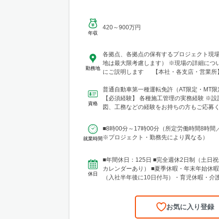
420～900万円
年収
各拠点、各拠点の保有するプロジェクト現
地は最大限考慮します） ※現場の詳細につ
勤務地
にご説明します 【本社・各支店・営業所】
東支店 東京営業所 東京都渋谷区代々木2-23-
テートメナー1055 └アクセス：京王線「
普通自動車第一種運転免許（AT限定・MT
歩5分 ※東京都を中心とした首都圏のほか
【必須経験】 各種施工管理の実務経験 ※設
資格
馬・茨城・埼玉・山梨・千葉・神奈川など
図、工務などの経験をお持ちの方もご応募く
現場あり。 ■関東支店 仙台事務所 宮城
験年数は不問 【土...
区中央1丁目7-4（アーケード内） 宮城商事ビ
■8時00分～17時00分（所定労働時間8時間
城県エリアのほか、青森・岩手・秋田・山
※プロジェクト・勤務先により異なる）
就業時間
に現場あり ■北日本支店 札幌営業所・建設総合技術セ
ンター(CTTC事業部) 北海道札幌市北区北1
13 NKエルムビル1F └アクセス：地下鉄「
■年間休日：125日 ■完全週休2日制（土日祝
歩3分、JR「札幌駅」徒歩9分 ※札幌を中
カレンダーあり） ■夏季休暇・年末年始休暇
休日
圏のほか、道南・道東・道北の各地区（小
（入社半年後に10日付与）・育児休暇・介
見沢・室蘭など）に現場あり。 ■関西支
準備休暇
所 兵庫県神戸市中央区東町122-2 港都ビル8
ス：「三宮・花時計前駅」から徒歩2分、「
お気に入り登録
ら徒歩8分 ※関西、近畿圏を中心としたエ