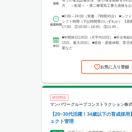
等での電気設備管理、保守/保全経験を3年
資格
方 ＜歓迎＞ ・第二種電気工事士資格をお
受変電設備保守...
■0:00～24:00（実働：7時間45分） ■シ
シフト時間（下記時間帯のいずれか） 【昼勤
就業時間
17:00、②10:00～18:45、③11:45...
■年間休日120日（月平均10日） ■年次有
15日、最大20日） ■産前・産後休暇、育児
休日
業など
お気に入り登録
締切間近
マンパワーグループコンストラクション株
【20~30代活躍！34歳以下の育成採
ェクト管理