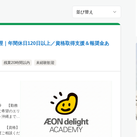
並び替え
理｜年間休日120日以上／資格取得支援＆報奨金あ
残業20時間以内
未経験歓迎
99 【勤務
ご希望のエリ
～沖縄まで、
■東北 └仙
布・西東京 └
方 【資格】
・船橋・市
度ご相談くだ