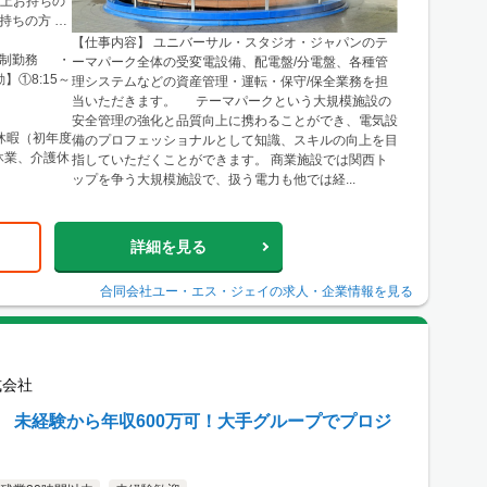
以上お持ちの
持ちの方 ・
【仕事内容】 ユニバーサル・スタジオ・ジャパンのテ
フト制勤務 ・
ーマパーク全体の受変電設備、配電盤/分電盤、各種管
】①8:15～
理システムなどの資産管理・運転・保守/保全業務を担
当いただきます。 テーマパークという大規模施設の
安全管理の強化と品質向上に携わることができ、電気設
給休暇（初年度
備のプロフェッショナルとして知識、スキルの向上を目
休業、介護休
指していただくことができます。 商業施設では関西ト
ップを争う大規模施設で、扱う電力も他では経...
詳細を見る
合同会社ユー・エス・ジェイ
の求人・企業情報を見る
式会社
用】 未経験から年収600万可！大手グループでプロジ