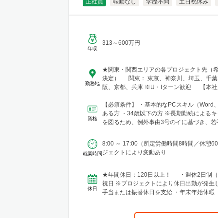
正社員
転勤なし
学歴不問
土日祝休み
313～600万円
年収
★関東・関西エリアの各プロジェクト先（
決定） 関東： 東京、神奈川、埼玉、千葉 関西： 大
勤務地
阪、京都、兵庫 ※U・Iターン歓迎 【本社】 東京都港
区芝浦三丁目1番1号 田町ステーションタワー
【必須条件】 ・基本的なPCスキル（Word、E
ある方 ・34歳以下の方 ※長期勤続によるキャリア形成
資格
を図るため、例外事由3号のイに基づき、若
育成を目...
8:00 ～ 17:00（所定労働時間8時間／休憩6
ジェクトにより変動あり
就業時間
★年間休日：120日以上！ ・週休2日制
祝日 ※プロジェクトにより休日出勤が発生した場合は、
休日
手当または振替休日を支給 ・年末年始休暇 ・GW休暇
（※配属先...