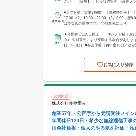
川・柏・浦安・市原 └さいたま・川越・越
さい 【経験】 ・ビル設備管理 ・建物メン
郷・川口 └高崎 └宇都宮・日光 ■東海 └
どの...
井・豊橋・岡崎・長久手・日進・稲沢・清須
■シフト制（実働8時間） 【勤務時間例】 （1
阜・各務原 └津・四日市・桑名・志摩 └静
17:30 （2）13:00～22:00 （3）8:00～翌
就業時間
津・御殿場 ■関西 └大阪市・なんばエリ
は少なめの環境です。 ◎就業先により...
ア・高槻・吹田・茨木・池田・和泉・泉南 
宮・尼崎・姫路・加古川 └京都市・長岡京
★年間休日120日以上！ ■シフト制（月9
津・木津川・城陽・京田辺・福知山・綾部・
み） ※就業先により変動する場合があります
休日
賀・大津・草津・近江八幡・長浜・米原 └
日（年8日） ■有給休暇（初年度10日／法定
宮・田辺 └奈良市・橿原・大和郡山 ■中四
弔休暇...
（安佐南区・南区）・福山 └岡山・倉敷・
お気に入り登録
締切間近
株式会社共伸電波
創業57年・公官庁から元請受注メイ
年間休日120日・希少な無線通信工
用会社負担・個人のやる気を評価・私