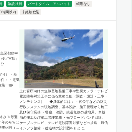
員
嘱託社員
パートタイム・アルバイト
転勤なし
20時間以内
未経験歓迎
市都島区都島中
Ｒ「桜ノ宮駅」
2分
定可） ・基
条件： ・電気
第一種/第
主に官庁向けの無線基地整備工事や監視カメラ・テレビ
電波障害対策工事に係る業務全般（調査・設計・工事・
メンテナンス） ◆具体的には： ・官公庁などの防災
行政システムの現地調査、基本設計、施工管理から施工
及び保守業務 ・警察、消防、鉄道無線の基地局、車載
休み ※毎週
局の施工及び施工管理業務 ・光ブロードバンド回線、
７年のＧＷは
ケーブルテレビ、テレビ電波障害対策などの放送・通信
夏季休暇（６
インフラ整備 ・建造物の設計図をもとに、...