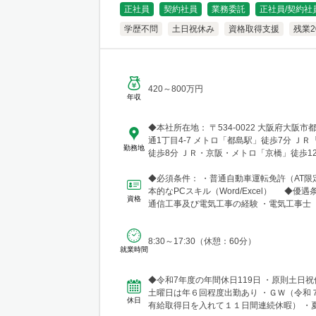
正社員
契約社員
業務委託
正社員/契約社
学歴不問
土日祝休み
資格取得支援
残業
420～800万円
年収
◆本社所在地： 〒534-0022 大阪府大阪
通1丁目4-7 メトロ「都島駅」徒歩7分 Ｊ
勤務地
徒歩8分 ＪＲ・京阪・メトロ「京橋」徒歩1
◆必須条件： ・普通自動車運転免許（AT限
本的なPCスキル（Word/Excel） ◆優遇
資格
通信工事及び電気工事の経験 ・電気工事士（
二...
8:30～17:30（休憩：60分）
就業時間
◆令和7年度の年間休日119日 ・原則土日祝
土曜日は年６回程度出勤あり ・ＧＷ（令和
休日
有給取得日を入れて１１日間連続休暇） ・