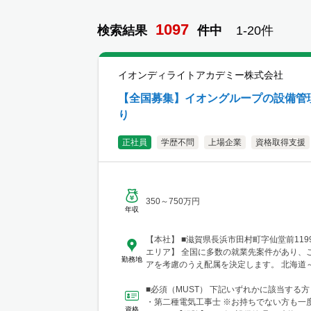
1097
検索結果
件
中
1-
20
件
イオンディライトアカデミー株式会社
【全国募集】イオングループの設備管
り
正社員
学歴不問
上場企業
資格取得支援
350～750万円
年収
【本社】 ■滋賀県長浜市田村町字仙堂前11
エリア】 全国に多数の就業先案件があり、
勤務地
アを考慮のうえ配属を決定します。 北海道
幅広いエリアで勤務可能です。 ■北海道 
台市 ■関東 └東京23区 └町田・立川・調
■必須（MUST） 下記いずれかに該当する
横浜・川崎・相模原・海老名・厚木 └千葉
・第二種電気工事士 ※お持ちでない方も一
資格