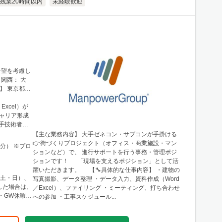
残業20時間以内
未経験歓迎
希望を考慮し
N 30階
xcel）が
手技術者の
【主な業務内容】 大手ゼネコン・サブコンが手掛ける
👉街づくりプロジェクト（オフィス・商業施設・マン
0分） ※プロ
ションなど）で、 進行サポートを行う事務・管理ポジ
ションです！ 「現場を支えるポジション」として活
躍いただきます。 【🔧具体的な仕事内容】 ・建物の
（土・日）、
写真撮影、データ整理 ・データ入力、資料作成（Word
／Excel）、ファイリング ・ミーティング、打ち合わせ
への参加 ・工事スケジュール...