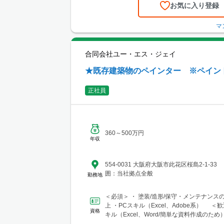
お気に入り登録
マ
合同会社ユー・エス・ジェイ
★既存建築物のペインター ※ペイン
正社員
360～500万円
年収
554-0031 大阪府大阪市此花区桜島2-1-33 変更の範
囲：当社拠点全般
勤務地
＜必須＞ ・ 塗装/造形/保守・メンテナンス
上 ・PCスキル（Excel、Adobe系） ＜歓
資格
キル（Excel、Word/簡単な資料作成のため）.