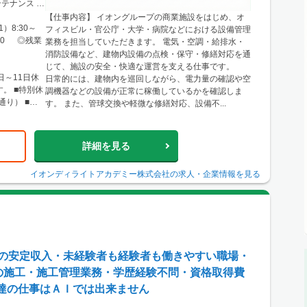
谷・久喜・三
テナンス な
名古屋・春日
【仕事内容】 イオングループの商業施設をはじめ、オ
・小牧 └岐
）8:30～
フィスビル・官公庁・大学・病院などにおける設備管理
岡・浜松・沼
8:00 ◎残業
業務を担当していただきます。 電気・空調・給排水・
ア・梅田エリ
消防設備など、建物内設備の点検・保守・修繕対応を通
└神戸市・西
じて、施設の安全・快適な運営を支える仕事です。
・舞鶴・木
日～11日休
日常的には、建物内を巡回しながら、電力量の確認や空
八幡 └滋
。 ■特別休
調機器などの設備が正常に稼働しているかを確認しま
和歌山・新
通り） ■慶
す。 また、管球交換や軽微な修繕対応、設備不...
国 └広島市
津山
詳細を見る
イオンディライトアカデミー株式会社
の求人・企業情報を見る
ンの安定収入・未経験者も経験者も働きやすい職場・
事の施工・施工管理業務・学歴経験不問・資格取得費
達の仕事はＡＩでは出来ません