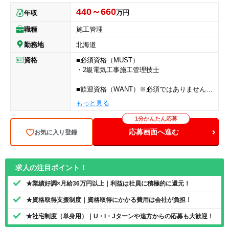
440～660
万円
年収
職種
施工管理
勤務地
北海道
資格
■必須資格（MUST）
・2級電気工事施工管理技士
■歓迎資格（WANT）※必須ではありません
・1級電気工事施工管理技士
もっと見る
・普通自動車運転免許（AT限定可）
1分かんたん応募
応募画面へ進む
お気に入り登録
求人の注目ポイント！
★業績好調×月給36万円以上｜利益は社員に積極的に還元！
★資格取得支援制度｜資格取得にかかる費用は会社が負担！
★社宅制度（単身用）｜U・I・Jターンや遠方からの応募も大歓迎！