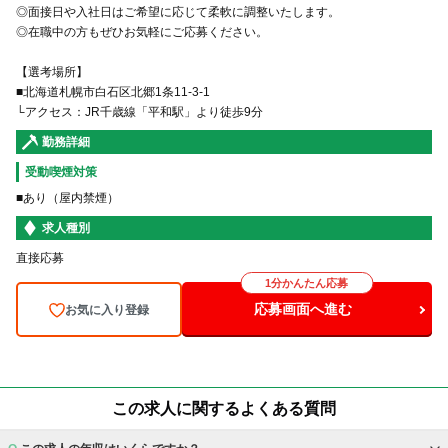
◎面接日や入社日はご希望に応じて柔軟に調整いたします。
◎在職中の⽅もぜひお気軽にご応募ください。
【選考場所】
■北海道札幌市白石区北郷1条11-3-1
└アクセス：JR千歳線「平和駅」より徒歩9分
勤務詳細
受動喫煙対策
■あり（屋内禁煙）
求人種別
直接応募
1分かんたん応募
応募画面へ進む
お気に入り登録
この求人に関するよくある質問