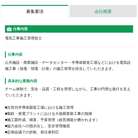
募集要項
会社概要
仕事内容
電気工事施工管理技士
仕事内容
公共施設・商業施設・データセンター・半導体製造工場などにおける電気設
備工事（強電・弱電・計装）の施工管理を担当していただきます。
具体的な業務内容
チーム体制で、安全・品質・工程を管理しながら、工事の円滑な進行を支え
ていただきます。
■次世代半導体製造工場における施工管理
■製鉄・発電プラントにおける大規模更新工事の指揮
■施工図作成、積算、予算管理（経営感覚が磨かれます）
■協力会社への指示出し、安全管理徹底
■定例会議での折衝、発注者対応