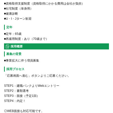
■資格取得支援制度（資格取得にかかる費用は会社が負担）
■社宅制度（単身用）
■健康診断
定年
■定年：65歳
■再雇用制度：あり（70歳まで）
採用概要
募集の背景
■事業拡大に伴う増員募集
採用プロセス
「応募画面へ進む」ボタンよりご応募ください。
STEP1：建職バンクよりWebエントリー
STEP2：書類選考
STEP3：面接（予定1回）
STEP4：内定！
◎WEB面接も対応可能です。