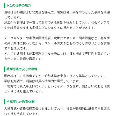
✨この仕事の魅力
当社は首都圏および北海道を拠点に、電気設備工事を中心とした事業を展開
しています。
施工から管理まで一貫して対応できる体制を強みとしており、社会インフラ
や先端産業を支える多様なプロジェクトに携わることができます。
データセンターや半導体関連施設、次世代エネルギー関連設備など、将来性
の高い案件に携わりながら、スケールの大きなものづくりのやりがいを実感
できる環境です。
どこでも通用する施工管理スキルを身につけ、腰を据えて専門性を高めてい
きたい方に最適な職場です。
💰厚待遇で安心の環境
勤務地は主に北海道ですが、給与水準は東京エリアを基準としています。
業績も好調で、利益は社員へ積極的に還元しています。
「地方では収入を上げにくい」というイメージを覆す、働きがいのある環境
づくりに取り組んでいます。
🌱充実した教育体制
人材育成や資格取得支援にも注力しており、社員が長期的に成長できる環境
づくりを推進しています。