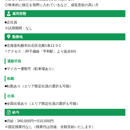
◎将来的に独立を視野に入れているなど、成長意欲の高い方
雇用形態
■正社員
※試用期間：なし
勤務地
■北海道札幌市白石区北郷1条11-3-1
└アクセス：JR千歳線「平和駅」より徒歩9分
通勤手段
転勤
■転勤あり（エリア限定社員の選択も可能）
出張
■全国出張あり（エリア限定社員の選択も可能）
給与
■月給：360,000円〜510,000円
※固定残業代なし（残業代は別途、全額支給いたします）