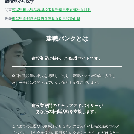
勤務地から探す
関東
茨城県
栃木県
群馬県
埼玉県
千葉県
東京都
神奈川県
近畿
滋賀県
京都府
大阪府
兵庫県
奈良県
和歌山県
建職バンクとは
建設業界に特化した転職サイトです。
全国の建設業の求人を掲載しており、建職バンクが独自に入手し
た、一般には公開されていない案件も多数ございます。
建設業専門のキャリアアドバイザーが
あなたの転職活動を支援します。
これまでの経歴や人柄を活かせる求人のご紹介や転職の進め方のア
ドバイス、また企業様との雇用条件の交渉をさせていただけるケー