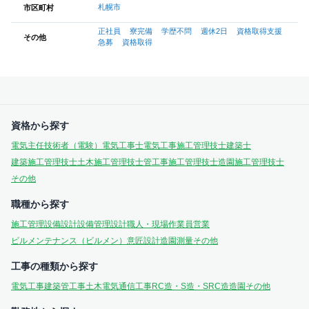
札幌市
市区町村
正社員
寮完備
学歴不問
週休2日
資格取得支援
その他
急募
資格取得
資格から探す
電気主任技術者（電験）
電気工事士
電気工事施工管理技士
建築士
建築施工管理技士
土木施工管理技士
管工事施工管理技士
造園施工管理技士
その他
職種から探す
施工管理
設備設計
設備管理
設計
職人・現場作業員
営業
ビルメンテナンス（ビルメン）
意匠設計
造園
測量
その他
工事の種類から探す
電気工事
建築
管工事
土木
電気通信工事
RC造・S造・SRC造
造園
その他