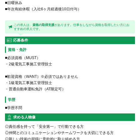
■日曜休み
■年次有給休暇（入社6ヶ月経過後10日付与）
この求人は、
資格の取得支援
があります。仕事をしながら資格を取得したい方にお
すすめの求人です。
応募条件
資格・免許
■必須資格（MUST）
・2級電気工事施工管理技士
■歓迎資格（WANT）※必須ではありません
・1級電気工事施工管理技士
・普通自動車運転免許（AT限定可）
学歴
■学歴不問
求める人物像
◎責任感を持って「安全第一」で行動できる方
◎仲間とのコミュニケーションやチームワークを大切にできる方
◎新しい技術の習得に意欲的に取り組める方