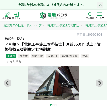
令和8年熊本地震により被災された皆さまへ
メニュー
会員登録
ログイン
求人検索
建設業界の転職・求人 トップ
1級電気工事施工管理技士
1級電気工事施工
更新日 :
2026/08/03
株式会社IXAS
＜札幌＞【電気工事施工管理技士】月給36万円以上／資
格取得支援制度／社宅制度
正社員
寮完備
学歴不問
週休2日
資格取得支援
急募
もっと見る
資格取得