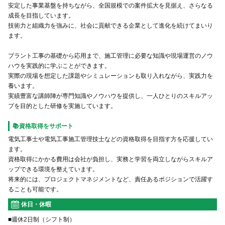
安定した事業基盤を持ちながら、全国規模での案件拡大を見据え、さらなる
成長を目指しています。
技術力と組織力を強みに、社会に貢献できる企業として進化を続けてまいり
ます。
プラント工事の基礎から応用まで、施工管理に必要な知識や現場運営のノウ
ハウを実践的に学ぶことができます。
実際の現場を想定した課題やシミュレーションも取り入れながら、実践力を
養います。
実績豊富な講師陣が専門知識やノウハウを提供し、一人ひとりのスキルアッ
プを目的とした研修を実施しています。
📚資格取得をサポート
電気工事士や電気工事施工管理技士などの資格取得を目指す方を応援してい
ます。
資格取得にかかる費用は会社が負担し、実務と学習を両立しながらスキルア
ップできる環境を整えています。
将来的には、プロジェクトマネジメントなど、責任あるポジションで活躍す
ることも可能です。
休日・休暇
■週休2日制（シフト制）