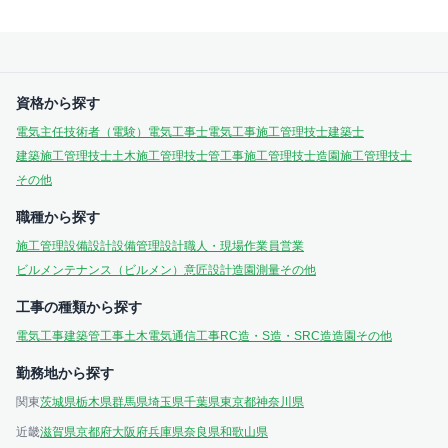
資格から探す
電気主任技術者（電験）
電気工事士
電気工事施工管理技士
建築士
建築施工管理技士
土木施工管理技士
管工事施工管理技士
造園施工管理技士
その他
職種から探す
施工管理
設備設計
設備管理
設計
職人・現場作業員
営業
ビルメンテナンス（ビルメン）
意匠設計
造園
測量
その他
工事の種類から探す
電気工事
建築
管工事
土木
電気通信工事
RC造・S造・SRC造
造園
その他
勤務地から探す
関東
茨城県
栃木県
群馬県
埼玉県
千葉県
東京都
神奈川県
近畿
滋賀県
京都府
大阪府
兵庫県
奈良県
和歌山県