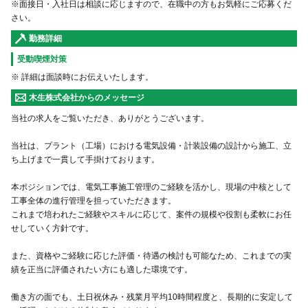
※面接日・入社日は相談に応じますので、在職中の方もお気軽にご応募くだ
さい。
勤務詳細
受動喫煙対策
※ 詳細は面談時にお伝えいたします。
木生株式会社からのメッセージ
当社の求人をご覧いただき、ありがとうございます。
当社は、プラント（工場）における電気設備・計装設備の設計から施工、立
ち上げまで一貫して手掛けております。
本ポジションでは、電気工事施工管理のご経験を活かし、現場の中核として
工事全体の進行管理を担っていただきます。
これまで培われたご経験やスキルに応じて、案件の規模や役割も柔軟にお任
せしていく方針です。
また、資格やご経験に応じた評価・待遇の検討も可能なため、これまでの実
績を正当に評価されたい方にも適した環境です。
働き方の面でも、土日祝休み・残業月平均10時間程度と、長期的に安定して