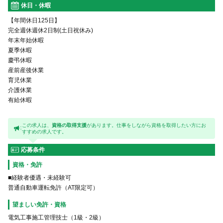
休日・休暇
【年間休日125日】
完全週休週休2日制(土日祝休み)
年末年始休暇
夏季休暇
慶弔休暇
産前産後休業
育児休業
介護休業
有給休暇
この求人は、
資格の取得支援
があります。仕事をしながら資格を取得したい方にお
すすめの求人です。
応募条件
資格・免許
■経験者優遇・未経験可
普通自動車運転免許（AT限定可）
望ましい免許・資格
電気工事施工管理技士（1級・2級）