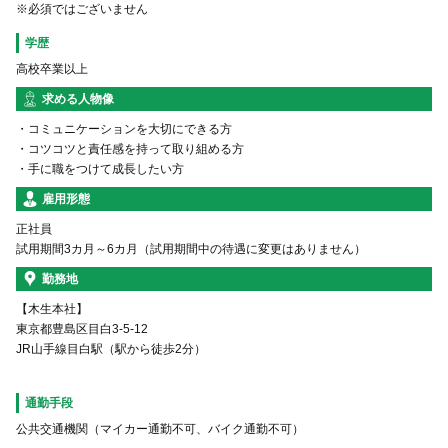
※必須ではございません
学歴
高校卒業以上
求める人物像
・コミュニケーションを大切にできる方
・コツコツと責任感を持って取り組める方
・手に職をつけて成長したい方
雇用形態
正社員
試用期間3カ月～6カ月（試用期間中の待遇に変更はありません）
勤務地
【木生本社】
東京都豊島区目白3-5-12
JR山手線目白駅（駅から徒歩2分）
通勤手段
公共交通機関（マイカー通勤不可、バイク通勤不可）