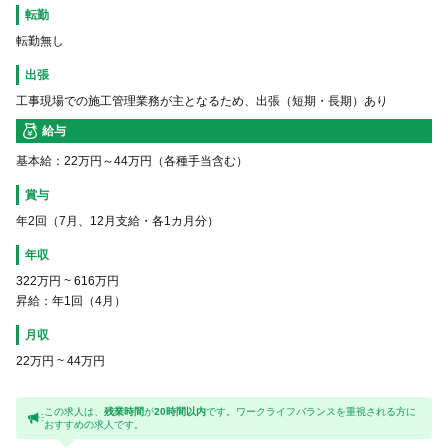
転勤
転勤無し
出張
工事現場での施工管理業務が主となるため、出張（短期・長期）あり
給与
基本給：22万円～44万円（各種手当含む）
賞与
年2回（7月、12月支給・各1カ月分）
年収
322万円
~
616万円
昇給：年1回（4月）
月収
22万円
~
44万円
この求人は、
残業時間
が
20時間以内
です。ワークライフバランスを重視される方に
おすすめの求人です。