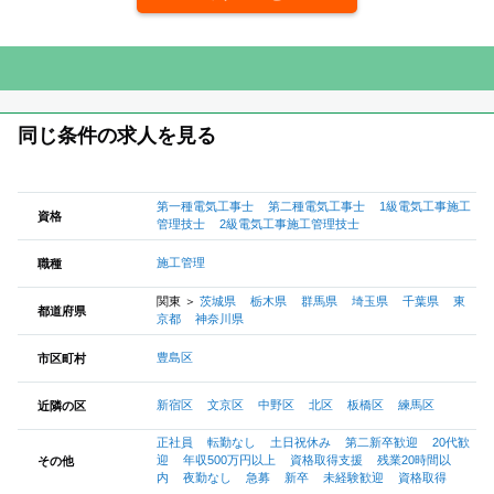
同じ条件の求人を見る
第一種電気工事士
第二種電気工事士
1級電気工事施工
資格
管理技士
2級電気工事施工管理技士
施工管理
職種
関東
＞
茨城県
栃木県
群馬県
埼玉県
千葉県
東
都道府県
京都
神奈川県
豊島区
市区町村
新宿区
文京区
中野区
北区
板橋区
練馬区
近隣の区
正社員
転勤なし
土日祝休み
第二新卒歓迎
20代歓
迎
年収500万円以上
資格取得支援
残業20時間以
その他
内
夜勤なし
急募
新卒
未経験歓迎
資格取得