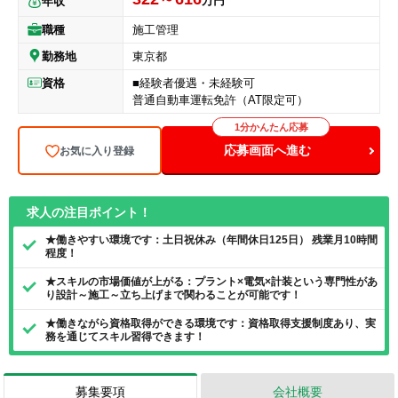
万円
年収
職種
施工管理
勤務地
東京都
資格
■経験者優遇・未経験可
普通自動車運転免許（AT限定可）
1分かんたん応募
応募画面へ進む
お気に入り登録
求人の注目ポイント！
★働きやすい環境です：土日祝休み（年間休日125日） 残業月10時間
程度！
★スキルの市場価値が上がる：プラント×電気×計装という専門性があ
り設計～施工～立ち上げまで関わることが可能です！
★働きながら資格取得ができる環境です：資格取得支援制度あり、実
務を通じてスキル習得できます！
募集要項
会社概要