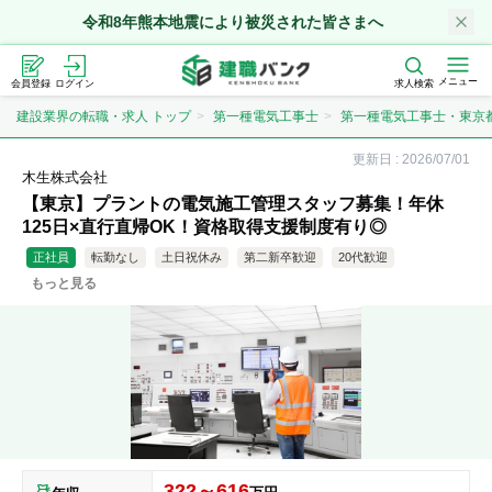
令和8年熊本地震により被災された皆さまへ
メニュー
会員登録
ログイン
求人検索
建設業界の転職・求人 トップ
第一種電気工事士
第一種電気工事士・東京
更新日 :
2026/07/01
木生株式会社
【東京】プラントの電気施工管理スタッフ募集！年休
125日×直行直帰OK！資格取得支援制度有り◎
正社員
転勤なし
土日祝休み
第二新卒歓迎
20代歓迎
もっと見る
年収500万円以上
資格取得支援
残業20時間以内
夜勤なし
急募
新卒
未経験歓迎
資格取得
322～616