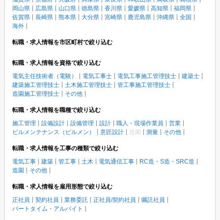
岡山県
広島県
山口県
徳島県
香川県
愛媛県
高知県
福岡県
佐賀県
長崎県
熊本県
大分県
宮崎県
鹿児島県
沖縄県
全国
海外
転職・求人情報を市区町村で絞り込む
転職・求人情報を資格で絞り込む
電気主任技術者（電験）
電気工事士
電気工事施工管理技士
建築士
建築施工管理技士
土木施工管理技士
管工事施工管理技士
造園施工管理技士
その他
転職・求人情報を職種で絞り込む
施工管理
設備設計
設備管理
設計
職人・現場作業員
営業
ビルメンテナンス（ビルメン）
意匠設計
造園
測量
その他
転職・求人情報を工事の種類で絞り込む
電気工事
建築
管工事
土木
電気通信工事
RC造・S造・SRC造
造園
その他
転職・求人情報を雇用形態で絞り込む
正社員
契約社員
業務委託
正社員/契約社員
嘱託社員
パートタイム・アルバイト