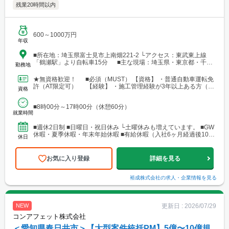
残業20時間以内
600～1000万円
年収
■所在地：埼玉県富士見市上南畑221-2 └アクセス：東武東上線
「鶴瀬駅」より自転車15分 ■主な現場：埼玉県・東京都・千葉
勤務地
県・神奈川県
★無資格歓迎！ ■必須（MUST） 【資格】 ・普通自動車運転免
許（AT限定可） 【経験】 ・施工管理経験が3年以上ある方（ブ
資格
ランクOK）
■8時00分～17時00分（休憩60分）
就業時間
■週休2日制 ■日曜日・祝日休み └土曜休みも増えています。 ■GW
休暇・夏季休暇・年末年始休暇 ■有給休暇（入社6ヶ月経過後10日
休日
付与）
お気に入り登録
詳細を見る
裕成株式会社
の求人・企業情報を見る
更新日 :
2026/07/29
NEW
コンアフェット株式会社
＜愛知県春日井市＞【大型案件統括PM】5億〜10億規