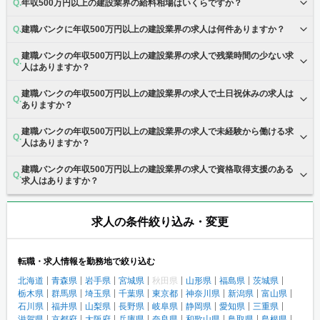
年収500万円以上の建設業界の給料相場はいくらですか？
建職バンクに年収500万円以上の建設業界の求人は何件ありますか？
建職バンクの年収500万円以上の建設業界の求人で残業時間の少ない求
人はありますか？
建職バンクの年収500万円以上の建設業界の求人で土日祝休みの求人は
ありますか？
建職バンクの年収500万円以上の建設業界の求人で未経験から働ける求
人はありますか？
建職バンクの年収500万円以上の建設業界の求人で資格取得支援のある
求人はありますか？
求人の条件絞り込み・変更
転職・求人情報を勤務地で絞り込む
北海道
青森県
岩手県
宮城県
秋田県
山形県
福島県
茨城県
栃木県
群馬県
埼玉県
千葉県
東京都
神奈川県
新潟県
富山県
石川県
福井県
山梨県
長野県
岐阜県
静岡県
愛知県
三重県
滋賀県
京都府
大阪府
兵庫県
奈良県
和歌山県
鳥取県
島根県