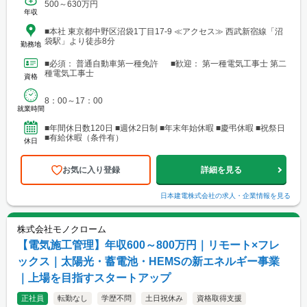
500～630万円
年収
■本社 東京都中野区沼袋1丁目17-9 ≪アクセス≫ 西武新宿線「沼
袋駅」より徒歩8分
勤務地
■必須： 普通自動車第一種免許 ■歓迎： 第一種電気工事士 第二
種電気工事士
資格
8：00～17：00
就業時間
■年間休日数120日 ■週休2日制 ■年末年始休暇 ■慶弔休暇 ■祝祭日
■有給休暇（条件有）
休日
お気に入り登録
詳細を見る
日本建電株式会社
の求人・企業情報を見る
株式会社モノクローム
【電気施工管理】年収600～800万円｜リモート×フレ
ックス｜太陽光・蓄電池・HEMSの新エネルギー事業
｜上場を目指すスタートアップ
正社員
転勤なし
学歴不問
土日祝休み
資格取得支援