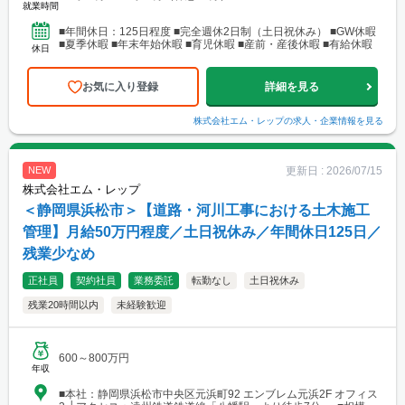
就業時間
■年間休日：125日程度 ■完全週休2日制（土日祝休み） ■GW休暇
■夏季休暇 ■年末年始休暇 ■育児休暇 ■産前・産後休暇 ■有給休暇
休日
お気に入り登録
詳細を見る
株式会社エム・レップ
の求人・企業情報を見る
更新日 :
2026/07/15
NEW
株式会社エム・レップ
＜静岡県浜松市＞【道路・河川工事における土木施工
管理】月給50万円程度／土日祝休み／年間休日125日／
残業少なめ
正社員
契約社員
業務委託
転勤なし
土日祝休み
残業20時間以内
未経験歓迎
600～800万円
年収
■本社：静岡県浜松市中央区元浜町92 エンブレム元浜2F オフィス