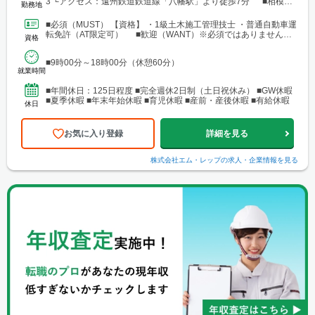
3 └アクセス：遠州鉄道鉄道線「八幡駅」より徒歩7分 ■相模原
勤務地
支店：神奈川県相模原市中央区田名 └アクセス：京王相模原線
「橋本駅」よりバス25分
■必須（MUST） 【資格】 ・1級土木施工管理技士 ・普通自動車運
転免許（AT限定可） ■歓迎（WANT）※必須ではありません
資格
【資格】 ・不動産業界または建設業界に関...
■9時00分～18時00分（休憩60分）
就業時間
■年間休日：125日程度 ■完全週休2日制（土日祝休み） ■GW休暇
■夏季休暇 ■年末年始休暇 ■育児休暇 ■産前・産後休暇 ■有給休暇
休日
お気に入り登録
詳細を見る
株式会社エム・レップ
の求人・企業情報を見る