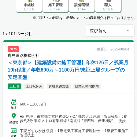
未経験
施工管理
設備管理
職人
はこちら
はこちら
はこちら
はこちら
※「職人への転職をご希望の方」への職業紹介は行っておりません。
並び替え
1
/
101
ページ目
更新日 :
2026/08/04
NEW
鹿島道路株式会社
＜東京都＞【建築設備の施工管理】年休126日／残業月
10h程度／年収600万～1100万円/東証上場グループの
安定基盤
正社員
土日祝休み
資格取得支援
残業20時間以内
600～1100万円
年収
■所在地：東京都文京区後楽1-7-27 都営大江戸線「飯田橋駅」: 徒
歩約3分 東京メトロ有楽町線 / 南北線 / 東西線「飯田橋駅」: 徒歩約
勤務地
6〜8分 JR中央・総武緩行線「飯田橋駅」: 徒歩約7〜8分
下記どちらかは必須 ・1級電気工事施工管理技士 ・1級管工事施工
管理技士
資格