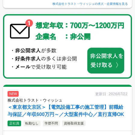
株式会社トラスト・ウィッシュ
の求人・企業情報を見る
更新日 :
2026/07/22
NEW
株式会社トラスト・ウィッシュ
＜東京都文京区＞【電気設備工事の施工管理】前職給
与保証／年収600万円～／大型案件中心／直行直帰OK
正社員
転勤なし
学歴不問
資格取得支援