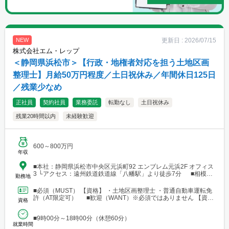
更新日 :
2026/07/15
NEW
株式会社エム・レップ
＜静岡県浜松市＞【行政・地権者対応を担う土地区画
整理士】月給50万円程度／土日祝休み／年間休日125日
／残業少なめ
正社員
契約社員
業務委託
転勤なし
土日祝休み
残業20時間以内
未経験歓迎
600～800万円
年収
■本社：静岡県浜松市中央区元浜町92 エンブレム元浜2F オフィス
3 └アクセス：遠州鉄道鉄道線「八幡駅」より徒歩7分 ■相模原
勤務地
支店：神奈川県相模原市中央区田名 └アクセス：京王相模原線
「橋本駅」よりバス25分
■必須（MUST） 【資格】 ・土地区画整理士 ・普通自動車運転免
許（AT限定可） ■歓迎（WANT）※必須ではありません 【資
資格
格】 ・不動産業界または建設業界に関連する...
■9時00分～18時00分（休憩60分）
就業時間