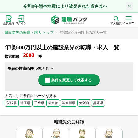
令和8年熊本地震により被災された皆さまへ
メニュー
会員登録
ログイン
求人検索
建設業界の転職・求人 トップ
年収500万円以上の求人一覧
年収500万円以上の建設業界の転職・求人一覧
2008
検索結果
件
現在の検索条件:
500万円〜
条件を変更して検索する
人気エリア条件のページを見る
茨城県
埼玉県
千葉県
東京都
神奈川県
大阪府
兵庫県
転職先のご相談