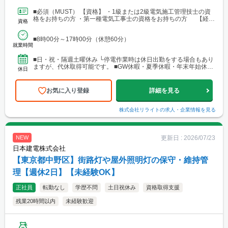
きたい方、U・Iターンを検討中の方も歓迎します。
■必須（MUST） 【資格】 ・1級または2級電気施工管理技士の資
格をお持ちの方 ・第一種電気工事士の資格をお持ちの方 【経
資格
験】 ・現場での電気施工経験5年以上 ■歓...
■8時00分～17時00分（休憩60分）
就業時間
■日・祝・隔週土曜休み └停電作業時は休日出勤をする場合もあり
ますが、代休取得可能です。 ■GW休暇・夏季休暇・年末年始休暇
休日
■有給休暇（平均14.6日、最多25日取得実績あり）
お気に入り登録
詳細を見る
株式会社リライト
の求人・企業情報を見る
更新日 :
2026/07/23
NEW
日本建電株式会社
【東京都中野区】街路灯や屋外照明灯の保守・維持管
理【週休2日】【未経験OK】
正社員
転勤なし
学歴不問
土日祝休み
資格取得支援
残業20時間以内
未経験歓迎