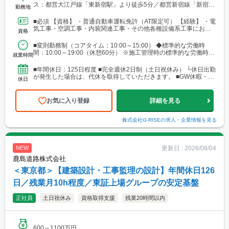
ス：都営大江戸線「東新宿駅」より徒歩5分／都営新宿線「新宿三
勤務地
丁目駅」より徒歩8分
■必須 【資格】 ・普通自動車運転免許（AT限定可） 【経験】 ・電
気工事・空調工事・内装関連工事・その他各種設備系工事におけ
資格
る、工事現場での作業・管理・指導などの経験があ...
■変則勤務制（コアタイム：10:00～15:00） ◆標準的な労働時
間：10:00～19:00（休憩60分） ※施工管理時の標準的な労働時
就業時間
間：9:00～18:00（休憩1時間...
■年間休日：125日程度 ■完全週休2日制（土日祝休み） └休日出勤
が発生した場合は、代休を取得していただきます。 ■GW休暇・夏
休日
季休暇・年末年始休暇・慶弔休暇 ■有給休暇（...
お気に入り登録
詳細を見る
株式会社G-RISE
の求人・企業情報を見る
更新日 :
2026/08/04
NEW
鹿島道路株式会社
＜東京都＞【建築設計・工事監理の設計】年間休日126
日／残業月10h程度／東証上場グループの安定基盤
正社員
土日祝休み
資格取得支援
残業20時間以内
600～1100万円