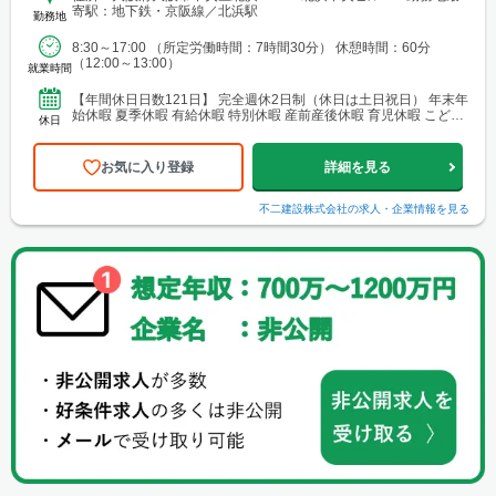
寄駅：地下鉄・京阪線／北浜駅
勤務地
8:30～17:00 （所定労働時間：7時間30分） 休憩時間：60分
（12:00～13:00）
就業時間
【年間休日日数121日】 完全週休2日制（休日は土日祝日） 年末年
始休暇 夏季休暇 有給休暇 特別休暇 産前産後休暇 育児休暇 こども
休日
休暇 慶弔休暇ほか ※休日出勤した場合は...
お気に入り登録
詳細を見る
不二建設株式会社
の求人・企業情報を見る