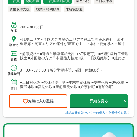
正社員
契約社員
正社員/契約社員
学歴不問
土日祝休み
資格取得支援
残業20時間以内
未経験歓迎
780～960万円
年収
<現場エリア> 全国のご希望のエリアで施工管理をお任せします！
※東海・関東エリアの案件が豊富です <本社>愛知県名古屋市中
勤務地
村区名駅4-14-8 名駅あさひビル2F ※本社所在地のため就業先では
ありません <最寄駅>名古屋駅より徒歩10分
<必須資格> ■普通自動車運転免許（AT限定可） ■各種1級施工管理
技士 ■外国籍の方は日本語能力検定1級 【歓迎経験】 ■建築はも
資格
ちろん、設備や電気など業種問わず建築関...
8：00〜17：00（所定労働時間8時間・休憩60分）
就業時間
■土日祝休み ■代休取得可能 ■年末年始休暇 ■夏季休暇 ■GW休暇 ■
慶弔休暇 ■育児休暇 ■産前産後休暇 ■介護休暇 ■有給休暇
休日
お気に入り登録
詳細を見る
株式会社京栄センター
の求人・企業情報を見る