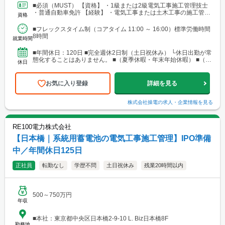
■必須（MUST） 【資格】 ・1級または2級電気工事施工管理技士
・普通自動車免許 【経験】 ・電気工事または土木工事の施工管
資格
理、設計、あるいはPM/ディレクションの実務...
■フレックスタイム制（コアタイム 11:00 ～ 16:00）標準労働時間
8時間
就業時間
■年間休日：120日 ■完全週休2日制（土日祝休み） └休日出勤が常
態化することはありません。 ■（夏季休暇・年末年始休暇） ■（有
休日
給休暇・産前産後、育児、介護休業など）
お気に入り登録
詳細を見る
株式会社操電
の求人・企業情報を見る
RE100電力株式会社
【日本橋｜系統用蓄電池の電気工事施工管理】IPO準備
中／年間休日125日
正社員
転勤なし
学歴不問
土日祝休み
残業20時間以内
500～750万円
年収
■本社：東京都中央区日本橋2-9-10 L. Biz日本橋8F
勤務地