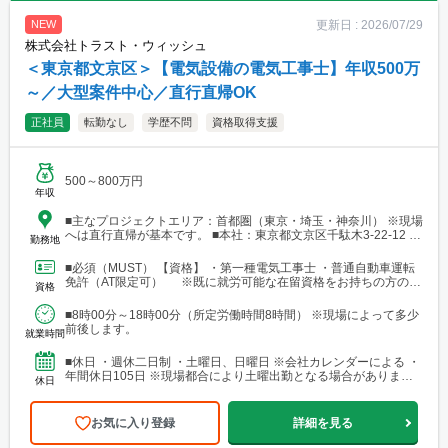
更新日 :
2026/07/29
NEW
株式会社トラスト・ウィッシュ
＜東京都文京区＞【電気設備の電気工事士】年収500万
～／大型案件中心／直行直帰OK
正社員
転勤なし
学歴不問
資格取得支援
500～800万円
年収
■主なプロジェクトエリア：首都圏（東京・埼玉・神奈川） ※現場
へは直行直帰が基本です。 ■本社：東京都文京区千駄木3-22-12 ス
勤務地
トークエイコー202 └アクセス：JR線・日暮里舎人ライナー・東
京メトロ千代田線「西日暮里駅」より徒歩8分 └東京メトロ千代田
■必須（MUST） 【資格】 ・第一種電気工事士 ・普通自動車運転
線「千駄木駅」より徒歩8分
免許（AT限定可） ※既に就労可能な在留資格をお持ちの方のみ
資格
対象です。 【経験】 ・電気工事作業の...
■8時00分～18時00分（所定労働時間8時間） ※現場によって多少
前後します。
就業時間
■休日 ・週休二日制 ・土曜日、日曜日 ※会社カレンダーによる ・
年間休日105日 ※現場都合により土曜出勤となる場合がありま
休日
す。休日出勤時は、代休取得または法令に基づき手当...
お気に入り登録
詳細を見る