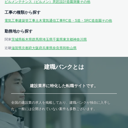
ビルメンテナンス（ビルメン）
意匠設計
造園
測量
その他
工事の種類から探す
電気工事
建築
管工事
土木
電気通信工事
RC造・S造・SRC造
造園
その他
勤務地から探す
関東
茨城県
栃木県
群馬県
埼玉県
千葉県
東京都
神奈川県
近畿
滋賀県
京都府
大阪府
兵庫県
奈良県
和歌山県
建職バンクとは
建設業界に特化した転職サイトです。
全国の建設業の求人を掲載しており、建職バンクが独自に入手し
た、一般には公開されていない案件も多数ございます。