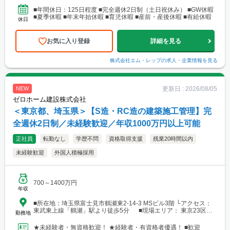
■年間休日：125日程度 ■完全週休2日制（土日祝休み） ■GW休暇
■夏季休暇 ■年末年始休暇 ■育児休暇 ■産前・産後休暇 ■有給休暇
休日
お気に入り登録
詳細を見る
株式会社エム・レップ
の求人・企業情報を見る
更新日 :
2026/08/05
NEW
ゼロホーム建設株式会社
＜東京都、埼玉県＞【S造・RC造の建築施工管理】完
全週休2日制／未経験歓迎／年収1000万円以上可能
正社員
転勤なし
学歴不問
資格取得支援
残業20時間以内
未経験歓迎
外国人積極採用
700～1400万円
年収
■所在地：埼玉県富士見市鶴瀬東2-14-3 MSビル3階 └アクセス：
東武東上線「鶴瀬」駅より徒歩5分 ■現場エリア： 東京23区を
勤務地
中心とした現場事務所
★未経験者・無資格歓迎！ ★経験者・有資格者優遇！ ■歓迎