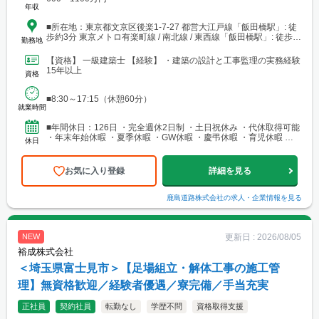
年収
■所在地：東京都文京区後楽1-7-27 都営大江戸線「飯田橋駅」: 徒
歩約3分 東京メトロ有楽町線 / 南北線 / 東西線「飯田橋駅」: 徒歩約
勤務地
6〜8分 JR中央・総武緩行線「飯田橋駅」: 徒歩約7〜8分
【資格】 一級建築士 【経験】 ・建築の設計と工事監理の実務経験
15年以上
資格
■8:30～17:15（休憩60分）
就業時間
■年間休日：126日 ・完全週休2日制 ・土日祝休み ・代休取得可能
・年末年始休暇 ・夏季休暇 ・GW休暇 ・慶弔休暇 ・育児休暇 ・
休日
産前産後休業 ・介護休業 ・有給休暇
お気に入り登録
詳細を見る
鹿島道路株式会社
の求人・企業情報を見る
更新日 :
2026/08/05
NEW
裕成株式会社
＜埼玉県富士見市＞【足場組立・解体工事の施工管
理】無資格歓迎／経験者優遇／寮完備／手当充実
正社員
契約社員
転勤なし
学歴不問
資格取得支援