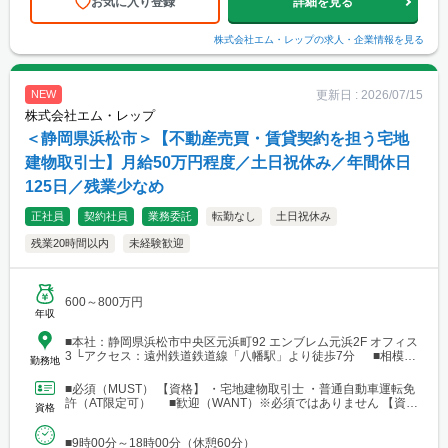
お気に入り登録
詳細を見る
株式会社エム・レップ
の求人・企業情報を見る
更新日 :
2026/07/15
NEW
株式会社エム・レップ
＜静岡県浜松市＞【不動産売買・賃貸契約を担う宅地
建物取引士】月給50万円程度／土日祝休み／年間休日
125日／残業少なめ
正社員
契約社員
業務委託
転勤なし
土日祝休み
残業20時間以内
未経験歓迎
600～800万円
年収
■本社：静岡県浜松市中央区元浜町92 エンブレム元浜2F オフィス
3 └アクセス：遠州鉄道鉄道線「八幡駅」より徒歩7分 ■相模原
勤務地
支店：神奈川県相模原市中央区田名 └アクセス：京王相模原線
「橋本駅」よりバス25分
■必須（MUST） 【資格】 ・宅地建物取引士 ・普通自動車運転免
許（AT限定可） ■歓迎（WANT）※必須ではありません 【資
資格
格】 ・不動産業界または建設業界に関連する...
■9時00分～18時00分（休憩60分）