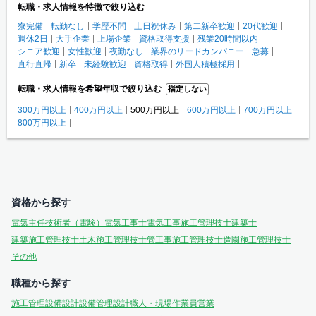
転職・求人情報を特徴で絞り込む
寮完備
転勤なし
学歴不問
土日祝休み
第二新卒歓迎
20代歓迎
週休2日
大手企業
上場企業
資格取得支援
残業20時間以内
シニア歓迎
女性歓迎
夜勤なし
業界のリードカンパニー
急募
直行直帰
新卒
未経験歓迎
資格取得
外国人積極採用
転職・求人情報を希望年収で絞り込む
指定しない
300万円以上
400万円以上
500万円以上
600万円以上
700万円以上
800万円以上
資格から探す
電気主任技術者（電験）
電気工事士
電気工事施工管理技士
建築士
建築施工管理技士
土木施工管理技士
管工事施工管理技士
造園施工管理技士
その他
職種から探す
施工管理
設備設計
設備管理
設計
職人・現場作業員
営業