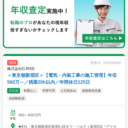
更新日 :
2026/08/08
NEW
株式会社G-RISE
＜東京都新宿区＞【電気・内装工事の施工管理】年収
560万～／残業20h以内／年間休日125日
正社員
転勤なし
学歴不問
土日祝休み
資格取得支援
未経験歓迎
560～630万円
年収
■本社：東京都新宿区新宿6-28-8 ラ・ベルティ新宿502 └アクセ