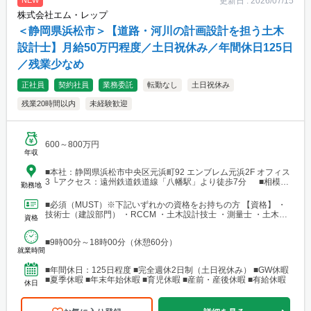
更新日 :
2026/07/15
NEW
株式会社エム・レップ
＜静岡県浜松市＞【道路・河川の計画設計を担う土木
設計士】月給50万円程度／土日祝休み／年間休日125日
／残業少なめ
正社員
契約社員
業務委託
転勤なし
土日祝休み
残業20時間以内
未経験歓迎
600～800万円
年収
■本社：静岡県浜松市中央区元浜町92 エンブレム元浜2F オフィス
3 └アクセス：遠州鉄道鉄道線「八幡駅」より徒歩7分 ■相模原
勤務地
支店：神奈川県相模原市中央区田名 └アクセス：京王相模原線
「橋本駅」よりバス25分
■必須（MUST）※下記いずれかの資格をお持ちの方 【資格】 ・
技術士（建設部門） ・RCCM ・土木設計技士 ・測量士 ・土木施
資格
工管理技士 ・建築士 ※要：普通自動車運転免...
■9時00分～18時00分（休憩60分）
就業時間
■年間休日：125日程度 ■完全週休2日制（土日祝休み） ■GW休暇
■夏季休暇 ■年末年始休暇 ■育児休暇 ■産前・産後休暇 ■有給休暇
休日