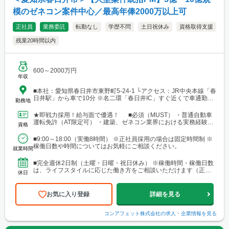
模のゼネコン案件中心／最高年俸2000万以上可
正社員
業務委託
転勤なし
学歴不問
土日祝休み
資格取得支援
残業20時間以内
600～2000万円
年収
■本社：愛知県春日井市東野町5-24-1 └アクセス：JR中央本線「春
日井駅」から車で10分 ※名二環「春日井IC」すぐ近くで車通勤が
勤務地
便利です。
★即戦力採用！給与面で優遇！ ■必須（MUST） ・普通自動車
運転免許（AT限定可） ・建築、ゼネコン業界における実務経験
資格
（施工管理、設計、現場監督、積算など）が10年以...
■9:00～18:00（実働8時間） ※正社員採用の場合は固定時間制 ※
稼働日数や時間についてはお気軽にご相談ください。
就業時間
■完全週休2日制（土曜・日曜・祝日休み） ※稼働時間・稼働日数
は、ライフスタイルに応じた働き方をご相談いただけます（正社
休日
員の場合）。 ■夏季休暇・年末年始休暇 ■慶弔休暇・有...
お気に入り登録
詳細を見る
コンアフェット株式会社
の求人・企業情報を見る