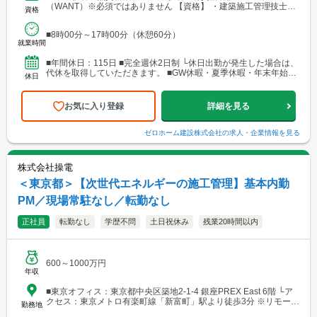
（WANT）※必須ではありません 【資格】 ・建築施工管理技士
資格
（1級・2級） ・建築士（一級・二級）
■8時00分～17時00分（休憩60分）
就業時間
■年間休日：115日 ■完全週休2日制 └休日出勤が発生した場合は、
代休を取得していただきます。 ■GW休暇・夏季休暇・年末年始休
休日
暇・慶弔休暇・産前産後休業 ■有給休暇
お気に入り登録
詳細を見る
ゼロホーム建設株式会社
の求人・企業情報を見る
株式会社操電
＜東京都＞【次世代エネルギーの施工管理】基本内勤
PM／現場常駐なし／転勤なし
正社員
転勤なし
学歴不問
土日祝休み
残業20時間以内
600～1000万円
年収
■東京オフィス：東京都中央区築地2-1-4 銀座PREX East 6階 └ア
クセス：東京メトロ有楽町線「新富町」駅より徒歩3分 ※リモート
勤務地
ワーク可能（全国対応）