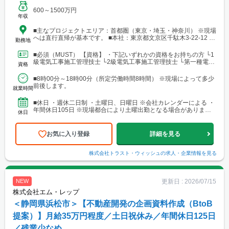
600～1500万円
年収
■主なプロジェクトエリア：首都圏（東京・埼玉・神奈川） ※現場
へは直行直帰が基本です。 ■本社：東京都文京区千駄木3-22-12 ス
勤務地
トークエイコー202 └アクセス：JR線・日暮里舎人ライナー・東
京メトロ千代田線「西日暮里駅」より徒歩8分 └東京メトロ千代田
■必須（MUST） 【資格】 ・下記いずれかの資格をお持ちの方 └1
線「千駄木駅」より徒歩8分
級電気工事施工管理技士 └2級電気工事施工管理技士 └第一種電気
資格
工事士 ・普通自動車運転免許（AT限定可...
■8時00分～18時00分（所定労働時間8時間） ※現場によって多少
前後します。
就業時間
■休日 ・週休二日制 ・土曜日、日曜日 ※会社カレンダーによる ・
年間休日105日 ※現場都合により土曜出勤となる場合がありま
休日
す。休日出勤時は、代休取得または法令に基づき手当...
お気に入り登録
詳細を見る
株式会社トラスト・ウィッシュ
の求人・企業情報を見る
更新日 :
2026/07/15
NEW
株式会社エム・レップ
＜静岡県浜松市＞【不動産開発の企画資料作成（BtoB
提案）】月給35万円程度／土日祝休み／年間休日125日
／残業少なめ