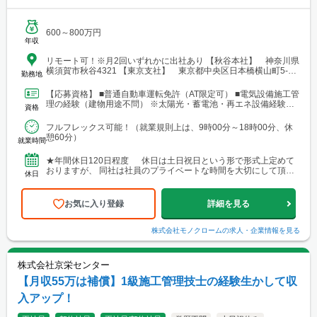
600～800万円
年収
リモート可！※月2回いずれかに出社あり 【秋谷本社】 神奈川県
横須賀市秋谷4321 【東京支社】 東京都中央区日本橋横山町5-13
勤務地
MIDORI.so 6F
【応募資格】 ■普通自動車運転免許（AT限定可） ■電気設備施工管
理の経験（建物用途不問） ※太陽光・蓄電池・再エネ設備経験者
資格
は歓迎します
フルフレックス可能！（就業規則上は、9時00分～18時00分、休
憩60分）
就業時間
★年間休日120日程度 休日は土日祝日という形で形式上定めて
おりますが、 同社は社員のプライベートな時間を大切にして頂い
休日
ている為、 仕事の責任を果たして頂く事を前提にいつ...
お気に入り登録
詳細を見る
株式会社モノクローム
の求人・企業情報を見る
株式会社京栄センター
【月収55万は補償】1級施工管理技士の経験生かして収
入アップ！