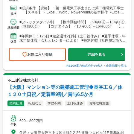
■必須条件 【資格】 ・第一種電気工事士または第二種電気工事士
【スキル】 ・Excel、Word、PowerPointの基本操作 └Excel：
資格
SUM関数、VLOOKU...
■フレックスタイム制 【標準勤務時間】 ・9時00分～18時00分
（休憩60分） 【コアタイム】 ・10時00分～16時00分 【フ
就業時間
レキシブルタイム】 ・7時00...
■年間休日：125日 ■完全週休2日制（土日祝休み） ■夏季休暇・年
末年始休暇（会社カレンダーによる） ■特別休暇（社内規定あり）
休日
■有給休暇：10日～40日（入社半年経過後...
お気に入り登録
詳細を見る
RE100電力株式会社
の求人・企業情報を見る
不二建設株式会社
【大阪】マンション等の建築施工管理◆長谷工Ｇ／休
１２０土日祝／定着率9割／賞与6.5か月
契約社員
転勤なし
学歴不問
土日祝休み
資格取得支援
600～800万円
年収
住所：大阪府大阪市中央区北浜2-2-22 北浜中央ビル11F 勤務地最