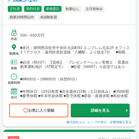
正社員
契約社員
業務委託
転勤なし
土日祝休み
残業20時間以内
未経験歓迎
500～650万円
年収
■本社：静岡県浜松市中央区元浜町92 エンブレム元浜2F オフィス
3 └アクセス：遠州鉄道鉄道線「八幡駅」より徒歩7分 ■相模原
勤務地
支店：神奈川県相模原市中央区田名 └アクセス：京王相模原線
「橋本駅」よりバス25分
■必須（MUST） 【資格】 ・プレゼンテーション実務士 ・普通自
動車運転免許（AT限定可） ■歓迎（WANT）※必須ではありま
資格
せん 【資格】 ・不動産業界または建設業界...
■9時00分～18時00分（休憩60分）
就業時間
■年間休日：125日程度 ■完全週休2日制（土日祝休み） ■GW休暇
■夏季休暇 ■年末年始休暇 ■育児休暇 ■産前・産後休暇 ■有給休暇
休日
お気に入り登録
詳細を見る
株式会社エム・レップ
の求人・企業情報を見る