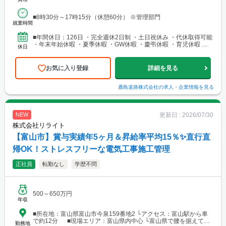
■8時30分～17時15分（休憩60分） ※管理部門
就業時間
■年間休日：126日 ・完全週休2日制 ・土日祝休み ・代休取得可能
・年末年始休暇 ・夏季休暇 ・GW休暇 ・慶弔休暇 ・育児休暇 ・
休日
産前産後休業 ・介護休業 ・有給休暇
お気に入り登録
詳細を見る
鹿島道路株式会社
の求人・企業情報を見る
更新日 :
2026/07/30
NEW
株式会社リライト
【富山市】賞与実績年5ヶ月＆昇給率平均15％✨直行直
帰OK！ストレスフリーな電気工事施工管理
正社員
転勤なし
学歴不問
500～650万円
年収
■所在地：富山県富山市今泉159番地2 └アクセス：富山駅から車
で約12分 ■現場エリア：富山県内中心 └富山県で腰を据えて働
勤務地