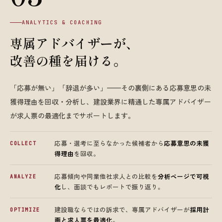
ANALYTICS & COACHING
専属アドバイザーが、
改善の種を届ける。
「応募が無い」「辞退が多い」——その裏側にある応募意思の未
獲得理由を回収・分析し、建設業界に精通した専属アドバイザー
が求人票の最適化までサポートします。
応募・選考に至らなかった候補者から
応募意思の未獲
COLLECT
得理由
を回収。
応募傾向や同業他社求人との比較を
分析ページで可視
ANALYZE
化
し、面談でもレポートで振り返り。
建設職ならではの訴求で、専属アドバイザーが
採用計
OPTIMIZE
画と求人票を最適化
。