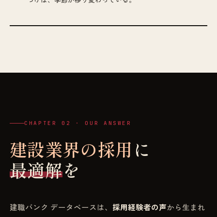
CHAPTER 02 · OUR ANSWER
建設業界の採用
に
最適解
を
建職バンク データベースは、
採用経験者の声
から生まれ