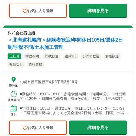
あり ■その他： ・GW休暇 ・お盆休暇 ・年末年...
詳細を見る
お気に入り登録
株式会社石山組
＜北海道札幌市＞経験者歓迎/年間休日105日/週休2日
制/学歴不問/土木施工管理
正社員
学歴不問
20代歓迎
週休2日
シニア歓迎
女性歓迎
夜勤なし
直行直帰
札幌市豊平区豊平4条3丁目3番10号
勤務地
■勤務時間：8:00～18:00（所定労働時間：8時間00分） ・休憩時
間：120分 ・時間外労働有無：有 ■その他 ・残業：月平均32時間
就業時間
程度
■年間休日：105日 ・週休2日制（休日は会社カレンダーによる）
・日曜固定※現場によっては完全週休2日制（土曜、日曜）の場合
休日
あり ■その他： ・GW休暇 ・お盆休暇 ・年末年...
詳細を見る
お気に入り登録