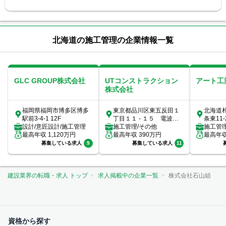
北海道の施工管理の企業情報一覧
GLC GROUP株式会社
UTコンストラクション
アート工
株式会社
福岡県福岡市博多区博多
東京都品川区東五反田１
北海道
駅前3-4-1 12F
丁目１１ - １５ 電波ビ
条東11-
設計/意匠設計/施工管理
ル6階
施工管理/その他
施工管理
最高年収
1,120
万円
最高年収
390
万円
最高年
募集している求人
9
募集している求人
11
建設業界の転職・求人 トップ
求人掲載中の企業一覧
株式会社石山組
資格から探す