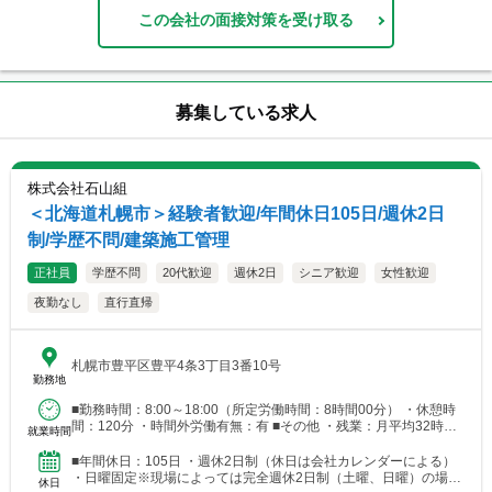
この会社の面接対策を受け取る
募集している求人
株式会社石山組
＜北海道札幌市＞経験者歓迎/年間休日105日/週休2日
制/学歴不問/建築施工管理
正社員
学歴不問
20代歓迎
週休2日
シニア歓迎
女性歓迎
夜勤なし
直行直帰
札幌市豊平区豊平4条3丁目3番10号
勤務地
■勤務時間：8:00～18:00（所定労働時間：8時間00分） ・休憩時
間：120分 ・時間外労働有無：有 ■その他 ・残業：月平均32時間
就業時間
程度
■年間休日：105日 ・週休2日制（休日は会社カレンダーによる）
・日曜固定※現場によっては完全週休2日制（土曜、日曜）の場合
休日