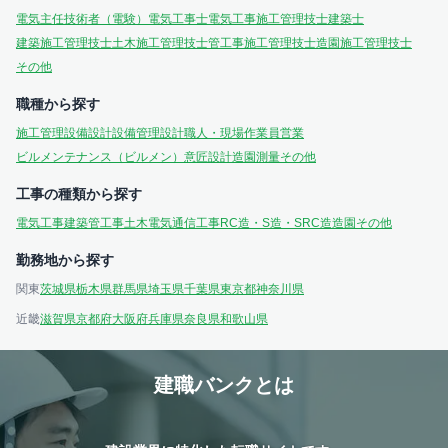
電気主任技術者（電験）
電気工事士
電気工事施工管理技士
建築士
建築施工管理技士
土木施工管理技士
管工事施工管理技士
造園施工管理技士
その他
職種から探す
施工管理
設備設計
設備管理
設計
職人・現場作業員
営業
ビルメンテナンス（ビルメン）
意匠設計
造園
測量
その他
工事の種類から探す
電気工事
建築
管工事
土木
電気通信工事
RC造・S造・SRC造
造園
その他
勤務地から探す
関東
茨城県
栃木県
群馬県
埼玉県
千葉県
東京都
神奈川県
近畿
滋賀県
京都府
大阪府
兵庫県
奈良県
和歌山県
建職バンクとは