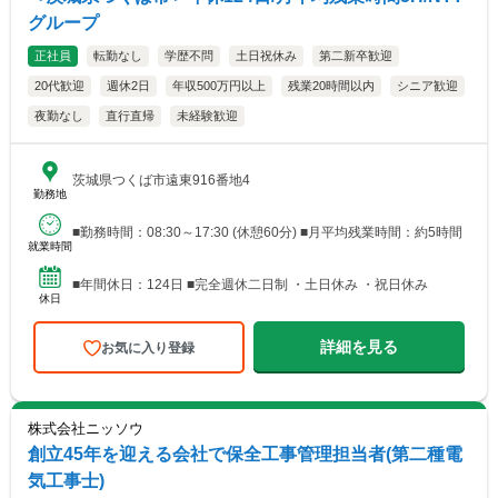
グループ
正社員
転勤なし
学歴不問
土日祝休み
第二新卒歓迎
20代歓迎
週休2日
年収500万円以上
残業20時間以内
シニア歓迎
夜勤なし
直行直帰
未経験歓迎
茨城県つくば市遠東916番地4
勤務地
■勤務時間：08:30～17:30 (休憩60分) ■月平均残業時間：約5時間
就業時間
■年間休日：124日 ■完全週休二日制 ・土日休み ・祝日休み
休日
詳細を見る
お気に入り登録
株式会社ニッソウ
創立45年を迎える会社で保全工事管理担当者(第二種電
気工事士)