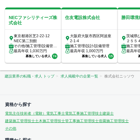
NECファシリティーズ株
住友電設株式会社
勝田環境
式会社
東京都港区芝2-22-12
大阪府大阪市西区阿波座
茨城県ひ
NEC第二別館
2-1-4
２５５
その他/施工管理/設備管
施工管理/設計/設備管理
施工管
理/ビルメンテナンス（ビ
最高年収
1,030
万円
最高年収
1,000
万円
最高年
ルメン）/...
募集している求人
74
募集している求人
15
建設業界の転職・求人 トップ
求人掲載中の企業一覧
株式会社ニッソウ
資格から探す
電気主任技術者（電験）
電気工事士
電気工事施工管理技士
建築士
建築施工管理技士
土木施工管理技士
管工事施工管理技士
造園施工管理技士
その他