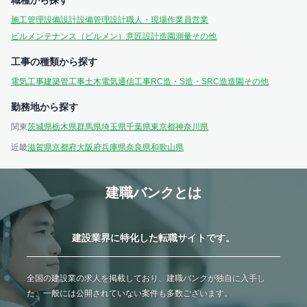
職種から探す
施工管理
設備設計
設備管理
設計
職人・現場作業員
営業
ビルメンテナンス（ビルメン）
意匠設計
造園
測量
その他
工事の種類から探す
電気工事
建築
管工事
土木
電気通信工事
RC造・S造・SRC造
造園
その他
勤務地から探す
関東
茨城県
栃木県
群馬県
埼玉県
千葉県
東京都
神奈川県
近畿
滋賀県
京都府
大阪府
兵庫県
奈良県
和歌山県
建職バンクとは
建設業界に特化した転職サイトです。
全国の建設業の求人を掲載しており、建職バンクが独自に入手し
た、一般には公開されていない案件も多数ございます。