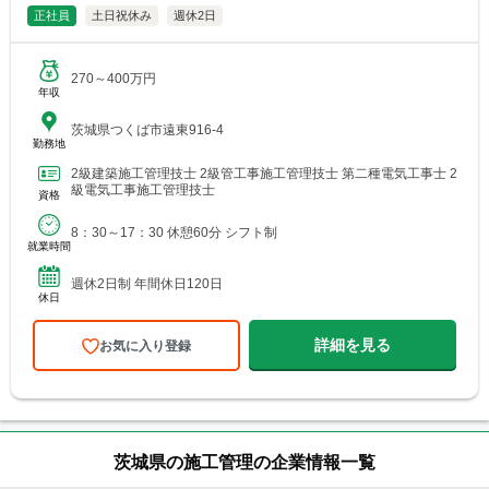
正社員
土日祝休み
週休2日
270～400万円
年収
茨城県つくば市遠東916-4
勤務地
2級建築施工管理技士 2級管工事施工管理技士 第二種電気工事士 2
級電気工事施工管理技士
資格
8：30～17：30 休憩60分 シフト制
就業時間
週休2日制 年間休日120日
休日
詳細を見る
お気に入り登録
茨城県の施工管理の企業情報一覧