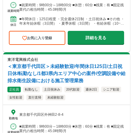
■就業時間：9時00分～18時00分 ■休憩：60分 ■残業：有 ■固定残
業代の相当時間：45.0時間/月
就業時間
■年間休日：125日程度 ・完全週休2日制 ・土日祝休み ■その他 ・
年末年始休暇（3日間） ・夏季休暇（3日間） ・有給休暇（10~20
休日
日）
詳細を見る
お気に入り登録
東洋電興株式会社
＜東京都千代田区＞未経験歓迎/年間休日125日/土日祝
日休/転勤なし/1都3県内エリア中心の案件/空調設備や給
排水衛生設備における施工管理業務
正社員
転勤なし
土日祝休み
20代歓迎
週休2日
シニア歓迎
女性歓迎
直行直帰
未経験歓迎
東京都千代田区外神田2-8-4
勤務地
■就業時間：9時00分～18時00分 ■休憩：60分 ■残業：有 ■固定残
業代の相当時間：45.0時間/月
就業時間