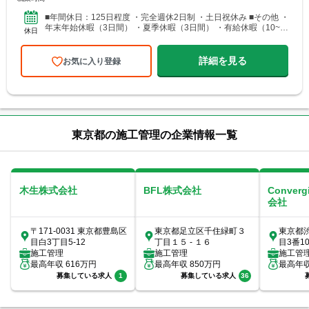
■年間休日：125日程度 ・完全週休2日制 ・土日祝休み ■その他 ・
年末年始休暇（3日間） ・夏季休暇（3日間） ・有給休暇（10~20
休日
日）
詳細を見る
お気に入り登録
東京都の施工管理の企業情報一覧
木生株式会社
BFL株式会社
Conver
会社
〒171-0031 東京都豊島区
東京都足立区千住緑町３
東京都
目白3丁目5-12
丁目１５ - １６
目3番1
施工管理
施工管理
ックス7
施工管
最高年収
616
万円
最高年収
850
万円
最高年
募集している求人
1
募集している求人
36