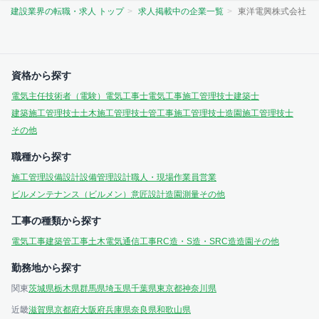
建設業界の転職・求人 トップ
求人掲載中の企業一覧
東洋電興株式会社
資格から探す
電気主任技術者（電験）
電気工事士
電気工事施工管理技士
建築士
建築施工管理技士
土木施工管理技士
管工事施工管理技士
造園施工管理技士
その他
職種から探す
施工管理
設備設計
設備管理
設計
職人・現場作業員
営業
ビルメンテナンス（ビルメン）
意匠設計
造園
測量
その他
工事の種類から探す
電気工事
建築
管工事
土木
電気通信工事
RC造・S造・SRC造
造園
その他
勤務地から探す
関東
茨城県
栃木県
群馬県
埼玉県
千葉県
東京都
神奈川県
近畿
滋賀県
京都府
大阪府
兵庫県
奈良県
和歌山県