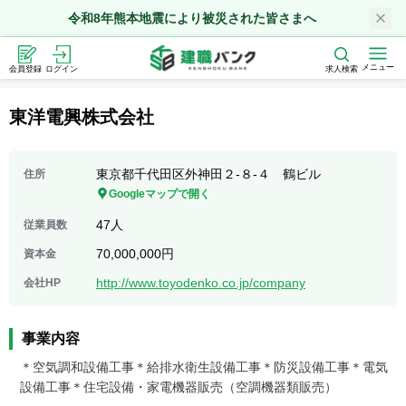
令和8年熊本地震により被災された皆さまへ
メニュー
会員登録
ログイン
求人検索
東洋電興株式会社
東京都千代田区外神田２-８-４ 鶴ビル
住所
Googleマップで開く
47人
従業員数
70,000,000円
資本金
http://www.toyodenko.co.jp/company
会社HP
事業内容
＊空気調和設備工事＊給排水衛生設備工事＊防災設備工事＊電気
設備工事＊住宅設備・家電機器販売（空調機器類販売）