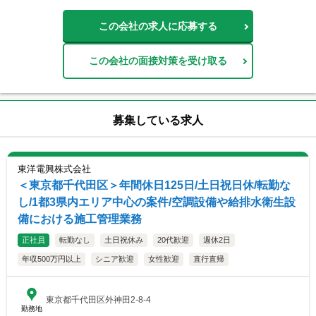
この会社の求人に応募する
この会社の面接対策を受け取る
募集している求人
東洋電興株式会社
＜東京都千代田区＞年間休日125日/土日祝日休/転勤な
し/1都3県内エリア中心の案件/空調設備や給排水衛生設
備における施工管理業務
正社員
転勤なし
土日祝休み
20代歓迎
週休2日
年収500万円以上
シニア歓迎
女性歓迎
直行直帰
東京都千代田区外神田2-8-4
勤務地