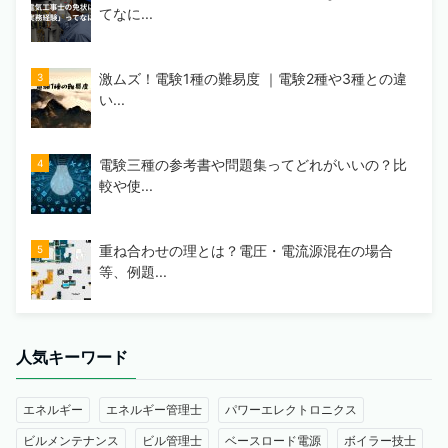
てなに...
激ムズ！電験1種の難易度 ｜電験2種や3種との違
い...
電験三種の参考書や問題集ってどれがいいの？比
較や使...
重ね合わせの理とは？電圧・電流源混在の場合
等、例題...
人気キーワード
エネルギー
エネルギー管理士
パワーエレクトロニクス
ビルメンテナンス
ビル管理士
ベースロード電源
ボイラー技士