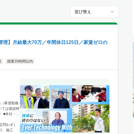
並び替え
理】月給最大70万／年間休日125日／家賃ゼロの
援
残業20時間以内
場（希望勤務
いては面談時
 ■本社・関
1 ニュース
新宿駅」から徒
限定問わず）
、栃木・群
計、施工