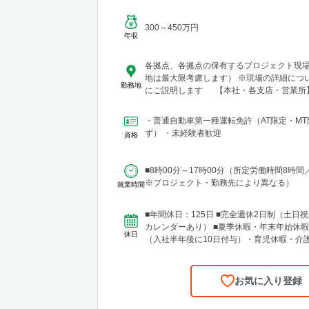
300～450万円
年収
各拠点、各拠点の保有するプロジェクト現
地は最大限考慮します） ※現場の詳細につ
勤務地
にご説明します 【本社・各支店・営業所
社・関東支店 東京営業所 東京都渋谷区代々木2-
ューステートメナー1055 └アクセス：京
・普通自動車第一種運転免許（AT限定・MT
から徒歩5分 ※東京都を中心とした首都圏
ず） ・未経験者歓迎
資格
木・群馬・茨城・埼玉・山梨・千葉・神奈
圏内の現場あり。 ■関東支店 仙台事務所
市青葉区中央1丁目7-4（アーケード内） 宮
■8時00分～17時00分（所定労働時間8時間
4F ※宮城県エリアのほか、青森・岩手・秋
※プロジェクト・勤務先により異なる）
就業時間
福島などに現場あり ■北日本支店 札幌
総合技術センター(CTTC事業部) 北海道札幌
条西3丁目13 NKエルムビル1F └アクセス
■年間休日：125日 ■完全週休2日制（土日祝
12条駅」徒歩3分、JR「札幌駅」徒歩9分 
カレンダーあり） ■夏季休暇・年末年始休暇
休日
とした道央圏のほか、道南・道東・道北の
（入社半年後に10日付与）・育児休暇・介
樽・千歳・岩見沢・室蘭など）に現場あり
準備休暇
店 神戸営業所 兵庫県神戸市中央区東町122-
階 └アクセス：「三宮・花時計前駅」から徒
お気に入り登録
「三宮駅」から徒歩8分 ※関西、近畿圏を
リアのほか、西日本（九州・四国・中国）