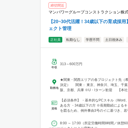
締切間近
マンパワーグループコンストラクション株
【20~30代活躍！34歳以下の育成採
ェクト管理
正社員
転勤なし
学歴不問
土日祝休み
313～600万円
年収
★関東・関西エリアの各プロジェクト先（
決定） 関東： 東京、神奈川、埼玉、千葉 関西： 大
勤務地
阪、京都、兵庫 ※U・Iターン歓迎 【本社】 東京都港
区芝浦三丁目1番1号 田町ステーションタワー
【必須条件】 ・基本的なPCスキル（Word、E
ある方 ・34歳以下の方 ※長期勤続によるキャリア形成
資格
を図るため、例外事由3号のイに基づき、若
育成を目...
8:00 ～ 17:00（所定労働時間8時間／休憩6