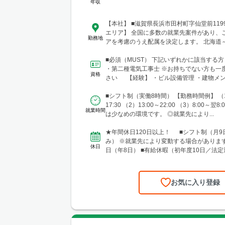
年収
【本社】 ■滋賀県長浜市田村町字仙堂前11
エリア】 全国に多数の就業先案件があり、
勤務地
アを考慮のうえ配属を決定します。 北海道
幅広いエリアで勤務可能です。 ■北海道 
台市 ■関東 └東京23区 └町田・立川・調
■必須（MUST） 下記いずれかに該当する
横浜・川崎・相模原・海老名・厚木 └千葉
・第二種電気工事士 ※お持ちでない方も一
資格
川・柏・浦安・市原 └さいたま・川越・越
さい 【経験】 ・ビル設備管理 ・建物メン
郷・川口 └高崎 └宇都宮・日光 ■東海 └
どの...
井・豊橋・岡崎・長久手・日進・稲沢・清須
■シフト制（実働8時間） 【勤務時間例】 （1
阜・各務原 └津・四日市・桑名・志摩 └静
17:30 （2）13:00～22:00 （3）8:00～翌
就業時間
津・御殿場 ■関西 └大阪市・なんばエリ
は少なめの環境です。 ◎就業先により...
ア・高槻・吹田・茨木・池田・和泉・泉南 
宮・尼崎・姫路・加古川 └京都市・長岡京
★年間休日120日以上！ ■シフト制（月9
津・木津川・城陽・京田辺・福知山・綾部・
み） ※就業先により変動する場合があります
休日
賀・大津・草津・近江八幡・長浜・米原 └
日（年8日） ■有給休暇（初年度10日／法定
宮・田辺 └奈良市・橿原・大和郡山 ■中四
弔休暇...
（安佐南区・南区）・福山 └岡山・倉敷・
お気に入り登録