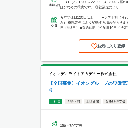
3-2 ■中国・四国エリア └勤務地例：広
17:30 （2）13:00～22:00 （3）8:00～翌
就業時間
区段原南1-3-52 ■九州エリア └勤務地
は少なめの環境です。 ◎就業先により...
市博多区奈良屋町2-1 ※各エリア内で施
担当いただく際、現場によっては、自宅ま
★年間休日120日以上！ ■シフト制（月9
のホテルから直行直帰をお願いする場合が
み） ※就業先により変動する場合があります
休日
日（年8日） ■有給休暇（初年度10日／法定
弔休暇...
お気に入り登録
イオンディライトアカデミー株式会社
【全国募集】イオングループの設備管
り
正社員
学歴不問
上場企業
資格取得支援
350～750万円