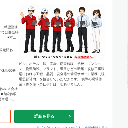
場（希望勤務
いては面談時
】 ■本
23-1 ニ
王線「新宿駅」
限定問わ
のほか、栃
川などに関東
 宮城県仙台
ビル、ホテル、駅、工場、商業施設、学校、マンショ
城商事ビル
ン、物流施設、プラント、道路などの新築・改修工事現
／休憩60分
田・山形・
場における工程・品質・安全等の管理サポート業務（現
営業所・建設
場監督補助）を担当していただきます。 実際の現場作
市北区北10
業（体を使う力仕事）は一切ありません。
：地下鉄「北
休み ※会社
※札幌を中心
 ■有給休暇
各地区（小
護休暇・出張
。 ■関西支
2 港都ビル8
歩2分、
詳細を見る
中心としたエ
にも現場あ
株式会社アイマックス
の求人・企業情報を見る