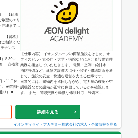
99 【勤務
ご希望のエリ
～沖縄まで、
■東北 └仙
布・西東京 └
方 【資格】
・船橋・市
度ご相談くだ
谷・久喜・三
テナンス な
名古屋・春日
【仕事内容】 イオングループの商業施設をはじめ、オ
・小牧 └岐
）8:30～
フィスビル・官公庁・大学・病院などにおける設備管理
岡・浜松・沼
8:00 ◎残業
業務を担当していただきます。 電気・空調・給排水・
ア・梅田エリ
消防設備など、建物内設備の点検・保守・修繕対応を通
└神戸市・西
じて、施設の安全・快適な運営を支える仕事です。
・舞鶴・木
日～11日休
日常的には、建物内を巡回しながら、電力量の確認や空
八幡 └滋
。 ■特別休
調機器などの設備が正常に稼働しているかを確認しま
和歌山・新
通り） ■慶
す。 また、管球交換や軽微な修繕対応、設備不...
国 └広島市
津山
詳細を見る
イオンディライトアカデミー株式会社
の求人・企業情報を見る