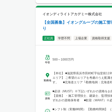
り。 ■関西支店 大阪事務所 大阪府大阪
1-1-3-500 大阪駅前第3ビル5階10号 └ア
鉄「大阪梅田駅」、御堂筋線「梅田駅」、J
イオンディライトアカデミー株式会社
よりアクセス良好 ※関西、近畿圏を中心と
ほか、東海・北陸エリアにも現場あり。
【全国募集】イオングループの施工管
り
正社員
学歴不問
上場企業
資格取得支援
500～1000万円
年収
【本社】 ■滋賀県長浜市田村町字仙堂前11
エリア】 ご希望のエリアを考慮のうえ配属
勤務地
す。 ■北海道エリア └勤務地例：北海道
北12条西23-2-5 ■東北エリア └勤務地
市宮城野区榴岡3-4-1 ■北陸信越エリア 
■必須（MUST）※下記いずれかの資格をお
新潟県新潟市中央区笹口1-2 ■関東エリア
【資格】 ・施工管理技士、建築士、監理技
資格
例：東京都千代田区神田錦町1-1-1 ■東海
ずれかの資格保有者 ■歓迎（WANT）※
務地例：愛知県名古屋市中村区名駅三丁目1
ません 【資格...
■関西エリア └勤務地例：大阪府大阪市中央
■シフト制（実働8時間） 【勤務時間例】 （1