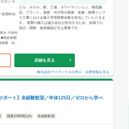
に関東圏内の
ださい ※経
県仙台市青葉
ビル、ホテル、駅、工場、タワーマンション、物流施
ル4F ※宮
設、プラント、道路・河川等の新築・改修・復興インフ
／休憩60分
形・福島など
ラ工事における施工管理業務全般を担当していただきま
す。 実際の施工は協力会社が担当するため、現場での
0条西3丁目
指示・調整・進捗確認が主な業務です。
北12条駅」徒
休み ※会社
心とした道央
 ■有給休暇
樽・千歳・岩
護休暇・出張
店 神戸営業
階 └アクセ
三宮駅」か
詳細を見る
リアのほか、
り。 ■関西
株式会社アイマックス
の求人・企業情報を見る
500 大阪駅
大阪梅田
よりアクセス
ほか、東海・
サポート】未経験歓迎／年休125日／ゼロから学べ
援
残業20時間以内
未経験歓迎