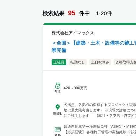
95
検索結果
件
中
1-
20
件
株式会社アイマックス
＜全国＞【建築・土木・設備等の施工管
寮完備
正社員
転勤なし
土日祝休み
資格取得支
420～900万円
年収
各拠点、各拠点の保有するプロジェクト現
地は最大限考慮します） ※現場の詳細につ
勤務地
にご説明します 【本社・各支店・営業所】
東支店 東京営業所 東京都渋谷区代々木2-23-
テートメナー1055 └アクセス：京王線「
普通自動車第一種運転免許（AT限定・MT
歩5分 ※東京都を中心とした首都圏のほか
【必須経験】 各種施工管理の実務経験 ※設
資格