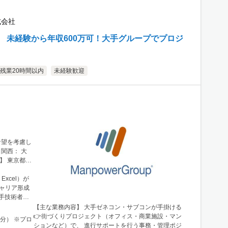
式会社
用】 未経験から年収600万可！大手グループでプロジ
残業20時間以内
未経験歓迎
希望を考慮し
N 30階
xcel）が
手技術者の
【主な業務内容】 大手ゼネコン・サブコンが手掛ける
👉街づくりプロジェクト（オフィス・商業施設・マン
0分） ※プロ
ションなど）で、 進行サポートを行う事務・管理ポジ