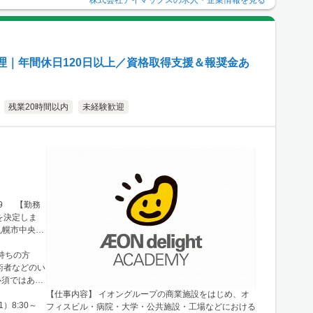
市北区梅田
クセス：阪急電
R「大阪駅」
したエリアの
理｜年間休日120日以上／資格取得支援＆報奨金あ
残業20時間以内
未経験歓迎
99 【勤務
を決定しま
札幌市中央区
例：宮城県仙台
└勤務地例：
持ちの方
 └勤務地
術者などのい
エリア └勤
必須ではあり
9番14号
【仕事内容】 イオングループの商業施設をはじめ、オ
区南船場2-
）8:30～
フィスビル・病院・大学・公共施設・工場などにおける