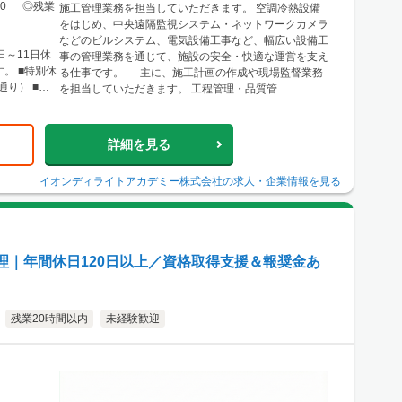
島県広島市南
8:00 ◎残業
施工管理業務を担当していただきます。 空調冷熱設備
例：福岡県福岡
をはじめ、中央遠隔監視システム・ネットワークカメラ
工管理業務を
などのビルシステム、電気設備工事など、幅広い設備工
たは現場付近
日～11日休
事の管理業務を通じて、施設の安全・快適な運営を支え
あります。
。 ■特別休
る仕事です。 主に、施工計画の作成や現場監督業務
通り） ■慶
を担当していただきます。 工程管理・品質管...
詳細を見る
イオンディライトアカデミー株式会社
の求人・企業情報を見る
理｜年間休日120日以上／資格取得支援＆報奨金あ
残業20時間以内
未経験歓迎