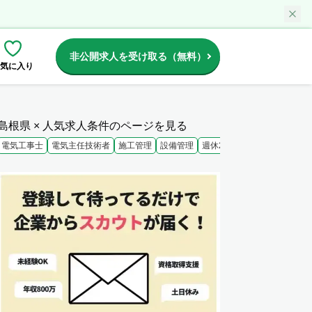
非公開求人を受け取る（無料）
気に入り
島根県 × 人気求人条件のページを見る
電気工事士
電気主任技術者
施工管理
設備管理
週休2日
未経験歓迎
大手