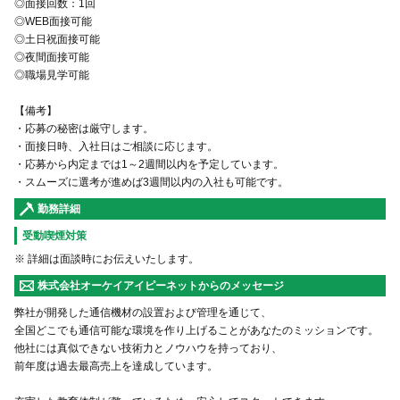
◎面接回数：1回
◎WEB面接可能
◎土日祝面接可能
◎夜間面接可能
◎職場見学可能
【備考】
・応募の秘密は厳守します。
・面接日時、入社日はご相談に応じます。
・応募から内定までは1～2週間以内を予定しています。
・スムーズに選考が進めば3週間以内の入社も可能です。
勤務詳細
受動喫煙対策
※ 詳細は面談時にお伝えいたします。
株式会社オーケイアイピーネットからのメッセージ
弊社が開発した通信機材の設置および管理を通じて、
全国どこでも通信可能な環境を作り上げることがあなたのミッションです。
他社には真似できない技術力とノウハウを持っており、
前年度は過去最高売上を達成しています。