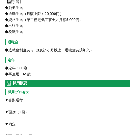
【諸手当】
◆残業手当
◆通勤手当（月額上限：20,000円）
◆資格手当（第二種電気工事士／月額5,000円）
◆出張手当
退職金
◆退職金制度あり（勤続6ヶ月以上・退職金共済加入）
定年
◆定年：60歳
◆再雇用：65歳
採用概要
採用プロセス
▼書類選考
▼面接（1回）
▼内定