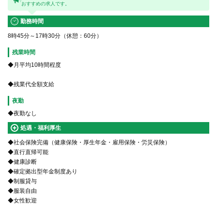
おすすめの求人です。
勤務時間
8時45分～17時30分（休憩：60分）
残業時間
◆月平均10時間程度
◆残業代全額支給
夜勤
◆夜勤なし
処遇・福利厚生
◆社会保険完備（健康保険・厚生年金・雇用保険・労災保険）
◆直行直帰可能
◆健康診断
◆確定拠出型年金制度あり
◆制服貸与
◆服装自由
◆女性歓迎