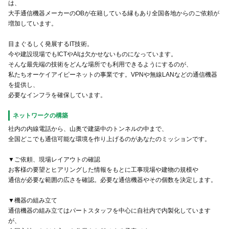
は、
⼤⼿通信機器メーカーのOBが在籍している縁もあり全国各地からのご依頼が
増加しています。
目まぐるしく発展するIT技術。
今や建設現場でもICTやAIは欠かせないものになっています。
そんな最先端の技術をどんな場所でも利用できるようにするのが、
私たちオーケイアイピーネットの事業です。VPNや無線LANなどの通信機器
を提供し、
必要なインフラを確保しています。
ネットワークの構築
社内の内線電話から、山奥で建築中のトンネルの中まで、
全国どこでも通信可能な環境を作り上げるのがあなたのミッションです。
▼ご依頼、現場レイアウトの確認
お客様の要望とヒアリングした情報をもとに工事現場や建物の規模や
通信が必要な範囲の広さを確認。必要な通信機器やその個数を決定します。
▼機器の組み立て
通信機器の組み立てはパートスタッフを中心に自社内で内製化しています
が、