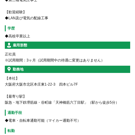
◆第二種電気工事士
【歓迎経験】
◆LAN及び電気の配線工事
学歴
◆高校卒業以上
雇用形態
正社員
※試用期間：3ヶ月（試用期間中の待遇に変更はありません）
勤務地
【本社】
大阪府大阪市北区本庄東1-22-3 四本ビル7F
【最寄り駅】
阪急・地下鉄堺筋線・谷町線「天神橋筋六丁目駅」（駅から徒歩5分）
通勤手段
◆電車・自転車通勤可能（マイカー通勤不可）
転勤