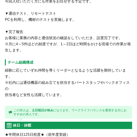
今回入社いただく方にも作業をお任せする予定です。
▼通信テスト、リモートテスト
PCを利用し、機材のテストを実施します。
▼完了報告
お客様に業務の内容と通信状況の確認をしていただき、設置完了です。
※月に4～5件ほどの頻度ですが、1～2日ほど時間をかける現場での作業が発
生します。
チーム組織構成
経験に応じていずれ仲間を導くリーダーとなるような活躍を期待していま
す。
※社内には通信機器の組み立てを担当するパートスタッフやバックオフィス
の
担当者など女性も活躍しています。
この求人は、
土日祝日が休み
になります。ワークライフバランスを重視する方にお
すすめの求人です。
休日・休暇
★年間休日125日程度★（前年度実績）