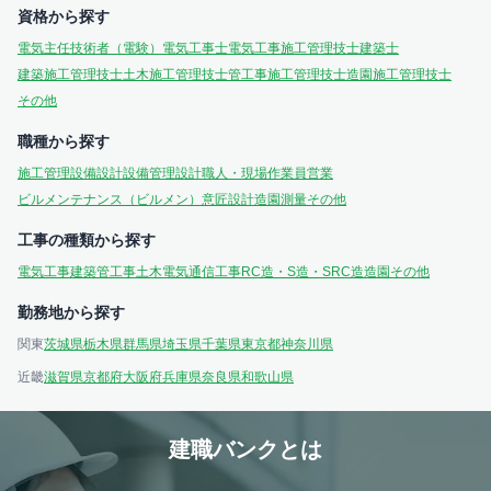
資格から探す
電気主任技術者（電験）
電気工事士
電気工事施工管理技士
建築士
建築施工管理技士
土木施工管理技士
管工事施工管理技士
造園施工管理技士
その他
職種から探す
施工管理
設備設計
設備管理
設計
職人・現場作業員
営業
ビルメンテナンス（ビルメン）
意匠設計
造園
測量
その他
工事の種類から探す
電気工事
建築
管工事
土木
電気通信工事
RC造・S造・SRC造
造園
その他
勤務地から探す
関東
茨城県
栃木県
群馬県
埼玉県
千葉県
東京都
神奈川県
近畿
滋賀県
京都府
大阪府
兵庫県
奈良県
和歌山県
建職バンクとは