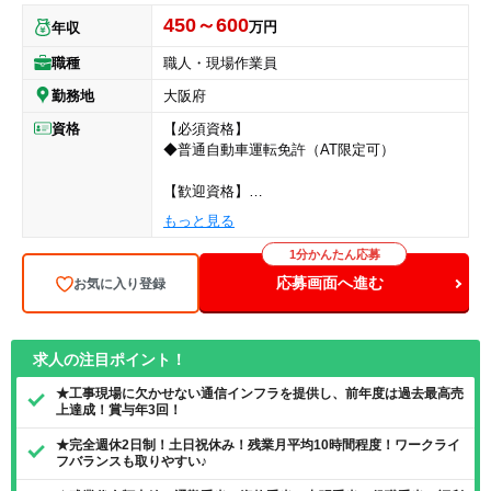
450～600
万円
年収
職種
職人・現場作業員
勤務地
大阪府
資格
【必須資格】
◆普通自動車運転免許（AT限定可）
【歓迎資格】
◆第二種電気工事士
もっと見る
【歓迎経験】
1分かんたん応募
◆LAN及び電気の配線工事
応募画面へ進む
お気に入り登録
求人の注目ポイント！
★工事現場に欠かせない通信インフラを提供し、前年度は過去最高売
上達成！賞与年3回！
★完全週休2日制！土日祝休み！残業月平均10時間程度！ワークライ
フバランスも取りやすい♪