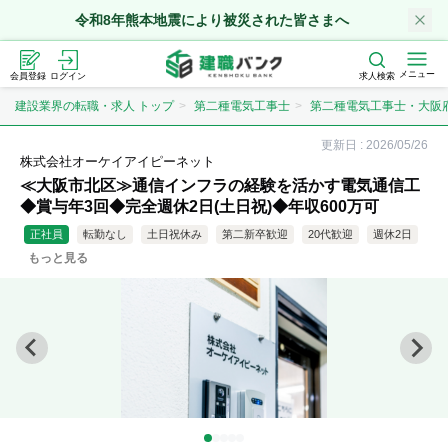
令和8年熊本地震により被災された皆さまへ
メニュー
会員登録
ログイン
求人検索
建設業界の転職・求人 トップ
第二種電気工事士
第二種電気工事士・大阪
更新日 :
2026/05/26
株式会社オーケイアイピーネット
≪大阪市北区≫通信インフラの経験を活かす電気通信工
◆賞与年3回◆完全週休2日(土日祝)◆年収600万可
正社員
転勤なし
土日祝休み
第二新卒歓迎
20代歓迎
週休2日
もっと見る
年収500万円以上
残業20時間以内
女性歓迎
夜勤なし
急募
直行直帰
資格取得