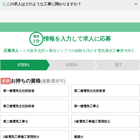
この求人はどのような工事に関わりますか？
簡単
情報を入力して求人に応募
1分
応募求人：
≪大阪市北区≫通信インフラの経験を活かす電気通信工◆賞与年3...
STEP1
STEP2
完了
お持ちの資格
(複数選択可)
必須
第一種電気主任技術者
第二種電気主任技術者
第三種電気主任技術者
第一種電気工事士
第二種電気工事士
1級電気工事施工管理技士
2級電気工事施工管理技士
建築士