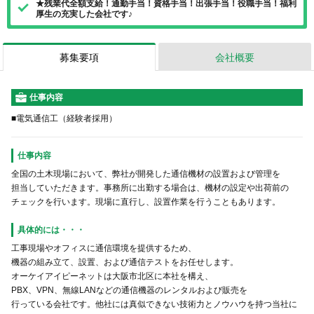
★残業代全額支給！通勤手当！資格手当！出張手当！役職手当！福利
厚生の充実した会社です♪
募集要項
会社概要
仕事内容
■電気通信工（経験者採用）
仕事内容
全国の土木現場において、弊社が開発した通信機材の設置および管理を
担当していただきます。事務所に出勤する場合は、機材の設定や出荷前の
チェックを行います。現場に直行し、設置作業を行うこともあります。
具体的には・・・
工事現場やオフィスに通信環境を提供するため、
機器の組み立て、設置、および通信テストをお任せします。
オーケイアイピーネットは大阪市北区に本社を構え、
PBX、VPN、無線LANなどの通信機器のレンタルおよび販売を
行っている会社です。他社には真似できない技術⼒とノウハウを持つ当社に