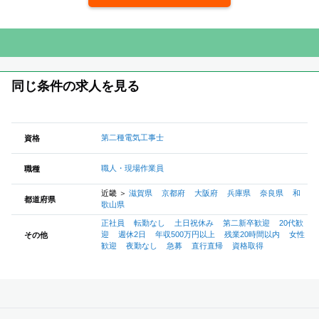
同じ条件の求人を見る
第二種電気工事士
資格
職人・現場作業員
職種
近畿
＞
滋賀県
京都府
大阪府
兵庫県
奈良県
和
都道府県
歌山県
正社員
転勤なし
土日祝休み
第二新卒歓迎
20代歓
迎
週休2日
年収500万円以上
残業20時間以内
女性
その他
歓迎
夜勤なし
急募
直行直帰
資格取得