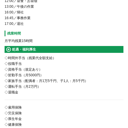
12:00／昼食・お昼寝
13:00／午後の作業
16:00／帰社
16:45／事務作業
17:00／退社
残業時間
月平均残業15時間
処遇・福利厚生
◇時間外手当（残業代全額支給）
◇役職手当
◇資格手当（規定あり）
◇皆勤手当（月5000円）
◇家族手当（配偶者：月1万5千円、子1人：月5千円）
◇運転手当（月2万円）
◇退職金
◇雇用保険
◇労災保険
◇厚生年金
◇健康保険