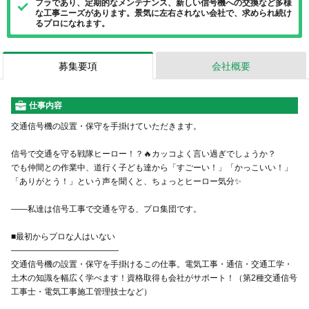
フラであり、定期的なメンテナンス、新しい信号機への交換など多様
な工事ニーズがあります。景気に左右されない会社で、求められ続け
るプロになれます。
募集要項
会社概要
仕事内容
交通信号機の設置・保守を手掛けていただきます。
信号で交通を守る戦隊ヒーロー！？🔥カッコよく言い過ぎでしょうか？
でも仲間との作業中、道行く子ども達から「すごーい！」「かっこいい！」
「ありがとう！」という声を聞くと、ちょっとヒーロー気分✨
――私達は信号工事で交通を守る、プロ集団です。
■最初からプロな人はいない
―――――――――――――
交通信号機の設置・保守を手掛けるこの仕事。電気工事・通信・交通工学・
土木の知識を幅広く学べます！資格取得も会社がサポート！（第2種交通信号
工事士・電気工事施工管理技士など）