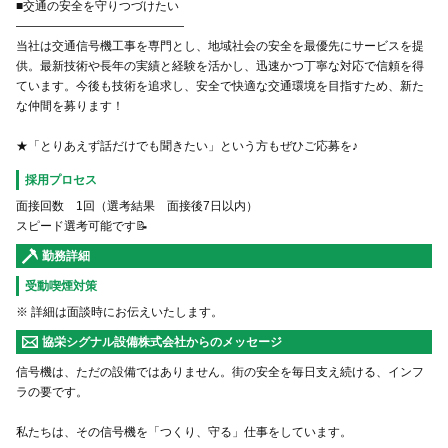
■交通の安全を守りつづけたい
――――――――――――――
当社は交通信号機工事を専門とし、地域社会の安全を最優先にサービスを提
供。最新技術や長年の実績と経験を活かし、迅速かつ丁寧な対応で信頼を得
ています。今後も技術を追求し、安全で快適な交通環境を目指すため、新た
な仲間を募ります！
★「とりあえず話だけでも聞きたい」という方もぜひご応募を♪
採用プロセス
面接回数 1回（選考結果 面接後7日以内）
スピード選考可能です📝
勤務詳細
受動喫煙対策
※ 詳細は面談時にお伝えいたします。
協栄シグナル設備株式会社からのメッセージ
信号機は、ただの設備ではありません。街の安全を毎日支え続ける、インフ
ラの要です。
私たちは、その信号機を「つくり、守る」仕事をしています。