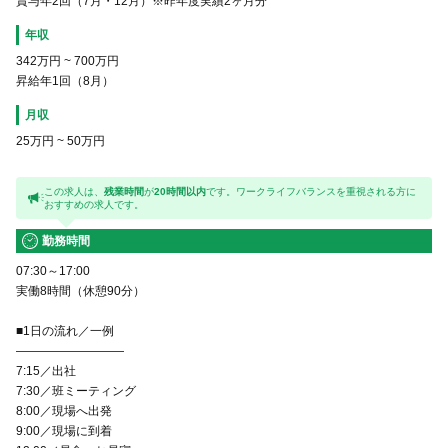
賞与年2回（7月・12月）※昨年度実績2ヶ月分
年収
342万円
~
700万円
昇給年1回（8月）
月収
25万円
~
50万円
この求人は、
残業時間
が
20時間以内
です。ワークライフバランスを重視される方に
おすすめの求人です。
勤務時間
07:30～17:00
実働8時間（休憩90分）
■1日の流れ／一例
―――――――――
7:15／出社
7:30／班ミーティング
8:00／現場へ出発
9:00／現場に到着