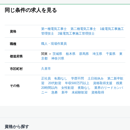
同じ条件の求人を見る
第一種電気工事士
第二種電気工事士
1級電気工事施工
資格
管理技士
2級電気工事施工管理技士
職人・現場作業員
職種
関東
＞
茨城県
栃木県
群馬県
埼玉県
千葉県
東
都道府県
京都
神奈川県
久喜市
市区町村
正社員
転勤なし
学歴不問
土日祝休み
第二新卒歓
迎
20代歓迎
年収500万円以上
資格取得支援
残業
その他
20時間以内
女性歓迎
夜勤なし
業界のリードカンパ
ニー
急募
新卒
未経験歓迎
資格取得
資格から探す