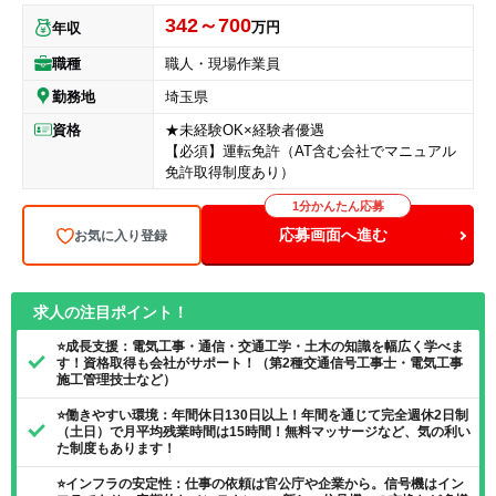
342～700
万円
年収
職種
職人・現場作業員
勤務地
埼玉県
資格
★未経験OK×経験者優遇
【必須】運転免許（AT含む会社でマニュアル
免許取得制度あり）
1分かんたん応募
応募画面へ進む
お気に入り登録
求人の注目ポイント！
⭐成長支援：電気工事・通信・交通工学・土木の知識を幅広く学べま
す！資格取得も会社がサポート！（第2種交通信号工事士・電気工事
施工管理技士など）
⭐働きやすい環境：年間休日130日以上！年間を通じて完全週休2日制
（土日）で月平均残業時間は15時間！無料マッサージなど、気の利い
た制度もあります！
⭐インフラの安定性：仕事の依頼は官公庁や企業から。信号機はイン