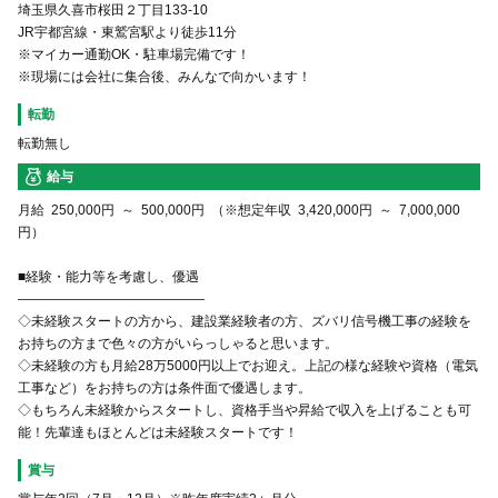
埼玉県久喜市桜田２丁目133-10
JR宇都宮線・東鷲宮駅より徒歩11分
※マイカー通勤OK・駐車場完備です！
※現場には会社に集合後、みんなで向かいます！
転勤
転勤無し
給与
月給 250,000円 ～ 500,000円 （※想定年収 3,420,000円 ～ 7,000,000
円）
■経験・能力等を考慮し、優遇
――――――――――――――
◇未経験スタートの方から、建設業経験者の方、ズバリ信号機工事の経験を
お持ちの方まで色々の方がいらっしゃると思います。
◇未経験の方も月給28万5000円以上でお迎え。上記の様な経験や資格（電気
工事など）をお持ちの方は条件面で優遇します。
◇もちろん未経験からスタートし、資格手当や昇給で収入を上げることも可
能！先輩達もほとんどは未経験スタートです！
賞与