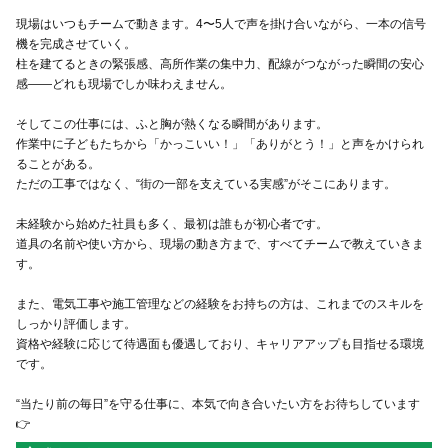
現場はいつもチームで動きます。4〜5人で声を掛け合いながら、一本の信号
機を完成させていく。
柱を建てるときの緊張感、高所作業の集中力、配線がつながった瞬間の安心
感――どれも現場でしか味わえません。
そしてこの仕事には、ふと胸が熱くなる瞬間があります。
作業中に子どもたちから「かっこいい！」「ありがとう！」と声をかけられ
ることがある。
ただの工事ではなく、“街の一部を支えている実感”がそこにあります。
未経験から始めた社員も多く、最初は誰もが初心者です。
道具の名前や使い方から、現場の動き方まで、すべてチームで教えていきま
す。
また、電気工事や施工管理などの経験をお持ちの方は、これまでのスキルを
しっかり評価します。
資格や経験に応じて待遇面も優遇しており、キャリアアップも目指せる環境
です。
“当たり前の毎日”を守る仕事に、本気で向き合いたい方をお待ちしています
👉