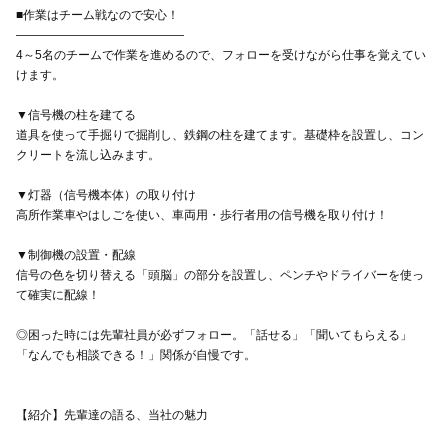
■作業はチーム戦なので安心！
――――――――――――――
4～5名のチームで作業を進めるので、フォローを受けながら仕事を覚えてい
けます。
▼信号機の柱を建てる
道具を使って手掘りで掘削し、鉄鋼の柱を建てます。基礎枠を設置し、コン
クリートを流し込みます。
▼灯器（信号機本体）の取り付け
高所作業車やはしごを使い、車両用・歩行者用の信号機を取り付け！
▼制御機の設置・配線
信号の色を切り替える「頭脳」の部分を設置し、ペンチやドライバーを使っ
て確実に配線！
◎困った時には先輩社員が必ずフォロー。「話せる」「聞いてもらえる」
「なんでも相談できる！」関係が自慢です。
【紹介】先輩達の語る、当社の魅力