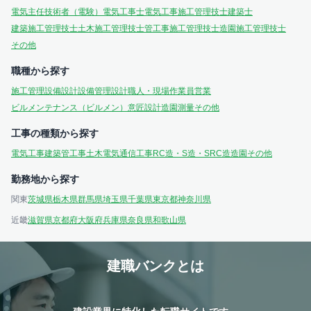
電気主任技術者（電験）
電気工事士
電気工事施工管理技士
建築士
建築施工管理技士
土木施工管理技士
管工事施工管理技士
造園施工管理技士
その他
職種から探す
施工管理
設備設計
設備管理
設計
職人・現場作業員
営業
ビルメンテナンス（ビルメン）
意匠設計
造園
測量
その他
工事の種類から探す
電気工事
建築
管工事
土木
電気通信工事
RC造・S造・SRC造
造園
その他
勤務地から探す
関東
茨城県
栃木県
群馬県
埼玉県
千葉県
東京都
神奈川県
近畿
滋賀県
京都府
大阪府
兵庫県
奈良県
和歌山県
建職バンクとは