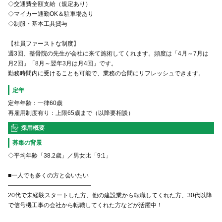
◇交通費全額支給（規定あり）
◇マイカー通勤OK＆駐車場あり
◇制服・基本工具貸与
【社員ファーストな制度】
週3回、整骨院の先生が会社に来て施術してくれます。頻度は「4月～7月は
月2回」「8月～翌年3月は月4回」です。
勤務時間内に受けることも可能で、業務の合間にリフレッシュできます。
定年
定年年齢：一律60歳
再雇用制度有り：上限65歳まで（以降要相談）
採用概要
募集の背景
◇平均年齢「38.2歳」／男女比「9:1」
■一人でも多くの方と会いたい
――――――――――――――
20代で未経験スタートした方、他の建設業から転職してくれた方、30代以降
で信号機工事の会社から転職してくれた方などが活躍中！