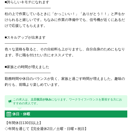
■誇らしいキモチになれます
―――――――――――――
柱の上で作業しているときに「かっこいい！」「ありがとう！！」と声をか
けられると嬉しいです。ちなみに作業の準備中でも、信号機が近くにあるだ
けで応援してもらえます。
■スキルアップが出来ます
――――――――――――
色々な資格を取ると、その分給料も上がりますし、自分自身のためにもなり
ます。手に職を付けたい方にオススメです。
■家族との時間が増えました
―――――――――――――
勤務時間や休日のバランスが良く、家族と過ごす時間が増えました。趣味の
釣りも、前職より楽しめています。
この求人は、
土日祝日が休み
になります。ワークライフバランスを重視する方にお
すすめの求人です。
休日・休暇
【年間休日130日以上】
◇年間を通じて【完全週休2日／土曜・日曜＋祝日】