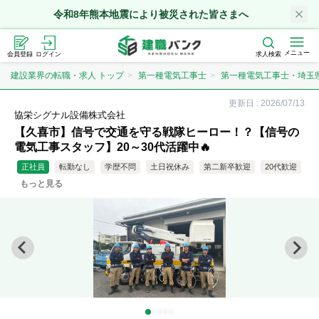
令和8年熊本地震により被災された皆さまへ
メニュー
会員登録
ログイン
求人検索
建設業界の転職・求人 トップ
第一種電気工事士
第一種電気工事士・埼玉
更新日 :
2026/07/13
協栄シグナル設備株式会社
【久喜市】信号で交通を守る戦隊ヒーロー！？【信号の
電気工事スタッフ】20～30代活躍中🔥
正社員
転勤なし
学歴不問
土日祝休み
第二新卒歓迎
20代歓迎
もっと見る
年収500万円以上
資格取得支援
残業20時間以内
女性歓迎
夜勤なし
業界のリードカンパニー
急募
新卒
未経験歓迎
資格取得