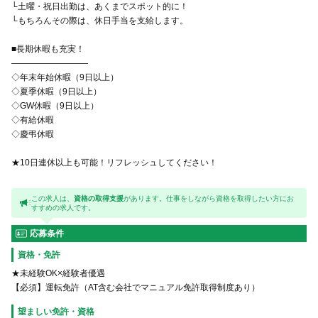
└土曜・祝日出勤は、あくまでスポット的に！
└もちろんその際は、休日手当を支給します。
■長期休暇も充実！
―――――――――
◇年末年始休暇（9日以上）
◇夏季休暇（9日以上）
◇GW休暇（9日以上）
◇有給休暇
◇慶弔休暇
★10日連休以上も可能！リフレッシュしてください！
この求人は、
資格の取得支援
があります。仕事をしながら資格を取得したい方にお
すすめの求人です。
応募条件
資格・免許
★未経験OK×経験者優遇
【必須】運転免許（AT含む会社でマニュアル免許取得制度あり）
望ましい免許・資格