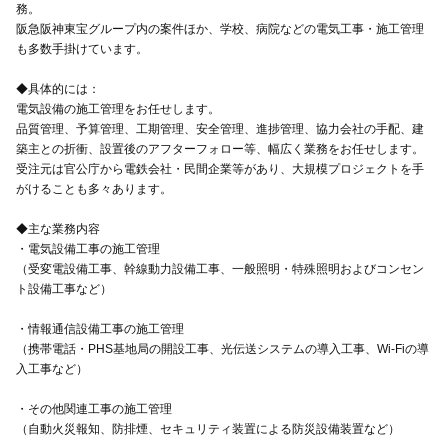
務。
阪急阪神東宝グループ内の案件ほか、学校、病院などの電気工事・施工管理
も多数手掛けています。
◆具体的には：
電気設備の施工管理をお任せします。
品質管理、予算管理、工期管理、安全管理、進捗管理、協力会社の手配、建
築主との折衝、設置後のアフターフォロー等、幅広く業務をお任せします。
受注元は官公庁から電鉄会社・民間企業等があり、大規模プロジェクトを手
がけることも多々あります。
◆主な業務内容
・電気設備工事の施工管理
（受変電設備工事、幹線動力設備工事、一般照明・特殊照明およびコンセン
ト設備工事など）
・情報通信設備工事の施工管理
（携帯電話・PHS基地局の開設工事、光伝送システムの導入工事、Wi-Fiの導
入工事など）
・その他関連工事の施工管理
（自動火災報知、防排煙、セキュリティ装置による防災設備装置など）