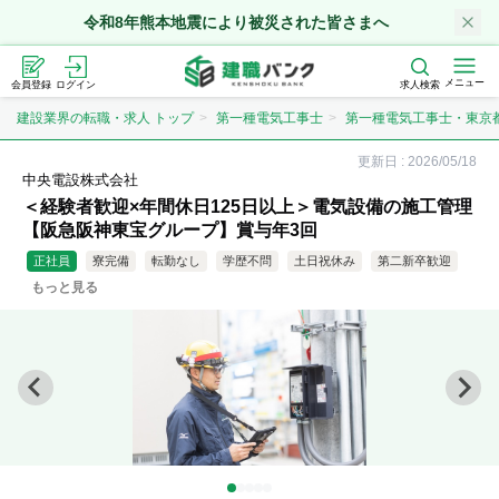
令和8年熊本地震により被災された皆さまへ
メニュー
会員登録
ログイン
求人検索
建設業界の転職・求人 トップ
第一種電気工事士
第一種電気工事士・東京
更新日 :
2026/05/18
中央電設株式会社
＜経験者歓迎×年間休日125日以上＞電気設備の施工管理
【阪急阪神東宝グループ】賞与年3回
正社員
寮完備
転勤なし
学歴不問
土日祝休み
第二新卒歓迎
もっと見る
20代歓迎
週休2日
大手企業
年収500万円以上
資格取得支援
女性歓迎
夜勤なし
業界のリードカンパニー
急募
年収700万円以上
直行直帰
新卒
資格取得