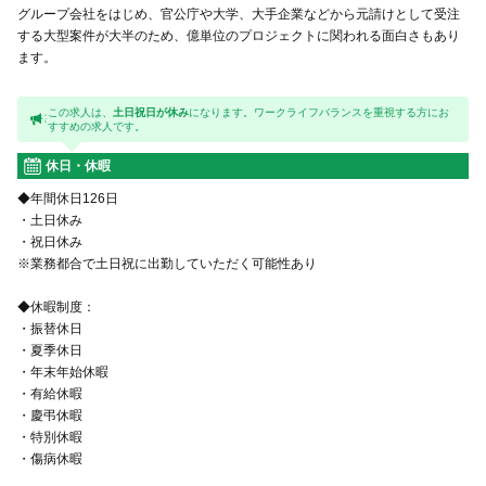
グループ会社をはじめ、官公庁や大学、大手企業などから元請けとして受注
する大型案件が大半のため、億単位のプロジェクトに関われる面白さもあり
ます。
この求人は、
土日祝日が休み
になります。ワークライフバランスを重視する方にお
すすめの求人です。
休日・休暇
◆年間休日126日
・土日休み
・祝日休み
※業務都合で土日祝に出勤していただく可能性あり
◆休暇制度：
・振替休日
・夏季休日
・年末年始休暇
・有給休暇
・慶弔休暇
・特別休暇
・傷病休暇