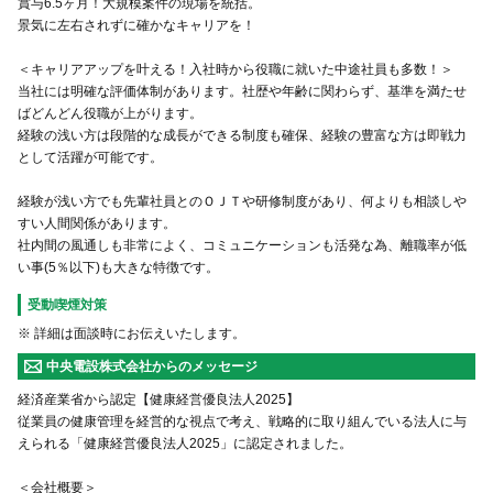
賞与6.5ヶ月！大規模案件の現場を統括。
景気に左右されずに確かなキャリアを！
＜キャリアアップを叶える！入社時から役職に就いた中途社員も多数！＞
当社には明確な評価体制があります。社歴や年齢に関わらず、基準を満たせ
ばどんどん役職が上がります。
経験の浅い方は段階的な成長ができる制度も確保、経験の豊富な方は即戦力
として活躍が可能です。
経験が浅い方でも先輩社員とのＯＪＴや研修制度があり、何よりも相談しや
すい人間関係があります。
社内間の風通しも非常によく、コミュニケーションも活発な為、離職率が低
い事(5％以下)も大きな特徴です。
受動喫煙対策
※ 詳細は面談時にお伝えいたします。
中央電設株式会社からのメッセージ
経済産業省から認定【健康経営優良法人2025】
従業員の健康管理を経営的な視点で考え、戦略的に取り組んでいる法人に与
えられる「健康経営優良法人2025」に認定されました。
＜会社概要＞