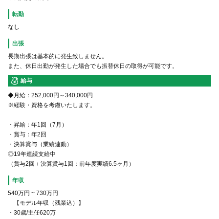
転勤
なし
出張
長期出張は基本的に発生致しません。
また、休日出勤が発生した場合でも振替休日の取得が可能です。
給与
◆月給：252,000円～340,000円
※経験・資格を考慮いたします。
・昇給：年1回（7月）
・賞与：年2回
・決算賞与（業績連動）
◎19年連続支給中
（賞与2回＋決算賞与1回：前年度実績6.5ヶ月）
年収
540万円
~
730万円
【モデル年収（残業込）】
・30歳/主任620万