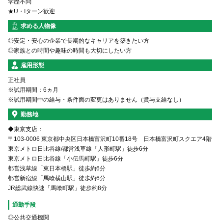
学歴不問
★U・Iターン歓迎
求める人物像
◎安定・安心の企業で長期的なキャリアを築きたい方
◎家族との時間や趣味の時間も大切にしたい方
雇用形態
正社員
※試用期間：6ヵ月
※試用期間中の給与・条件面の変更はありません（賞与支給なし）
勤務地
◆東京支店：
〒103-0006 東京都中央区日本橋富沢町10番18号 日本橋富沢町スクエア4階
東京メトロ日比谷線/都営浅草線「人形町駅」徒歩6分
東京メトロ日比谷線「小伝馬町駅」徒歩6分
都営浅草線「東日本橋駅」徒歩約6分
都営新宿線「馬喰横山駅」徒歩約6分
JR総武線快速「馬喰町駅」徒歩約8分
通勤手段
◎公共交通機関