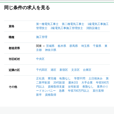
同じ条件の求人を見る
第一種電気工事士
第二種電気工事士
1級電気工事施工
資格
管理技士
2級電気工事施工管理技士
消防設備士
施工管理
職種
関東
＞
茨城県
栃木県
群馬県
埼玉県
千葉県
東
都道府県
京都
神奈川県
中央区
市区町村
千代田区
港区
新宿区
文京区
台東区
近隣の区
正社員
寮完備
転勤なし
学歴不問
土日祝休み
第
二新卒歓迎
20代歓迎
週休2日
大手企業
年収500万
円以上
資格取得支援
女性歓迎
夜勤なし
業界のリ
その他
ードカンパニー
急募
年収700万円以上
直行直帰
新卒
資格取得