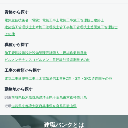
資格から探す
電気主任技術者（電験）
電気工事士
電気工事施工管理技士
建築士
建築施工管理技士
土木施工管理技士
管工事施工管理技士
造園施工管理技士
その他
職種から探す
施工管理
設備設計
設備管理
設計
職人・現場作業員
営業
ビルメンテナンス（ビルメン）
意匠設計
造園
測量
その他
工事の種類から探す
電気工事
建築
管工事
土木
電気通信工事
RC造・S造・SRC造
造園
その他
勤務地から探す
関東
茨城県
栃木県
群馬県
埼玉県
千葉県
東京都
神奈川県
近畿
滋賀県
京都府
大阪府
兵庫県
奈良県
和歌山県
建職バンクとは