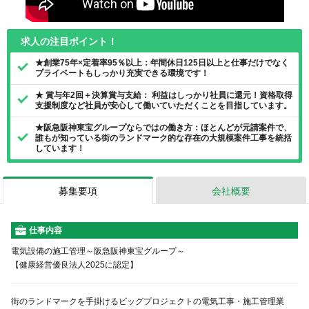
求人の注目ポイント！
★創業75年×定着率95％以上：年間休日125日以上と仕事だけでなく
プライベートもしっかり充実できる環境です！
★ 賞与年2回＋決算賞与支給： 利益はしっかり社員に還元！資格取得
支援制度など社員が安心して働いていただくことを目指しています。
★阪急阪神東宝グループならではの働き方：ほとんどが元請案件で、
誰もが知っている街のランドマーク的な存在の大規模案件工事を統括
しています！
募集要項
会社概要
仕事内容
電気設備の施工管理～阪急阪神東宝グループ～
【健康経営優良法人2025に認定】
街のランドマークを手掛けるビッグプロジェクトの電気工事・施工管理業