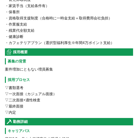
・家賃手当（支給条件有）
・保養所
・資格取得支援制度（合格時に一時金支給＋取得費用会社負担）
・作業服支給
・残業代全額支給
・健康診断
採用概要
募集の背景
案件増加にともない増員募集
採用プロセス
▽書類選考
▽一次面接（カジュアル面接）
▽二次面接+適性検査
▽最終面接
▽内定
勤務詳細
キャリアパス