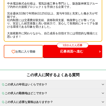
中央電設株式会社様は、電気設備工事を専門とし、阪急阪神東宝グルー
プ内外の大規模プロジェクトを手掛ける企業です。
完全週休2日制で年間休日125日以上、賞与年3回と充実した働き方が可
能です。
社内制度には交通費全額支給、資格取得支援、独身寮などが整ってお
り、安定した経営基盤と高い技術力で、安心して長期的にキャリアを築
ける環境である印象を受けました。
大規模案件に関わりながら、自己成長を目指す方には理想的な職場だと
思います！
1分かんたん応募
応募画面へ進む
お気に入り登録
この求人に関するよくある質問
この求人の年収はいくらですか？
この求人の勤務地はどこですか？
この求人に必要な資格はありますか？