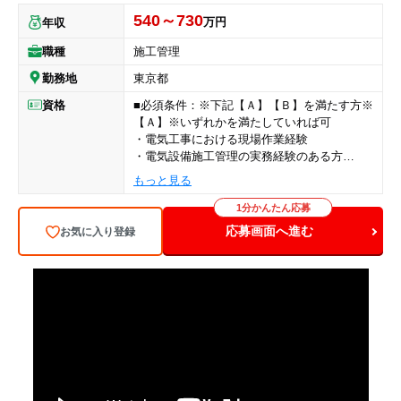
540～730
万円
年収
職種
施工管理
勤務地
東京都
資格
■必須条件：※下記【Ａ】【Ｂ】を満たす方※
【Ａ】※いずれかを満たしていれば可
・電気工事における現場作業経験
・電気設備施工管理の実務経験のある方
もっと見る
【Ｂ】※いずれかを満たしていれば可
・電気工事施工管理技士1級もしくは2級
1分かんたん応募
・第1種電気工事士もしくは第2種電気工事士
応募画面へ進む
お気に入り登録
もしくは消防設備士（甲種4類）
＜入社後の流れ＞
経験豊富な方には即戦力として、経験年数が
浅い方も、段階的に責任あるポジションへ成
長ができます。
先輩がOJTでサポートで一連の流れを学べま
す。