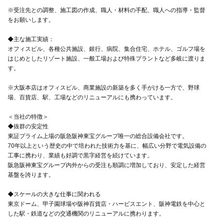
※受注先との調整、施工図の作成、職人・材料の手配、職人への指導・監督
をお願いします。
◆主な施工実績：
オフィスビル、各種公共施設、銀行、病院、集合住宅、ホテル、ゴルフ場を
はじめとしたリゾート施設、一般工場および特殊プラントなど多岐に渡りま
す。
※大阪本店はオフィスビル、商業施設の新築を多く手がける一方で、野球
場、百貨店、駅、工場などのリニューアルにも携わっています。
＜当社の特徴＞
◆抜群の安定性
東証プライム上場の阪急阪神東宝グループ唯一の総合設備会社です。
70年以上という歴史の中で培われた技術力を基に、幅広い分野で電気設備の
工事に携わり、業績も好調で黒字経営を続けています。
阪急阪神東宝グループ内外からの受注も順調に増加しており、安定した経営
基盤を誇ります。
◆スケールの大きな仕事に関われる
東京ドーム、甲子園球場や阪神百貨店・ハービスエント、阪神電鉄を中心と
した駅・鉄道などの交通機関のリニューアルに携わります。