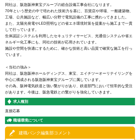
同社は、阪急阪神東宝グループの総合設備工事会社になります。
70年という歴史の中で培われた技術力を基に、百貨店や球場、一般建築物、
工場、公共施設など、幅広い分野で電気設備の工事に携わってきました。
また、太陽光発電やLED照明などの省エネ環境対策を提案から施工まで一貫
して行っています。
生体認証システムを利用したセキュリティサービス、光通信システムや省エ
ネルギー化工事にも、同社の技術が応用されています。
施設や空間を快適にするために、確かな技術と高い品質で確実な施工を行っ
ています。
＜当社の強み＞
同社は、阪急阪神ホールディングス、東宝、エイチツーオーリテイリングを
中心に構成される阪急阪神東宝グループに属しています。
その為、阪神電気鉄道と強い繋がりがあり、鉄道部門において恒常的な受注
があります。今後は、阪急電鉄との繋がりを強化していきます。
求人種別
直接応募
職場環境について
建職バンク編集部コメント