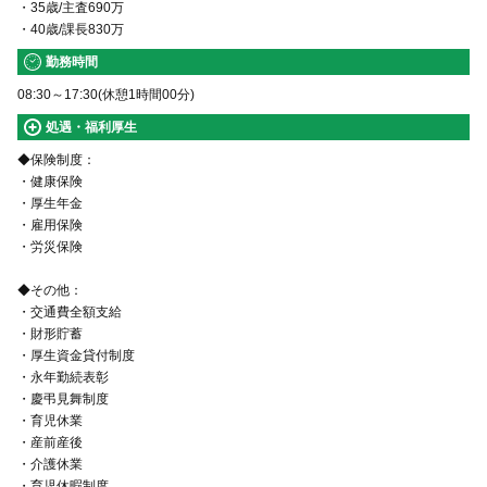
・35歳/主査690万
・40歳/課長830万
勤務時間
08:30～17:30(休憩1時間00分)
処遇・福利厚生
◆保険制度：
・健康保険
・厚生年金
・雇用保険
・労災保険
◆その他：
・交通費全額支給
・財形貯蓄
・厚生資金貸付制度
・永年勤続表彰
・慶弔見舞制度
・育児休業
・産前産後
・介護休業
・育児休暇制度