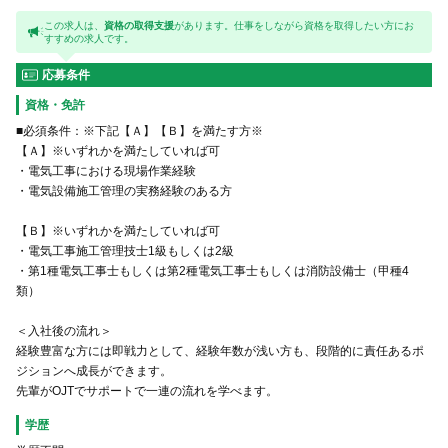
この求人は、
資格の取得支援
があります。仕事をしながら資格を取得したい方にお
すすめの求人です。
応募条件
資格・免許
■必須条件：※下記【Ａ】【Ｂ】を満たす方※
【Ａ】※いずれかを満たしていれば可
・電気工事における現場作業経験
・電気設備施工管理の実務経験のある方
【Ｂ】※いずれかを満たしていれば可
・電気工事施工管理技士1級もしくは2級
・第1種電気工事士もしくは第2種電気工事士もしくは消防設備士（甲種4
類）
＜入社後の流れ＞
経験豊富な方には即戦力として、経験年数が浅い方も、段階的に責任あるポ
ジションへ成長ができます。
先輩がOJTでサポートで一連の流れを学べます。
学歴