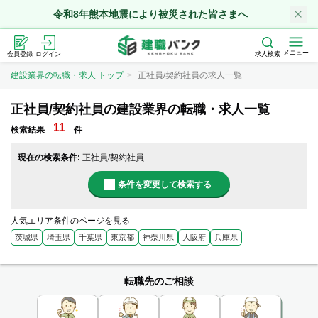
令和8年熊本地震により被災された皆さまへ
メニュー
会員登録
ログイン
求人検索
建設業界の転職・求人 トップ
正社員/契約社員の求人一覧
正社員/契約社員の建設業界の転職・求人一覧
11
検索結果
件
現在の検索条件:
正社員/契約社員
条件を変更して検索する
人気エリア条件のページを見る
茨城県
埼玉県
千葉県
東京都
神奈川県
大阪府
兵庫県
転職先のご相談