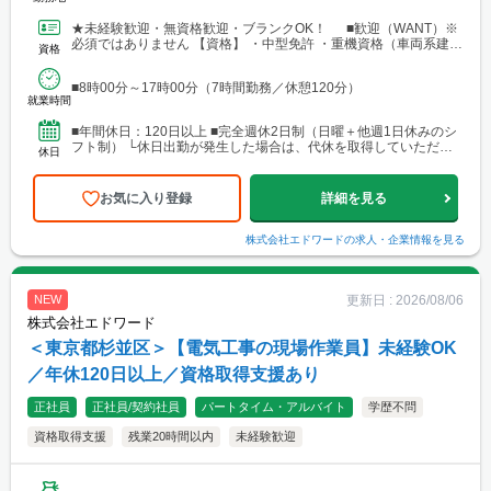
部神奈川・埼玉・千葉）。居住地を考慮して現場を選定いたしま
す。 ※弊社から指定する現場へ直行直帰になります。
★未経験歓迎・無資格歓迎・ブランクOK！ ■歓迎（WANT）※
必須ではありません 【資格】 ・中型免許 ・重機資格（車両系建設
資格
機械など） ・2級建築施工管理技士 ・1級建...
■8時00分～17時00分（7時間勤務／休憩120分）
就業時間
■年間休日：120日以上 ■完全週休2日制（日曜＋他週1日休みのシ
フト制） └休日出勤が発生した場合は、代休を取得していただき
休日
ます。 ■祝日休み ■GW休暇・夏季休暇・年末年...
お気に入り登録
詳細を見る
株式会社エドワード
の求人・企業情報を見る
更新日 :
2026/08/06
NEW
株式会社エドワード
＜東京都杉並区＞【電気工事の現場作業員】未経験OK
／年休120日以上／資格取得支援あり
正社員
正社員/契約社員
パートタイム・アルバイト
学歴不問
資格取得支援
残業20時間以内
未経験歓迎