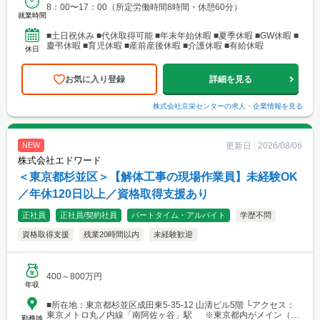
8：00〜17：00（所定労働時間8時間・休憩60分）
就業時間
■土日祝休み ■代休取得可能 ■年末年始休暇 ■夏季休暇 ■GW休暇 ■
慶弔休暇 ■育児休暇 ■産前産後休暇 ■介護休暇 ■有給休暇
休日
お気に入り登録
詳細を見る
株式会社京栄センター
の求人・企業情報を見る
更新日 :
2026/08/06
NEW
株式会社エドワード
＜東京都杉並区＞【解体工事の現場作業員】未経験OK
／年休120日以上／資格取得支援あり
正社員
正社員/契約社員
パートタイム・アルバイト
学歴不問
資格取得支援
残業20時間以内
未経験歓迎
400～800万円
年収
■所在地：東京都杉並区成田東5-35-12 山清ビル5階 └アクセス：
東京メトロ丸ノ内線「南阿佐ヶ谷」駅 ※東京都内がメイン（一
勤務地