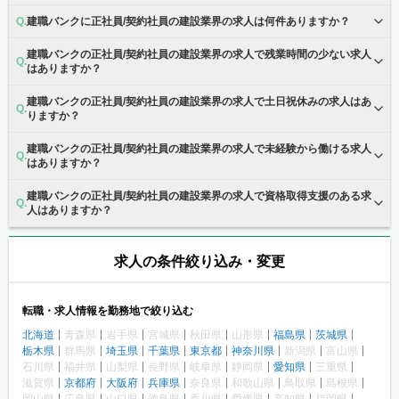
建職バンクに正社員/契約社員の建設業界の求人は何件ありますか？
建職バンクの正社員/契約社員の建設業界の求人で残業時間の少ない求人
はありますか？
建職バンクの正社員/契約社員の建設業界の求人で土日祝休みの求人はあ
りますか？
建職バンクの正社員/契約社員の建設業界の求人で未経験から働ける求人
はありますか？
建職バンクの正社員/契約社員の建設業界の求人で資格取得支援のある求
人はありますか？
求人の条件絞り込み・変更
転職・求人情報を勤務地で絞り込む
北海道
青森県
岩手県
宮城県
秋田県
山形県
福島県
茨城県
栃木県
群馬県
埼玉県
千葉県
東京都
神奈川県
新潟県
富山県
石川県
福井県
山梨県
長野県
岐阜県
静岡県
愛知県
三重県
滋賀県
京都府
大阪府
兵庫県
奈良県
和歌山県
鳥取県
島根県
岡山県
広島県
山口県
徳島県
香川県
愛媛県
高知県
福岡県