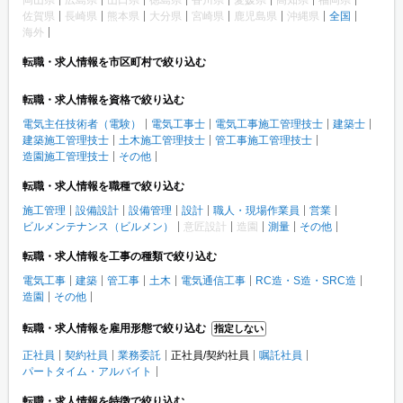
佐賀県
長崎県
熊本県
大分県
宮崎県
鹿児島県
沖縄県
全国
海外
転職・求人情報を市区町村で絞り込む
転職・求人情報を資格で絞り込む
電気主任技術者（電験）
電気工事士
電気工事施工管理技士
建築士
建築施工管理技士
土木施工管理技士
管工事施工管理技士
造園施工管理技士
その他
転職・求人情報を職種で絞り込む
施工管理
設備設計
設備管理
設計
職人・現場作業員
営業
ビルメンテナンス（ビルメン）
意匠設計
造園
測量
その他
転職・求人情報を工事の種類で絞り込む
電気工事
建築
管工事
土木
電気通信工事
RC造・S造・SRC造
造園
その他
転職・求人情報を雇用形態で絞り込む
指定しない
正社員
契約社員
業務委託
正社員/契約社員
嘱託社員
パートタイム・アルバイト
転職・求人情報を特徴で絞り込む