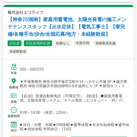
株式会社エコライフ
【神奈川/湘南】家庭用蓄電池、太陽光発電の施工メン
テナンススタッフ【火水定休】【電気工事士】【寮完
備/各種手当/歩合/全国応募/地方・未経験歓迎】
正社員
正社員/契約社員
転勤なし
学歴不問
資格取得支援
未経験歓迎
350～600万円
年収
▼平塚事務所 神奈川県平塚市宝町4-14 ハネサム平塚 6F ▼藤沢事
務所 神奈川県藤沢市鵠沼神明3-9-8 協和ビル 1F ▼新宿オフィス 東
勤務地
京都新宿区新宿3-5-6 QPlaza新宿3丁目 4F ※2022年10月開設予定
【必須】 普通自動車免許（AT限定可） 【歓迎】 ◆家庭用蓄電
池、太陽光発電システム、オール電化（エコキュート・IH）の施
資格
工経験をお持ちの方 ◆第一種・第二種電気工事士の...
9:00～19:00 （休憩：120分）
就業時間
■ 休日：火曜・水曜 ■ GW休暇 ■ 夏季休暇 ■ 年末年始休暇 ■ 慶弔休
暇 ■ 有給休暇 年間休日：110日
休日