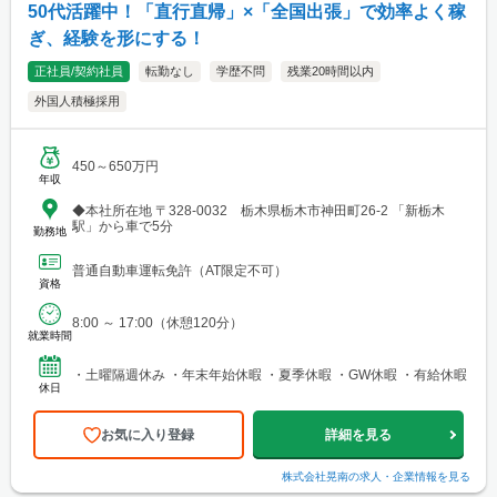
50代活躍中！「直行直帰」×「全国出張」で効率よく稼
ぎ、経験を形にする！
正社員/契約社員
転勤なし
学歴不問
残業20時間以内
外国人積極採用
450～650万円
年収
◆本社所在地 〒328-0032 栃木県栃木市神田町26-2 「新栃木
駅」から車で5分
勤務地
普通自動車運転免許（AT限定不可）
資格
8:00 ～ 17:00（休憩120分）
就業時間
・土曜隔週休み ・年末年始休暇 ・夏季休暇 ・GW休暇 ・有給休暇
休日
お気に入り登録
詳細を見る
株式会社晃南
の求人・企業情報を見る