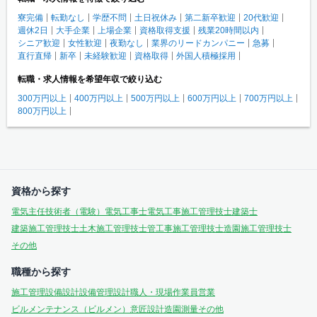
寮完備
転勤なし
学歴不問
土日祝休み
第二新卒歓迎
20代歓迎
週休2日
大手企業
上場企業
資格取得支援
残業20時間以内
シニア歓迎
女性歓迎
夜勤なし
業界のリードカンパニー
急募
直行直帰
新卒
未経験歓迎
資格取得
外国人積極採用
転職・求人情報を希望年収で絞り込む
300万円以上
400万円以上
500万円以上
600万円以上
700万円以上
800万円以上
資格から探す
電気主任技術者（電験）
電気工事士
電気工事施工管理技士
建築士
建築施工管理技士
土木施工管理技士
管工事施工管理技士
造園施工管理技士
その他
職種から探す
施工管理
設備設計
設備管理
設計
職人・現場作業員
営業
ビルメンテナンス（ビルメン）
意匠設計
造園
測量
その他