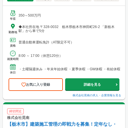
350～500万円
年収
◆本社所在地 〒328-0032 栃木県栃木市神田町26-2 「新栃木
駅」から車で5分
勤務地
普通自動車運転免許（AT限定不可）
資格
8:00 ～ 17:00（休憩120分）
就業時間
・土曜隔週休み ・年末年始休暇 ・夏季休暇 ・GW休暇 ・有給休暇
休日
お気に入り登録
詳細を見る
株式会社晃南
の求人・企業情報を見る
締切間近
株式会社晃南
【栃木市】建築施工管理の即戦力を募集！定年なし・