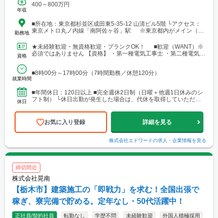
400～800万円
年収
■所在地：東京都杉並区成田東5-35-12 山清ビル5階 └アクセス：
東京メトロ丸ノ内線「南阿佐ヶ谷」駅 ※東京都内がメイン（一
勤務地
部神奈川・埼玉・千葉）。居住地を考慮して現場を選定いたしま
す。 ※弊社から指定する現場へ直行直帰になります。
★未経験歓迎・無資格歓迎・ブランクOK！ ■歓迎（WANT）※
必須ではありません 【資格】 ・第一種電気工事士 ・第二種電気工
資格
事士 ・1級電気工事施工管理技士 ・2級電気...
■8時00分～17時00分（7時間勤務／休憩120分）
就業時間
■年間休日：120日以上 ■完全週休2日制（日曜＋他週1日休みのシ
フト制） └休日出勤が発生した場合は、代休を取得していただき
休日
ます。 ■祝日休み ■GW休暇・夏季休暇・年末年...
お気に入り登録
詳細を見る
株式会社エドワード
の求人・企業情報を見る
締切間近
株式会社晃南
【栃木市】建築施工の「即戦力」を求む！全国出張で
稼ぎ、寮完備で貯める。定年なし・50代活躍中！
正社員/契約社員
転勤なし
学歴不問
未経験歓迎
外国人積極採用