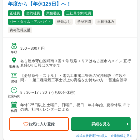
年度から【年休125日】へ！
正社員
契約社員
業務委託
正社員/契約社員
パートタイム・アルバイト
転勤なし
学歴不問
土日祝休み
資格取得支援
350～800万円
年収
名古屋市守山区町南３番１号 現場エリアは名古屋市内メイン 直行
直帰OK 日報はスマホで
勤務地
【必須条件・スキル】 ・電気工事施工管理の実務経験（年数不
問） ・第二種電気工事士以上の資格をお持ちの方 ・普通自動車運
資格
転免許（AT限定可） ・基本的なPCスキル ※ 1級・...
8：30〜17：30（うち60分休憩）
就業時間
年休125日以上 土曜日、日曜日、祝日、年末年始、夏季休暇 ※そ
の他、社内カレンダーによる
休日
お気に入り登録
詳細を見る
株式会社青電社
の求人・企業情報を見る