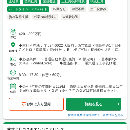
正社員
契約社員
業務委託
正社員/契約社員
嘱託社員
パートタイム・アルバイト
転勤なし
学歴不問
土日祝休み
資格取得支援
残業20時間以内
未経験歓迎
420～800万円
年収
◆本社所在地： 〒534-0022 大阪府大阪市都島区都島中通1丁目4-
7 メトロ「都島駅」徒歩7分 ＪＲ「桜ノ宮駅」徒歩8分 ＪＲ・京
勤務地
阪・メトロ「京橋」徒歩12分
◆必須条件： ・普通自動車運転免許（AT限定可） ・基本的なPC
スキル（Word/Excel） ◆優遇条件： ・電気通信工事及び電気
資格
工事の経験 ・電気工事士（第一種/第二...
8:30～17:30（休憩：60分）
就業時間
◆令和7年度の年間休日119日 ・原則土日祝休み ※毎週土曜日は年
６回程度出勤あり ・ＧＷ（令和７年のＧＷは有給取得日を入れて
休日
１１日間連続休暇） ・夏季休暇（６～７日間程度）...
お気に入り登録
詳細を見る
株式会社共伸電波
の求人・企業情報を見る
株式会社コスモエンジニアリング