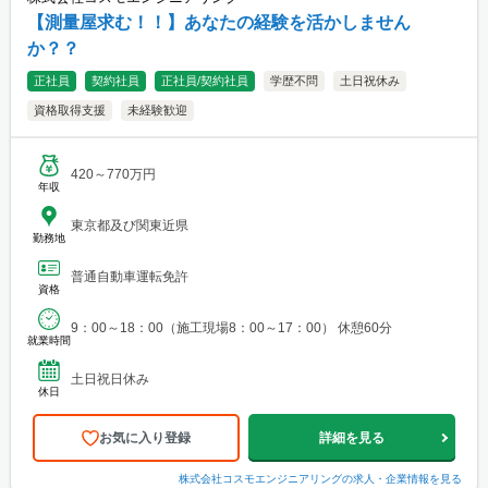
【測量屋求む！！】あなたの経験を活かしません
か？？
正社員
契約社員
正社員/契約社員
学歴不問
土日祝休み
資格取得支援
未経験歓迎
420～770万円
年収
東京都及び関東近県
勤務地
普通自動車運転免許
資格
9：00～18：00（施工現場8：00～17：00） 休憩60分
就業時間
土日祝日休み
休日
お気に入り登録
詳細を見る
株式会社コスモエンジニアリング
の求人・企業情報を見る