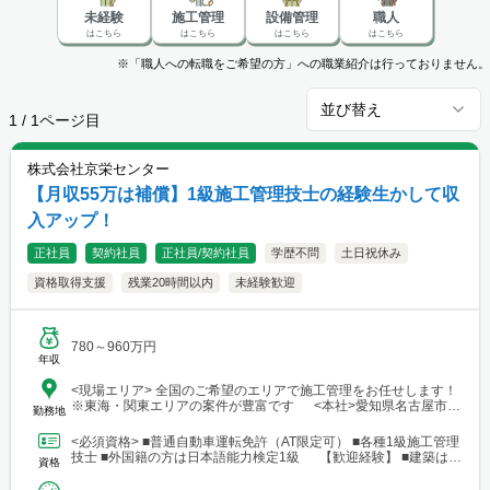
未経験
施工管理
設備管理
職人
はこちら
はこちら
はこちら
はこちら
※「職人への転職をご希望の方」への職業紹介は行っておりません。
並び替え
1
/
1
ページ目
株式会社京栄センター
【月収55万は補償】1級施工管理技士の経験生かして収
入アップ！
正社員
契約社員
正社員/契約社員
学歴不問
土日祝休み
資格取得支援
残業20時間以内
未経験歓迎
780～960万円
年収
<現場エリア> 全国のご希望のエリアで施工管理をお任せします！
※東海・関東エリアの案件が豊富です <本社>愛知県名古屋市中
勤務地
村区名駅4-14-8 名駅あさひビル2F ※本社所在地のため就業先では
ありません <最寄駅>名古屋駅より徒歩10分
<必須資格> ■普通自動車運転免許（AT限定可） ■各種1級施工管理
技士 ■外国籍の方は日本語能力検定1級 【歓迎経験】 ■建築はも
資格
ちろん、設備や電気など業種問わず建築関...