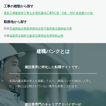
工事の種類から探す
電気工事
建築
管工事
土木
電気通信工事
RC造・S造・SRC造
造園
その他
勤務地から探す
関東
茨城県
栃木県
群馬県
埼玉県
千葉県
東京都
神奈川県
近畿
滋賀県
京都府
大阪府
兵庫県
奈良県
和歌山県
建職バンクとは
建設業界に特化した転職サイトです。
全国の建設業の求人を掲載しており、建職バンクが独自に入手し
た、一般には公開されていない案件も多数ございます。
建設業専門のキャリアアドバイザーが