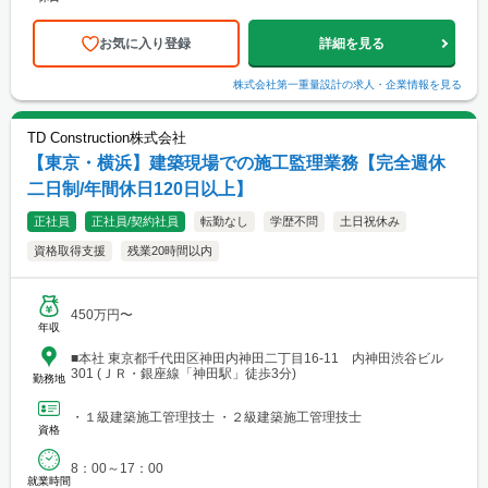
お気に入り登録
詳細を見る
株式会社第一重量設計
の求人・企業情報を見る
TD Construction株式会社
【東京・横浜】建築現場での施工監理業務【完全週休
二日制/年間休日120日以上】
正社員
正社員/契約社員
転勤なし
学歴不問
土日祝休み
資格取得支援
残業20時間以内
450万円〜
年収
■本社 東京都千代田区神田内神田二丁目16-11 内神田渋谷ビル
301 (ＪＲ・銀座線「神田駅」徒歩3分)
勤務地
・１級建築施工管理技士 ・２級建築施工管理技士
資格
8：00～17：00
就業時間