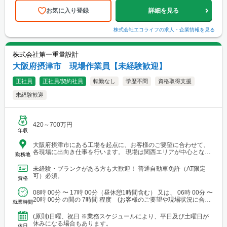
お気に入り登録
詳細を見る
株式会社エコライフ
の求人・企業情報を見る
株式会社第一重量設計
大阪府摂津市 現場作業員【未経験歓迎】
正社員
正社員/契約社員
転勤なし
学歴不問
資格取得支援
未経験歓迎
420～700万円
年収
大阪府摂津市にある工場を起点に、お客様のご要望に合わせて、
各現場に出向き仕事を行います。 現場は関西エリアが中心となり
勤務地
ますが、関東・東北・九州など出張を伴う場合もあります。 ＊出
張時の滞在先はビジネスホテルです。１人に１部屋が割り当てら
未経験・ブランクがある方も大歓迎！ 普通自動車免許（AT限定
れ、プライベートが確保されるよう配慮しています！
可）必須。
資格
08時 00分 〜 17時 00分（昼休憩1時間含む） 又は、 06時 00分 〜
20時 00分 の間の 7時間 程度 (お客様のご要望や現場状況に合わ
就業時間
せて変動します)
(原則)日曜、祝日 ※業務スケジュールにより、平日及び土曜日が
休みになる場合もあります。
休日